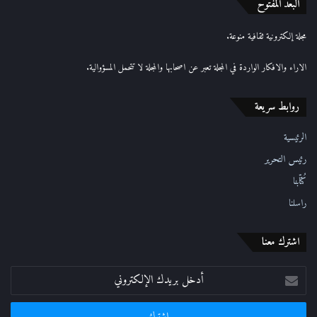
ا
البعد المفتوح
ل
إ
مجلة إلكترونية ثقافية منوعة.
ل
ك
الاراء والافكار الواردة في المجلة تعبر عن اصحابها والمجلة لا تتحمل المسؤوالية.
ت
ر
روابط سريعة
و
ن
ي
الرئيسية
رئيس التحرير
كُتّابنا
راسلنا
اشترك معنا
أدخل
بريدك
الإلكتروني