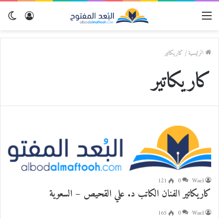
القائمة
تسجيل
الو
الدخول
المظ
الرئيسية
/
كاريكاتير
كاريكاتير
121
0
Wael
كاريكاتير الفنان الكاتب د. علي القحيص – السعوية
165
0
Wael