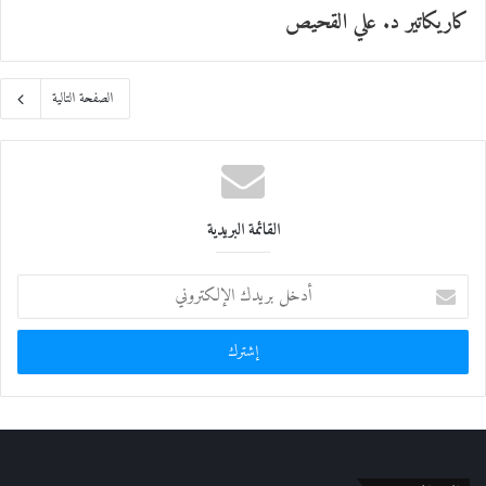
كاريكاتير د. علي القحيص
الصفحة التالية
القائمة البريدية
أ
د
خ
ل
ب
ر
ي
د
ك