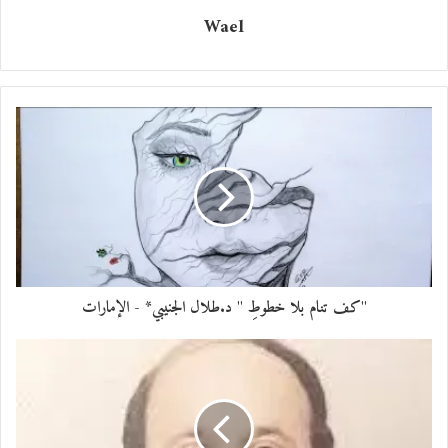
Wael
قالت وجلة:
– سامحني يا رب فلابد لي من ذلك.
فتحت باب الغرفة، استنشقت رائحة كريهة، سمت بالله، بدأت التفتيش. وجدت في
الخزانة بين الملابس، علبة غريبة أحست بأن الرائحة المقززة تنبعث منها. أخذت تسعل
وهي تفتحها، وجدت بداخلها قلادة غريبة على هيئة كتاب بالإمكان فتحها داخلها ورقة
حوت كتابات لأسماء ورموز غريبة. قرأتها، شع مشع، شيفنا شيخينا، مهيلينا. قبل أن
تكمل شعرت برجفة في جسدها واعتراها الخوف. هاتفت أختها تطلب منها رؤية الصور
التي أرسلتها لما وجدته.
"كف تنام بلا خطوطِ " د.طلال الجنيبي* - الإمارات
أجابتها بأنه يبدو كسحر وحذرتها من إرجاعها لمكانها قائلة إنها ستتدبر معها أمره لاحقًاً.
ردت بهلع بأن جسمها يؤلمها ويحوطها خوف شديد.
طمأنتها بأن ذلك طبيعي ونصحتها بقراءة القرآن والتعوذ من الشيطان. وقبل أن تغلق
الخط سمعت صوتاً مفزعاً جعلها ترمي ما في يدها، وتهرع للخروج من مكانها، والنزول على