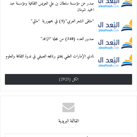
صدر عن مؤسسة سلطان بن علي العويس الثقافية ومؤسسة عبد
الحميد شومان
“ملتقى الشعر العربي”(5) في جمهورية “مالي”
صدور العدد (348) من مجلة “الرافد”
نادي الإمارات العلمي يختتم برنامجه الصيفي في ندوة الثقافة والعلوم
الكل (2923)
القائمة البريدية
أ