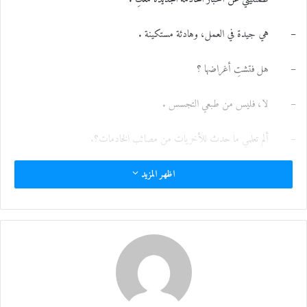
– هي جيدة في العمل، وهادئة مستكينة .
– هل فتشتِ أغراضها ؟
– لا، فليس من طبعي التجسس .
– ألم تعلمي ما حدث للأخريات من مصائب الخادمات؟.
– لا أستطيع القيام بذلك وهي حاضرة معنا في البيت.
اظهر المزيد
– أرسليها إذن مع زوجك والأولاد عند خروجهم، ووقتها قومي بالمهمة. .
أخبرت زوجها بأن الخادمة تحتاج بعض الملابس، وقد كلمت صاحبة المحل المعروف،
وطلبت منها تجهيز بعض القطع لها.
وقفت تستريح وهي تلتقط أنفاسها، التعبة من ركوب السلم، والقلق مما تقدم عليه أيضاً.