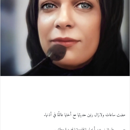
ل
ك
ت
ر
و
ن
ي
ا
مضت ساعات ولازال رنين حديثها مع أختها عالقًا في أذنها.
– طمئنيني عن أخبار الخادمة الجديدة معكِ .