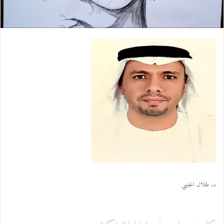
ل
ك
ت
ر
و
ن
ي
ا
د. طلال الجنيبي