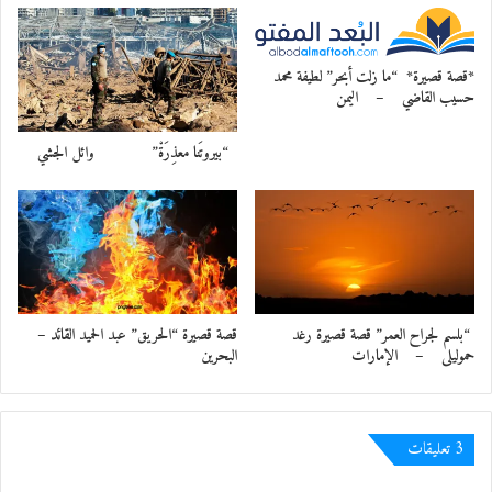
في ظنون غابرة
ما أدركت رغم اشتداد دهائها
*قصة قصيرة* “ما زلت أبحر” لطيفة محمد
حسيب القاضي – اليمن
صفة العبور على
“بيروتَنا معذِرَةْ” وائل الجشي
الدروب العاثرة
هي هكذا كانت وماعادت سوى
إلهام ما
يلهو بوهم الخاطرة
“بلسم لجراح العمر” قصة قصيرة رغد
قصة قصيرة “الحريق” عبد الحميد القائد –
حموليلى – الإمارات
البحرين
فالذكريات مضت وأبقت خلفها
كفًا
‫3 تعليقات
تنام بلا خطوطٍ ظاهرة