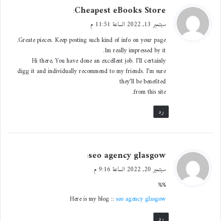
ي
Cheapest eBooks Store
:
كف الحنين وللخدوش أظافرٌ
ق
سبتمبر 13, 2022 الساعة 11:51 م
و
Greate pieces. Keep posting such kind of info on your page.
تمتد عبر
ل
Im really impressed by it.
جحورها المتنافرة
Hi there, You have done an excellent job. I’ll certainly
digg it and individually recommend to my friends. I’m sure
they’ll be benefited
أوكارها الصغرى ومهد سرابها
from this site.
ونهاية القصص
رد
الحسان الساحرةْ
*أديب وشاعر إماراتي – الإمارات
ي
seo agency glasgow
:
ق
سبتمبر 20, 2022 الساعة 9:16 م
و
معجب بهذه:
%%
ل
Here is my blog ::
seo agency glasgow
رد