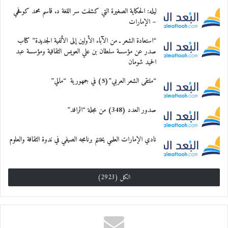
ليله: الحكاية الصغيرة التي كشفت سر اللغة د. قاسم محمد كوفحي
– الإمارات
“استعادة الشعر ـ من الآباء الأولين إلى الألفية الجديدة” كتاب
صدر عن مؤسسة سلطان بن علي العويس الثقافية ومؤسسة عبد
الحميد شومان
“ملتقى الشعر العربي”(5) في جمهورية “مالي”
صدور العدد (348) من مجلة “الرافد”
نادي الإمارات العلمي يختتم برنامجه الصيفي في ندوة الثقافة والعلوم
الكل (2923)