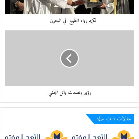
تكريم رواد الخليج في البحرين
أ. دز عصام مصطفى عقلة
رؤى وتطلعات وائل الجشي
مقالات ذات صلة
أ. د. صالح اللهيبي