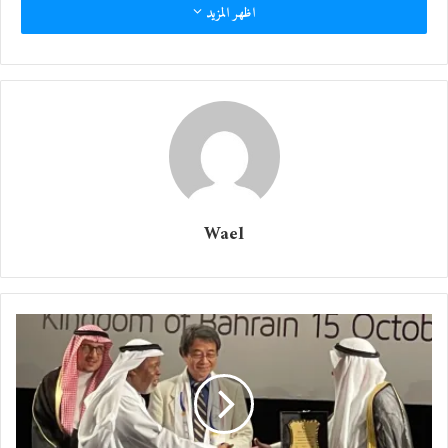
اظهر المزيد
أ. د. محمد الشيخلي
أأأأأ
Wael