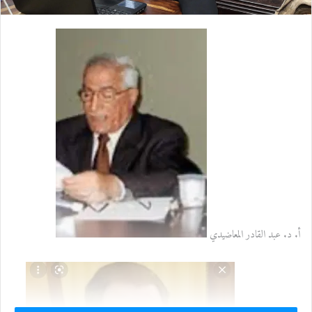
ل
ك
ت
ر
و
ن
ي
ا
أ. د. عبد القادر المعاضيدي