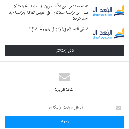
“استعادة الشعر ـ من الآباء الأولين إلى الألفية الجديدة” كتاب
صدر عن مؤسسة سلطان بن علي العويس الثقافية ومؤسسة عبد
الحميد شومان
“ملتقى الشعر العربي”(5) في جمهورية “مالي”
الكل (2925)
القائمة البريدية
أ
د
خ
ل
ب