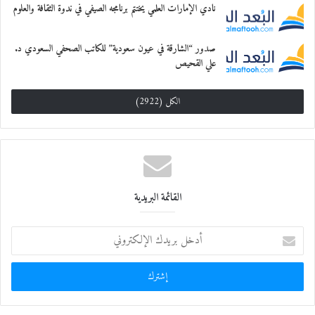
نادي الإمارات العلمي يختتم برنامجه الصيفي في ندوة الثقافة والعلوم
صدور “الشارقة في عيون سعودية” للكاتب الصحفي السعودي د.
علي القحيص
الكل (2922)
القائمة البريدية
أ
د
خ
ل
ب
ر