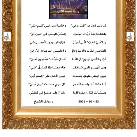
ل
ك
ت
ر
و
ن
ي
ا