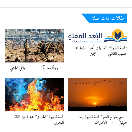
مقالات ذات صلة
*قصة قصيرة* “ما زلت أبحر” لطيفة محمد
حسيب القاضي – اليمن
“بيروتَنا معذِرَةْ” وائل الجشي
“بلسم لجراح العمر” قصة قصيرة رغد
قصة قصيرة “الحريق” عبد الحميد القائد –
حموليلى – الإمارات
البحرين