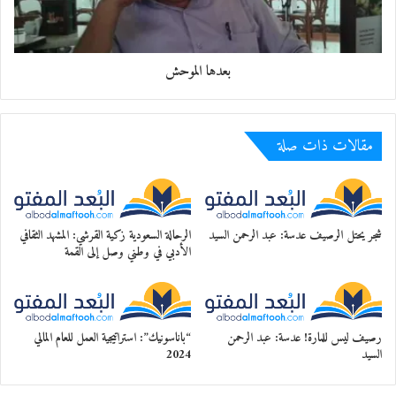
بعدها الموحش
مقالات ذات صلة
شجر يحتل الرصيف عدسة: عبد الرحمن السيد
الرحالة السعودية زكية القرشي: المشهد الثقافي
الأدبي في وطني وصل إلى القمة
رصيف ليس للمارة! عدسة: عبد الرحمن
“باناسونيك”: استراتيجية العمل للعام المالي
السيد
2024