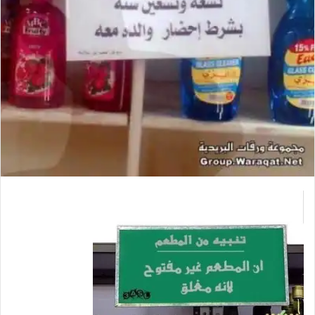
ل
ك
ت
ر
و
ن
ي
ا