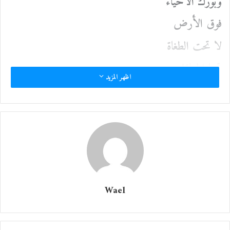
وبورك الأحياء
فوق الأرض
لا تحت الطغاة
تحيا الحياة!
اظهر المزيد
تحيا الحياة! ­­
قمر على بعلبك
ودم على بيروت
يا حلو، من صبّك
فرسًا من الياقوت!
Wael
قل لي، ومن كبّك
نهرين في تابوت!