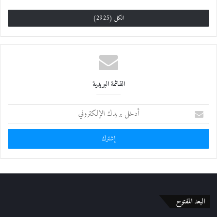
الكل (2925)
القائمة البريدية
أ
د
خ
ل
ب
ر
ي
د
ك
ا
البعد المفتوح
ل