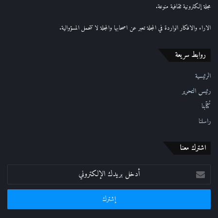
إ
مجلة إلكترونية ثقافية منوعة.
ل
ك
الاراء والافكار الواردة في المجلة تعبر عن اصحابها والمجلة لا تتحمل المسؤوالية.
ت
ر
روابط سريعة
و
ن
ي
الرئيسية
رئيس التحرير
كُتّابنا
راسلنا
اشترك معنا
أدخل
بريدك
الإلكتروني