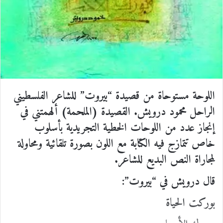
اللوحة مستوحاة من قصيدة “بيروت” للشاعر الفلسطيني
الراحل محمود درويش. القصيدة (الملحمة) ألهمتني في
إنجاز عدد من اللوحات الخطية التجريدية بأسلوب
خاص تتمازج فيه الكتابة مع اللون بصورة تلقائية ومحاولة
لمجاراة النص البديع للشاعر.
قال درويش في “بيروت”:
بوركت الحياة