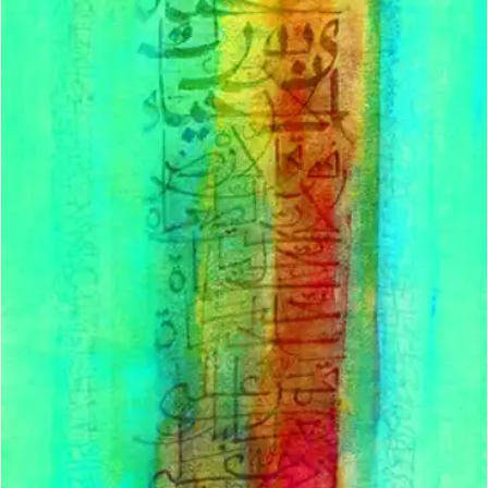
ل
ك
ت
ر
و
ن
ي
ا