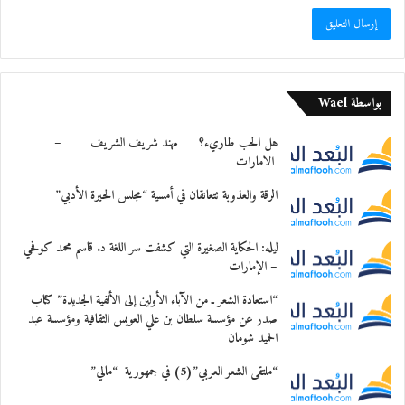
بواسطة Wael
هل الحب طاريء؟ مهند شريف الشريف –
الامارات
الرقة والعذوبة تتعانقان في أمسية “مجلس الحيرة الأدبي”
ليله: الحكاية الصغيرة التي كشفت سر اللغة د. قاسم محمد كوفحي
– الإمارات
“استعادة الشعر ـ من الآباء الأولين إلى الألفية الجديدة” كتاب
صدر عن مؤسسة سلطان بن علي العويس الثقافية ومؤسسة عبد
الحميد شومان
“ملتقى الشعر العربي”(5) في جمهورية “مالي”