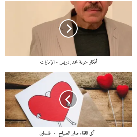
يا ليت لي قلبك
لأموت حين أموت
أفكار منوعة محمد إدريس - الإمارات
ألق اللقاء صابر الصياح - فلسطين