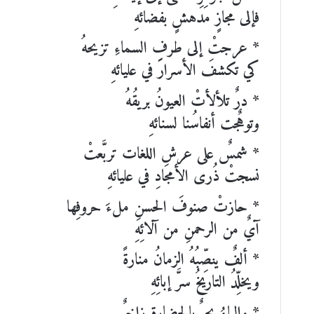
فإلى مجازٍ مدهشٍ بفضائهِ
* عرجتْ إلى طرفِ السماءِ تزيحهُ
كي تكشفَ الأسرارَ في عليائهِ
* درٌ تلألأتْ العيونُ بريقُهُ
وتوهٌجت أنفاسُنا لسنائهِ
* شمسٌ على عرشِ اللغات تربَّعتْ
نسجتْ ذُرى الأمجادِ في عليائهِ
* حازتْ صنوفَ الحسنِ ملءَ حروفِها
آيٌ من الرحمنِ من آلائِهِ
* ألفٌ ينصِّبُهُ الزمانُ منارةً
ويخلِّدُ التاريخُ سرَّ إبائِهِ
* والباءُ بحرٌ بالحضارةِ زاخرٌ