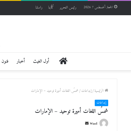
رئيس التحرير
كُتّابنا
راسلنا
الجمعة, أغسطس 7 2026
الرئيسية
أول الغيث
أخبار
فنون
الرئيسية
/
إبداعات
/
شمسُ اللغات أميرة توحيد – الإمارات
إبداعات
شمسُ اللغات أميرة توحيد – الإمارات
أ
Wael
ر