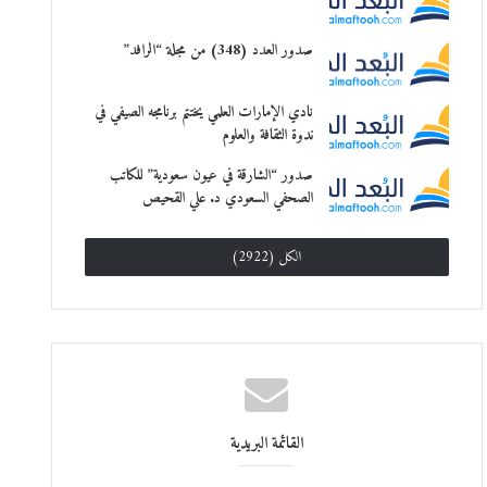
صدور العدد (348) من مجلة “الرافد”
نادي الإمارات العلمي يختتم برنامجه الصيفي في
ندوة الثقافة والعلوم
صدور “الشارقة في عيون سعودية” للكاتب
الصحفي السعودي د. علي القحيص
الكل (2922)
القائمة البريدية