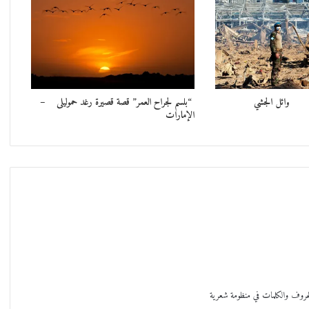
ْ” وائل الجشي
“بلسم لجراح العمر” قصة قصيرة رغد حموليلى –
الإمارات
الحروف والكلمات في منظومة شعرية