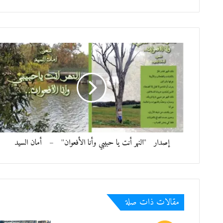
إصدار "النهر أنت يا حبيبي وأنا الأفعوان" – أمان السيد
مقالات ذات صلة