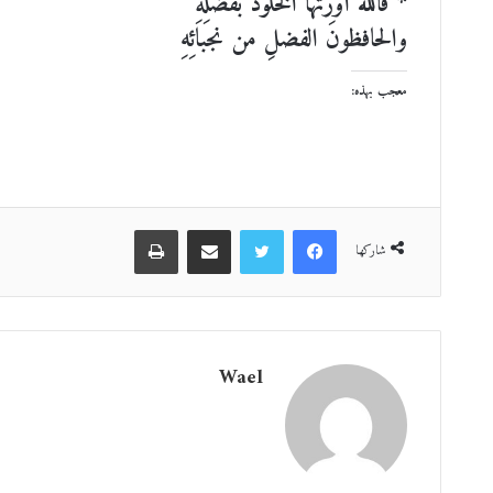
* فاللهُ أورثها الخلودَ بفضلِهِ
والحافظونَ الفضلِ من نجبائِهِ
معجب بهذه:
فيسبوك
تويتر
مشاركة عبر البريد
طباعة
شاركها
Wael