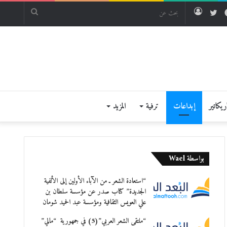
فيسبوك
تويتر
تسجيل
بحث
الدخول
عن
يكاتير
إبداعات
ترفية
المزيد
بواسطة Wael
“استعادة الشعر ـ من الآباء الأولين إلى الألفية
الجديدة” كتاب صدر عن مؤسسة سلطان بن
علي العويس الثقافية ومؤسسة عبد الحميد شومان
“ملتقى الشعر العربي”(5) في جمهورية “مالي”