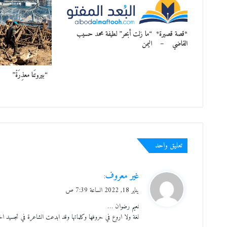
*قصة قصيرة* “ما زلت أبحر” لطيفة محمد حسيب
القاضي – اليمن
“بيروتَنا معذِرَة
تعليق واحد
ي
غير معروف
:
ق
يناير 18, 2022 الساعة 7:39 ص
و
نعيم رضوان …
ل
لغة ولا اروع في حروفها وكلماتها وقد ابدعت الشاعرة في تجسيد 