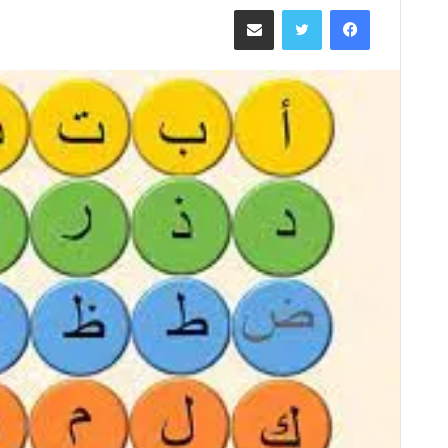
فيسبوك
تويتر
مشاركة عبر البريد
س
ل
ب
ر
ي
د
ا
إ
ل
ك
ت
ر
و
ن
ي
ا