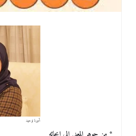
أميرة توحيد
* من جوهِرِ المعنى إلى إيحائهِ