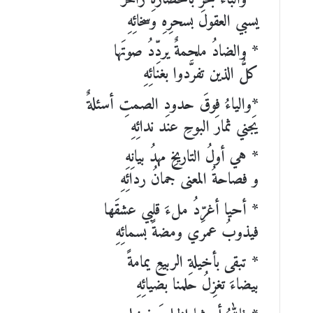
يسبي العقولَ بسحرِهِ وسخائِهِ
* والضادُ ملحمةٌ يردِّدُ صوتَها
كلُّ الذين تفرَّدوا بغنائِهِ
*والياءُ فوقَ حدودِ الصمتِ أسئلةٌ
يَجني ثمارَ البوحِ عند ندائِهِ
* هي أولُ التاريخِ مهدُ بيانِهِ
و فصاحةُ المعنى جمانُ ردائِهِ
* أحيا أغرِّدُ ملءَ قلبي عشقَها
فيذوبُ عمري ومضةً بسمائِهِ
* تبقى بأخيلةِ الربيعِ يمامةً
بيضاءَ تغزِلُ حلمنا بضيائِهِ