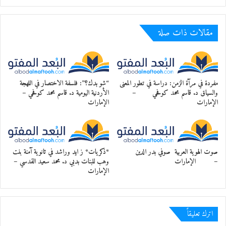
مقالات ذات صلة
مفردة في مرآة الزمن: دراسة في تطور المعنى
“شو بدك؟”: فلسفة الاختصار في اللهجة
والسياق د. قاسم محمد كوفحي –
الأردنية اليومية د. قاسم محمد كوفحي –
الإمارات
الإمارات
صوت الهوية العربية صوفي بدر الدين
*ذكريات* ز ايد وراشد في ثانوية آمنة بنت
– الإمارات
وهب للبنات بدبي د. محمد سعيد القدسي –
الإمارات
اترك تعليقاً