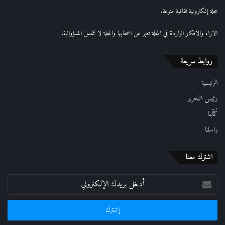
إ
مجلة إلكترونية ثقافية منوعة.
ل
ك
الاراء والافكار الواردة في المجلة تعبر عن اصحابها والمجلة لا تتحمل المسؤوالية.
ت
ر
روابط سريعة
و
ن
ي
الرئيسية
رئيس التحرير
كُتّابنا
راسلنا
اشترك معنا
أدخل
بريدك
الإلكتروني