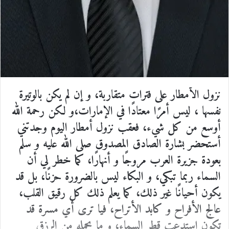
نزول الأمطار على فترات متقاربة، و إن لم يكن بالوتيرة
نفسها ، ليس أمرًا معتادًا في الإمارات،و لكن رحمة الله
أوسع من كل شيء، فعقب نزول أمطار اليوم وجدتني
أستحضر بشارة الصادق المصدوق صلى الله عليه و سلم
بعودة جزيرة العرب مروجًا و أنهارًا، كما خطر لي أن
السماء ربما تبكي، و البكاء ليس بالضرورة حزنًا، بل قد
يكون أحيانًا غير ذلك، كما يعلم ذلك كل رقيق القلب،
عالج الأفراح و كابد الأتراح، فيا ترى أي مسرة قد
تكون استدعت قطر السماء، و ما يحمله من الرزق