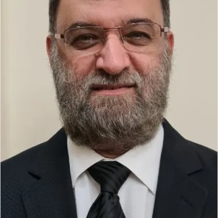
ل
ك
ت
ر
و
ن
ي
ا