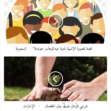
قصة قصيرة الإنسية نادية عبدالوهاب خوندنة* - السعودية
غرسي للزَّمانِ فسيلُهُ جابر الخلصان - الإمارات