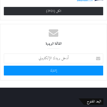
الكل (2921)
القائمة البريدية
أ
د
خ
ل
ب
ر
ي
د
ك
ا
البعد المفتوح
ل