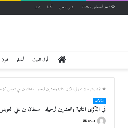
رئيس التحرير
كُتّابنا
راسلنا
الجمعة, أغسطس 7 2026
الرئيسية
أول الغيث
أخبار
فنون
الرئيسية
/
مقالات
/
في الذكرى الثانية والعشرين لرحيله سلطان بن علي العويس كما ع
مقالات
في الذكرى الثانية والعشرين لرحيله سلطان بن علي العويس
أ
Wael