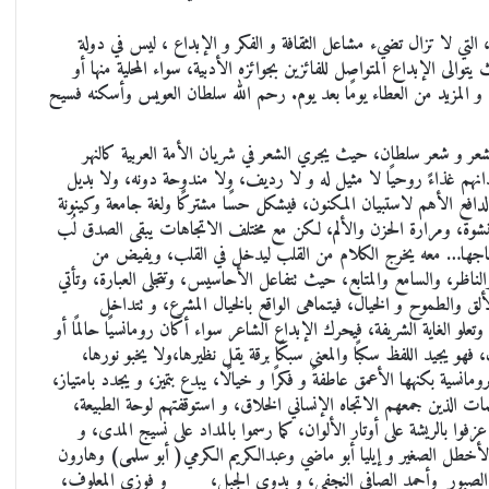
التي لا تزال تضيء مشاعل الثقافة و الفكر و الإبداع ، ليس في دولة
توالى الإبداع المتواصل للفائزين بجوائزه الأدبية، سواء المحلية منها أو
مزيد و المزيد من العطاء يومًا بعد يوم. رحم الله سلطان العويس وأسكنه فسيح
الشعر و شعر سلطان، حيث يجري الشعر في شريان الأمة العربية كالنهر
انهم غذاءً روحيًا لا مثيل له و لا رديف، ولا مندوحة دونه، ولا بديل
دافع الأهم لاستبيان المكنون، فيشكل حسًا مشتركًا ولغة جامعة وكينونة
والنشوة، ومرارة الحزن والألم، لكن مع مختلف الاتجاهات يبقى الصدق لُب
سياجها… معه يخرج الكلام من القلب ليدخل في القلب، ويفيض من
ناظر، والسامع والمتابع، حيث تتفاعل الأحاسيس، وتتجلى العبارة، وتأتي
ألق والطموح و الخيال، فيتماهى الواقع بالخيال المشرع، و تتداخل
لو الغاية الشريفة، فيحرك الإبداع الشاعر سواء أكان رومانسيًا حالمًا أو
فهو يجيد اللفظ سكبًا والمعنى سبكًا برقة يقل نظيرها،ولا يخبو نورها،
مانسية بكنهها الأعمق عاطفةً و فكرًا و خيالًا، يبدع بتميز، و يجدد بامتياز،
لمات الذين جمعهم الاتجاه الإنساني الخلاق، و استوقفتهم لوحة الطبيعة،
 بالريشة على أوتار الألوان، كما رسموا بالمداد على نسيج المدى، و
و الأخطل الصغير و إيليا أبو ماضي وعبدالكريم الكرمي( أبو سلمى) وهارون
ور وأحمد الصافي النجفي، و بدوي الجبل، و فوزي المعلوف،