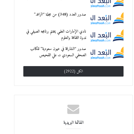
صدور العدد (348) من مجلة “الرافد”
نادي الإمارات العلمي يختتم برنامجه الصيفي في
ندوة الثقافة والعلوم
صدور “الشارقة في عيون سعودية” للكاتب
الصحفي السعودي د. علي القحيص
الكل (2922)
القائمة البريدية