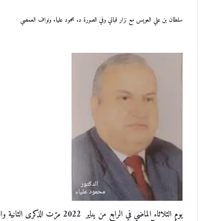
سلطان بن علي العويس مع نزار قباني وفي الصورة د. محمود علياء ونواف العمصي
يوم الثلاثاء الماضي في الرابع من 