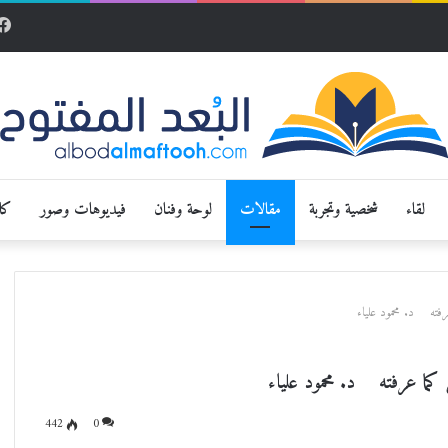
لقاء
شخصية وتجربة
مقالات
لوحة وفنان
فيديوهات وصور
كار
رفته د. محمود علياء
 كما عرفته د. محمود علياء
442
0