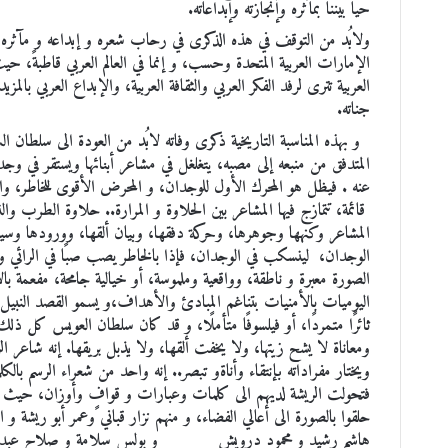
حيًا بيننا بمآثره وإنجازته وإبداعاته.
ولابُد من التوقف في هذه الذكرى في رحاب شعره و إبداعه و مآثره، 
الإمارات العربية المتحدة وحسب، و إنما في العالم العربي قاطبةً، حيث ي
العربية تترى لرفد الفكر العربي والثقافة العربية، والإبداع العربي بال
جناته.
و بهذه المناسبة التاريخية ذكرى وفاته لابُد من العودة الى سلطان 
المتدفق من منبعه إلى مصبه، يتغلغل في مشاعر أبنائها ويستقر في وجد
عنه . فيظل هو المحرك الأول للوجدان، و المحرض الأقوى للخاطر، وال
قائمة، تتمازج فيها المشاعر بين الحلاوة و المرارة.. حلاوة الطرب 
المشاعر وكنهها وجوهرها، وحركة دفقها، وبيان ألقها، وورودها و
الوجدان، لينسكب في الوجدان، فإذا بالخاطر يصب صبًا في الرائي وال
الصورة معبرة و ناطقة، وواقعية وملموسة، أو خيالية جامحة، مفعمة بال
اليوميات بالأمنيات بتناغم المبادئ والأهداف،و يسمو القصد النبيل وتع
ثائرًا متمردًا، أو فيلسوفًا متأملًا، و قد كان سلطان العويس كل ذلك، 
ومعاناة لا يشح زيتها، ولا يخفت ألقها، ولا يذبل بريقها. إنه شاعر الرو
ويختار مفراداته بإنتقاء وأناةو تبصر.. إنه واحد من شعراء الرسم بالك
فتحولت الريشة لديهم الى كلمات وعبارات و قوافٍ وأوزان، حيث عزفوا
حلقوا بالصورة الى أعالي الفضاء، و منهم نزار قباني وعمر أبو ريشة 
هاشم رشيد و محمود درويش و بولس سلامة و صلاح عبدالصب