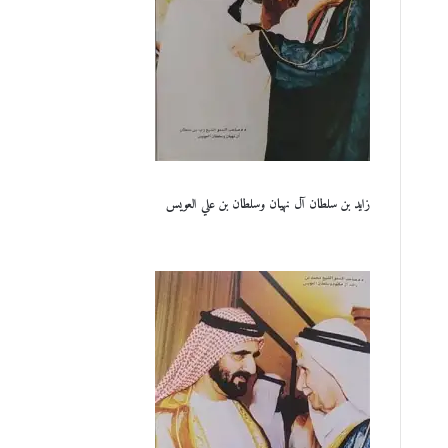
زايد بن سلطان آل نهيان وسلطان بن علي العويس