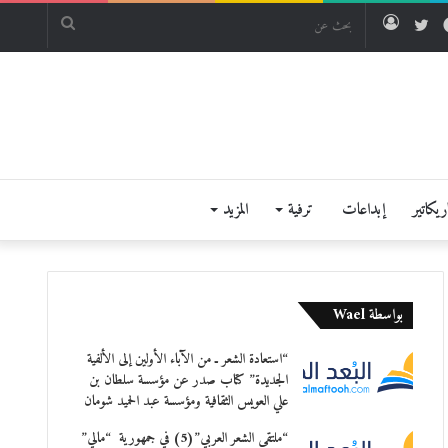
فيسبوك
تويتر
تسجيل
بحث
الدخول
عن
يكاتير
إبداعات
ترفية
المزيد
بواسطة Wael
“استعادة الشعر ـ من الآباء الأولين إلى الألفية
الجديدة” كتاب صدر عن مؤسسة سلطان بن
علي العويس الثقافية ومؤسسة عبد الحميد شومان
“ملتقى الشعر العربي”(5) في جمهورية “مالي”