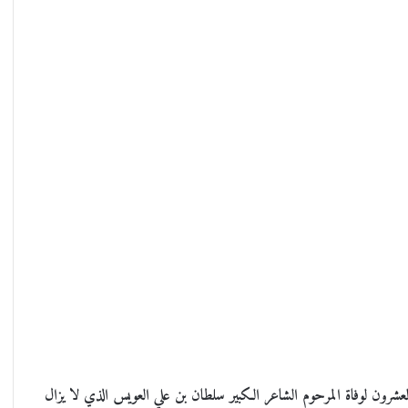
يناير 2022 مرّت الذكرى الثانية والعشرون لوفاة المرحوم الشاعر الكبير سلطان بن علي العويس الذي لا يزال