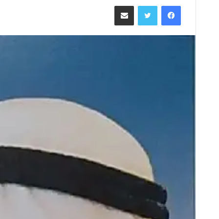
ر
فيسبوك
تويتر
مشاركة عبر البريد
س
ل
ب
ر
ي
د
ا
إ
ل
ك
ت
ر
و
ن
ي
ا