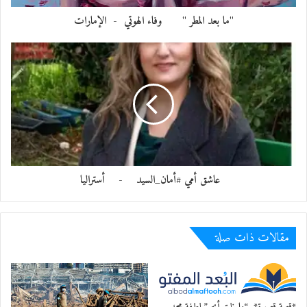
"ما بعد المطر " وفاء الهوتي - الإمارات
عاشق أمي #أمان_السيد - أستراليا
مقالات ذات صلة