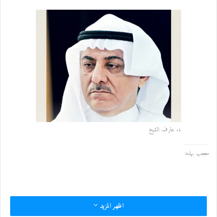
د. عارف الشيخ
معجب بهذه:
اظهر المزيد