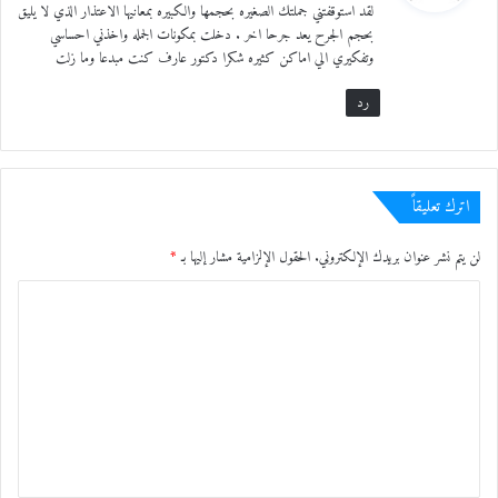
لقد استوقفتني جملتك الصغيره بحجمها والكبيره بمعانيها الاعتذار الذي لا يليق
ل
بحجم الجرح يعد جرحا اخر . دخلت بمكونات الجمله واخذني احساسي
وتفكيري الي اماكن كثيره شكرا دكتور عارف كنت مبدعا وما زلت
رد
اترك تعليقاً
لن يتم نشر عنوان بريدك الإلكتروني.
الحقول الإلزامية مشار إليها بـ
*
ا
ل
ت
ع
ل
ي
ق