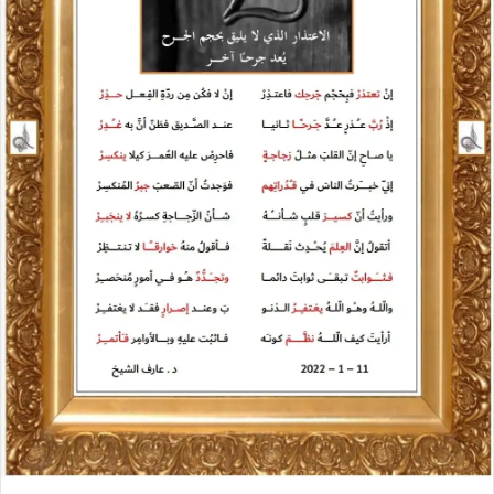
ل
ك
ت
ر
و
ن
ي
ا