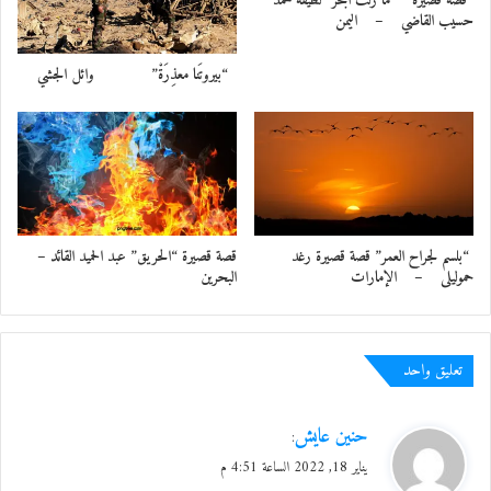
*قصة قصيرة* “ما زلت أبحر” لطيفة محمد
حسيب القاضي – اليمن
“بيروتَنا معذِرَةْ” وائل الجشي
“بلسم لجراح العمر” قصة قصيرة رغد
قصة قصيرة “الحريق” عبد الحميد القائد –
حموليلى – الإمارات
البحرين
تعليق واحد
ي
حنين عايش
:
ق
يناير 18, 2022 الساعة 4:51 م
و