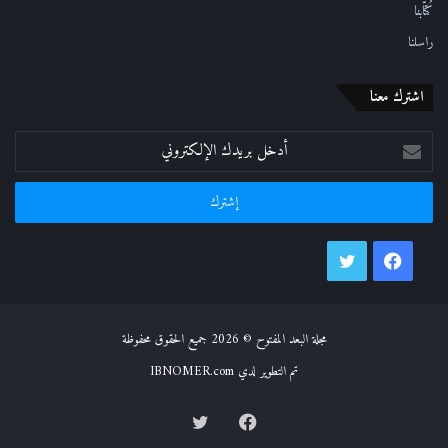
كُتّابنا
راسلنا
اشترك معنا
أدخل
بريدك
الإلكتروني
فيسبوك
تويتر
مجلة البعد المفتوح © 2026 جميع الحقوق محفوظة
تم التطوير لدي IBNOMER.com
فيسبوك
تويتر