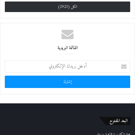
الكل (2923)
القائمة البريدية
أ
د
خ
ل
ب
ر
ي
د
ك
ا
البعد المفتوح
ل
إ
مجلة إلكترونية ثقافية منوعة.