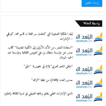
بواسطة Wael
ليله: الحكاية الصغيرة التي كشفت سر اللغة د. قاسم محمد كوفحي
– الإمارات
“استعادة الشعر ـ من الآباء الأولين إلى الألفية الجديدة” كتاب
صدر عن مؤسسة سلطان بن علي العويس الثقافية ومؤسسة عبد
الحميد شومان
“ملتقى الشعر العربي”(5) في جمهورية “مالي”
صدور العدد (348) من مجلة “الرافد”
نادي الإمارات العلمي يختتم برنامجه الصيفي في ندوة الثقافة والعلوم