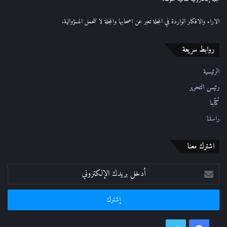
ل
ك
الاراء والافكار الواردة في المجلة تعبر عن اصحابها والمجلة لا تتحمل المسؤوالية.
ت
ر
روابط سريعة
و
ن
ي
الرئيسية
رئيس التحرير
كُتّابنا
راسلنا
اشترك معنا
أدخل
بريدك
الإلكتروني