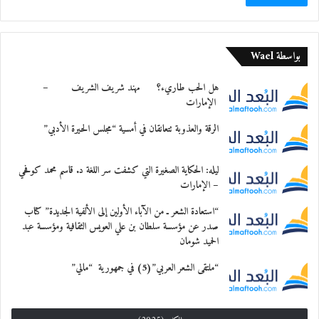
أحياها
الشعراء حسام شديفات من الأردن و عمر عناز
بواسطة Wael
من العراق
هل الحب طاريء؟ مهند شريف الشريف –
الإمارات
ومحمد محبوبي من موريتانيا ، وقدم لها الشاعر
الرقة والعذوبة تتعانقان في أمسية “مجلس الحيرة الأدبي”
محمد
الجبوري ، وكانت قصائد الشعراء متنوعة
ليله: الحكاية الصغيرة التي كشفت سر اللغة د. قاسم محمد كوفحي
– الإمارات
الفضاءات ، ونالت
“استعادة الشعر ـ من الآباء الأولين إلى الألفية الجديدة” كتاب
صدر عن مؤسسة سلطان بن علي العويس الثقافية ومؤسسة عبد
استحسان الحضور.
الحميد شومان
في ختام الأمسية كرم الشاعر محمد عبد الله
“ملتقى الشعر العربي”(5) في جمهورية “مالي”
البريكي