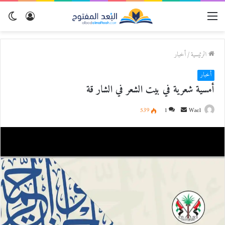
القائمة
تسجيل
الو
الدخول
المظ
الرئيسية
/
أخبار
أخبار
أمسية شعرية في بيت الشعر في الشار قة
Wael
أ
1
539
ر
س
ل
ب
ر
ي
د
ا
إ