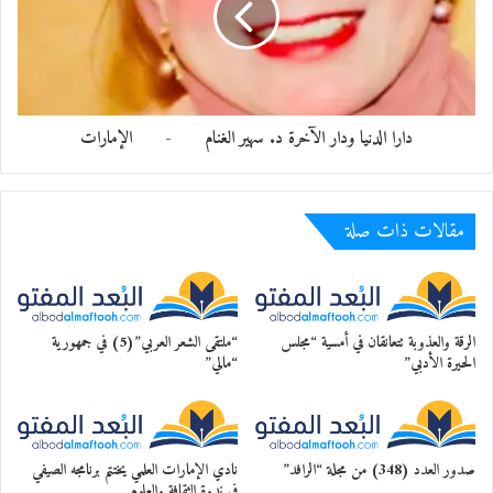
عمر عناز
دارا الدنيا ودار الآخرة د. سهير الغنام - الإمارات
مقالات ذات صلة
الرقة والعذوبة تتعانقان في أمسية “مجلس
“ملتقى الشعر العربي”(5) في جمهورية
الحيرة الأدبي”
“مالي”
صدور العدد (348) من مجلة “الرافد”
نادي الإمارات العلمي يختتم برنامجه الصيفي
في ندوة الثقافة والعلوم
محمد الجبوري