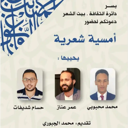
ل
ك
ت
ر
و
ن
ي
ا