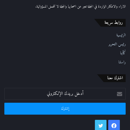
ك
الاراء والافكار الواردة في المجلة تعبر عن اصحابها والمجلة لا تتحمل المسؤوالية.
ت
ر
روابط سريعة
و
ن
ي
الرئيسية
رئيس التحرير
كُتّابنا
راسلنا
اشترك معنا
أدخل
بريدك
الإلكتروني
فيسبوك
تويتر