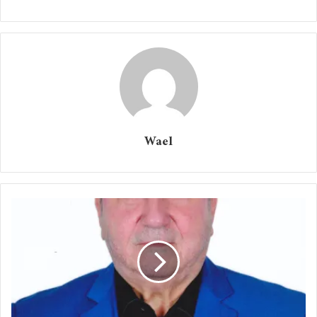
Wael
د. سعيد الظاهري
تستضيف جامعة دبي بمقرها في المدينة الأكاديمية
الأربعاء المقبل ندوة جمعية المهندسين الكهربائيين العالمية
فرع الإمارات حول تقنية “بلوك تشين” ويتحدث في
الجلسة الافتتاحية للندوة الدكتور عيسى البستكي رئيس