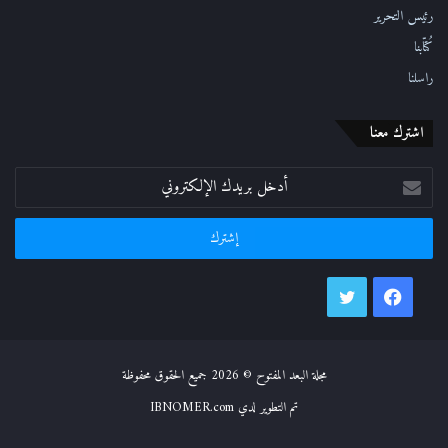
رئيس التحرير
كُتّابنا
راسلنا
اشترك معنا
أدخل
بريدك
الإلكتروني
فيسبوك
تويتر
مجلة البعد المفتوح © 2026 جميع الحقوق محفوظة
تم التطوير لدي IBNOMER.com