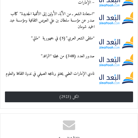
البيانات بمصدر واحد، مما يلغي تكرار البيانات ويزيد من
– الإمارات
الأمان.
“استعادة الشعر ـ من الآباء الأولين إلى الألفية الجديدة” كتاب
صدر عن مؤسسة سلطان بن علي العويس الثقافية ومؤسسة عبد
تمنع تقنية “بلوك تشين” الاحتيال والتلاعب بالبيانات
الحميد شومان
لأنه لا يمكن تغيير البيانات دون إذن من النصاب
“ملتقى الشعر العربي”(5) في جمهورية “مالي”
القانوني للأطراف. يمكن مشاركة دفتر أستاذ تقنية البلوك
تشين ولكن لا يمكن تغييره. إذا حاول أحد الأشخاص
صدور العدد (348) من مجلة “الرافد”
تغيير البيانات، فسيتم تنبيه جميع المشاركين وسيعرفون من
نادي الإمارات العلمي يختتم برنامجه الصيفي في ندوة الثقافة والعلوم
يقوم بالمحاولة.
معجب بهذه:
الكل (2923)