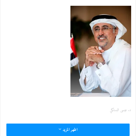
ل
ك
ت
ر
و
ن
ي
ا
د. عيسى البستكي
اظهر المزيد