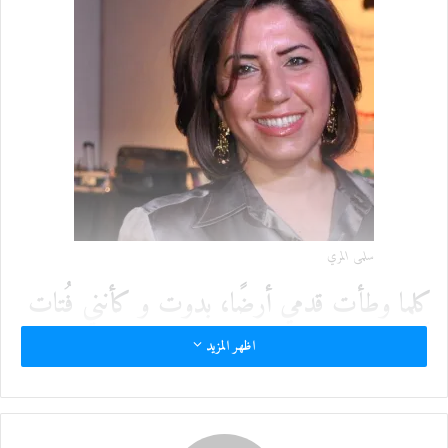
سلمى المري
كلما وطأت قدمي أرضًا، بدوت و كأنني فُتات
طَلع حملته
اظهر المزيد
أطراف النحل.. تناثر هنا و هناك، فألامس
جزءًا من الأحجية