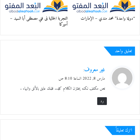
“دولة واحدة” محمد مندي – الإمارات
التجربة الجمالية فى فني مصطفى أبا السيد –
أميركا
تعليق واحد
ي
غير معروف
:
ق
مارس 8, 2022 الساعة 8:10 ص
و
نص مكثف لكنه يختزن الكلام كله.. قلمك عابق بالألق والبهاء .
ل
رد
اترك تعليقاً