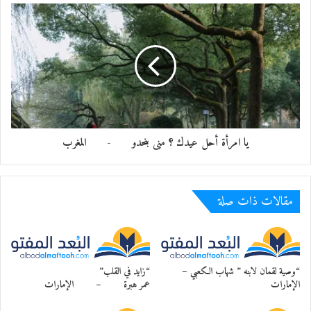
يا امرأة أحل عيدك ؟ منى بنحدو - المغرب
مقالات ذات صلة
“وصية لقمان لابنه ” شهاب الكعبي –
“زايد في القلب”
الإمارات
عمر هبرة – الإمارات