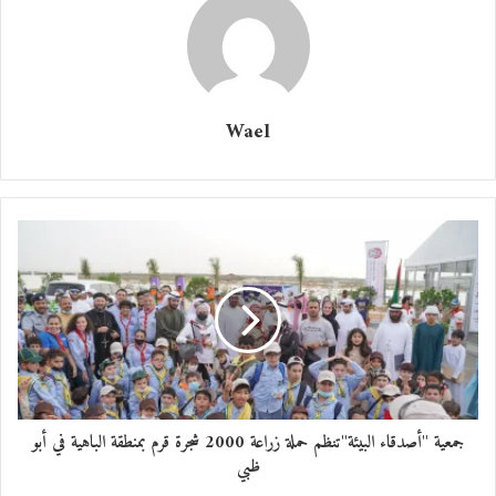
المبعثرة داخلي ، و هلم جرًا ..
معجب بهذه:
Wael
جمعية "أصدقاء البيئة"تنظم حملة زراعة 2000 شجرة قرم بمنطقة الباهية في أبو
ظبي