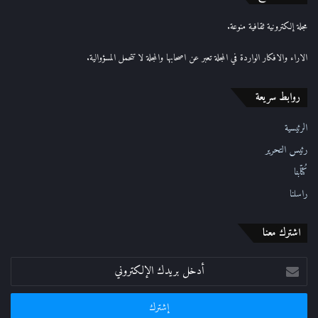
ل
إ
مجلة إلكترونية ثقافية منوعة.
ل
ك
الاراء والافكار الواردة في المجلة تعبر عن اصحابها والمجلة لا تتحمل المسؤوالية.
ت
ر
روابط سريعة
و
ن
ي
الرئيسية
رئيس التحرير
كُتّابنا
راسلنا
اشترك معنا
أدخل
بريدك
الإلكتروني