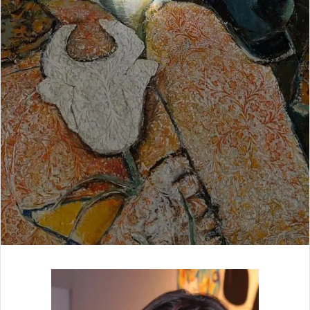
ل
ك
ت
ر
و
ن
ي
ا