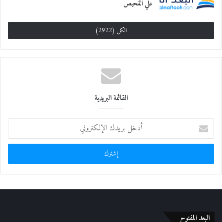
علي القحيص
الكل (2922)
القائمة البريدية
أ
د
خ
ل
ب
ر
ي
د
ك
ا
البعد المفتوح