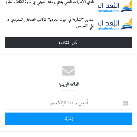
نادي الإمارات العلمي يختتم برنامجه الصيفي في ندوة الثقافة والعلوم
صدور “الشارقة في عيون سعودية” للكاتب الصحفي السعودي د.
علي القحيص
الكل (2922)
القائمة البريدية
أ
د
خ
ل
ب
ر