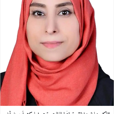
ل
ك
ت
ر
و
ن
ي
ا