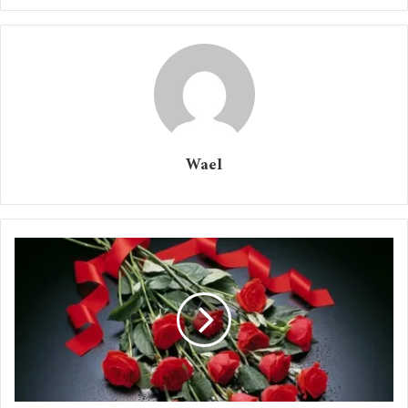
لاشيء يستمر، والنهاية أحيانًا نراها منذ اول لحظة بداية
نختلف بتنظيم الوقت خلالها، ولكن حسب طاقتنا التي
اهدرناها في
تلك البداية حيث أن الاندفاع السريع يعجل بقرب
النهاية، وفي حال
Wael
التأني والتخطيط المسبق ربما تكون النهايه أفضل نوعًا ما
من
اندفاع في اي شيء.
لا نستجدِي حباً ولا شغفاً من دون أن نرى ذاك
الطريق ممهداً
بشكله الصحيح أمامنا كي ينتهي نهايةً طبيعية مليئةً
بالنجاح