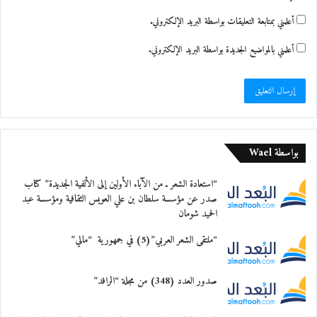
أعلمني بمتابعة التعليقات بواسطة البريد الإلكتروني.
أعلمني بالمواضيع الجديدة بواسطة البريد الإلكتروني.
بواسطة Wael
“استعادة الشعر ـ من الآباء الأولين إلى الألفية الجديدة” كتاب
صدر عن مؤسسة سلطان بن علي العويس الثقافية ومؤسسة عبد
الحميد شومان
“ملتقى الشعر العربي”(5) في جمهورية “مالي”
صدور العدد (348) من مجلة “الرافد”