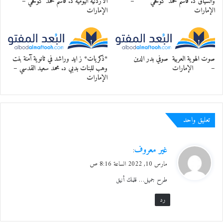
والسياق د. قاسم محمد كوفحي –
الأردنية اليومية د. قاسم محمد كوفحي –
الإمارات
الإمارات
صوت الهوية العربية صوفي بدر الدين
*ذكريات* ز ايد وراشد في ثانوية آمنة بنت
– الإمارات
وهب للبنات بدبي د. محمد سعيد القدسي –
الإمارات
تعليق واحد
ي
غير معروف
:
ق
مارس 10, 2022 الساعة 8:16 ص
و
طرح جميل… قلمك أنيق
ل
رد