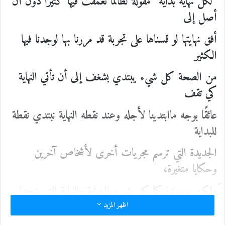
“لكل نهاية بداية” مقولةٌ لطالما تعمقت فيها كثيراً دون أن
أصل إلى
أفق نهايتها لو قسناها على تجربة قد مررنا بها لوجدنا فيها
الكثير
من الصحة كل شيء يبتدي بشغف إلى أن تأتي النهاية
كي تقف
عائقًا بوجه ماابتدينا لأجله وعند نقطه النهاية نبتدي نقطة
للبداية
الجديدة التي ترسم مجريات أخرى لأشخاص آخرين
وحكايا متغيرة،
َولكن مسيرتها كما كل شيء بالبداية والنهاية التي ينهجها
الجميع
اظهر المزيد