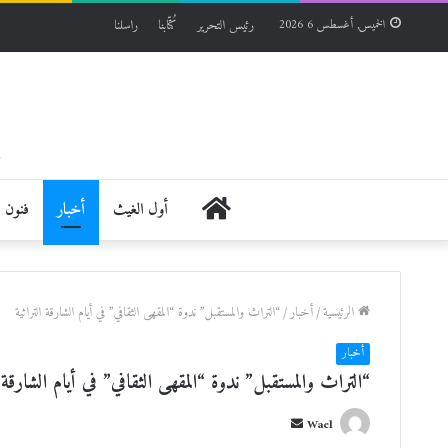
رئيس التحرير
كُتّابنا
راسلنا
الخميس, أغسطس 6 2026
الرئيسية
أول الغيث
أخبار
فنون
الرئيسية
/
أخبار
/
“التراث والمستقبل” ندوة “المقهى الثقافي” في أيام الشارقة التراثية
أخبار
“التراث والمستقبل” ندوة “المقهى الثقافي” في أيام الشارقة ا
أ
Wael