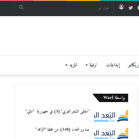
فيسبوك
تويتر
تسجيل
بحث
الدخول
عن
يكاتير
إبداعات
ترفية
المزيد
بواسطة Wael
“ملتقى الشعر العربي”(5) في جمهورية “مالي”
صدور العدد (348) من مجلة “الرافد”