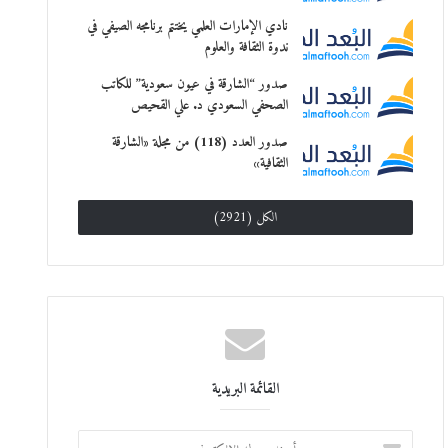
نادي الإمارات العلمي يختتم برنامجه الصيفي في
ندوة الثقافة والعلوم
صدور “الشارقة في عيون سعودية” للكاتب
الصحفي السعودي د. علي القحيص
صدور العدد (118) من مجلة «الشارقة
الثقافية»
الكل (2921)
القائمة البريدية
أ