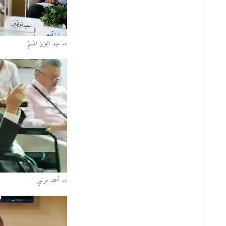
د. عبد العزيز المسلم
د. أحمد مرسي