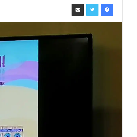
ر
فيسبوك
تويتر
مشاركة عبر البريد
س
ل
ب
ر
ي
د
ا
إ
ل
ك
ت
ر
و
ن
ي
ا