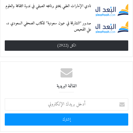
نادي الإمارات العلمي يختتم برنامجه الصيفي في ندوة الثقافة والعلوم
صدور “الشارقة في عيون سعودية” للكاتب الصحفي السعودي د.
علي القحيص
الكل (2922)
القائمة البريدية
أ
د
خ
ل
ب
ر