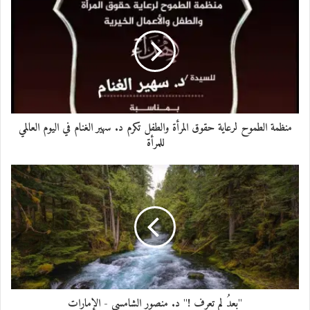
يتفتح جبينك
على نوافذ الأسرار
من بداية الكون
إلى لحظات الاحتراق
لأنتزع صمتك المتراوح
بين الجنون والمجون
منظمة الطموح لرعاية حقوق المرأة والطفل تكرم د. سهير الغنام في اليوم العالمي
أيتها المنحوتة
للمرأة
كجمال الإغريق الذائب
ألمس وجهك الحائر
المنهك
ونظراتك الزاىغة
الممتدة
إلى ما وراء المستحيل
لتهافت اللحظات
"بعدُ لم تعرف !" د. منصور الشامسي - الإمارات