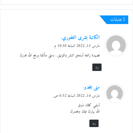
‫2 تعليقات
ي
الكاتبة بشرى الغفوري
:
ق
مارس 13, 2022 الساعة 10:30 م
و
قصيدة رائعة تستحق النشر والثوتيق…دمتي متألقة ورفع الله قدرك
ل
رد
ي
منى بنحدو
:
ق
مارس 14, 2022 الساعة 6:52 ص
و
تسلمي كلك ذوق
ل
الله يبارك فيك وفعمرك
رد