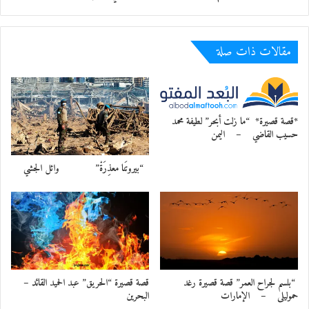
ممزوجة بتعابير الشوق
واحتضار الآه
ليسدل الستار
مقالات ذات صلة
معجب بهذه:
*قصة قصيرة* “ما زلت أبحر” لطيفة محمد
حسيب القاضي – اليمن
“بيروتَنا معذِرَةْ” وائل الجشي
“بلسم لجراح العمر” قصة قصيرة رغد
قصة قصيرة “الحريق” عبد الحميد القائد –
حموليلى – الإمارات
البحرين