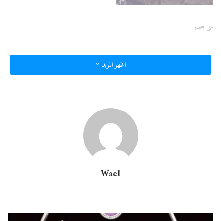
منى بنحدو
همهمات لفتني
اظهر المزيد
وهْم أنت
بين النخب المعتق
ومداعبات أناملك
كخرائط على جسدي
وهْم أنت في لحظات العشق
بين رقصات على مفترق الطرق
Wael
ونغمات كالشرار
تنطلق من مهر عينيك
تمنحني مفتاح العالم