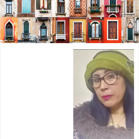
ل
ك
ت
ر
و
ن
ي
ا