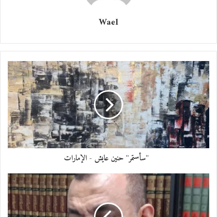
Wael
معجب بهذه:
"سأستمر" حنين عايش - الإمارات