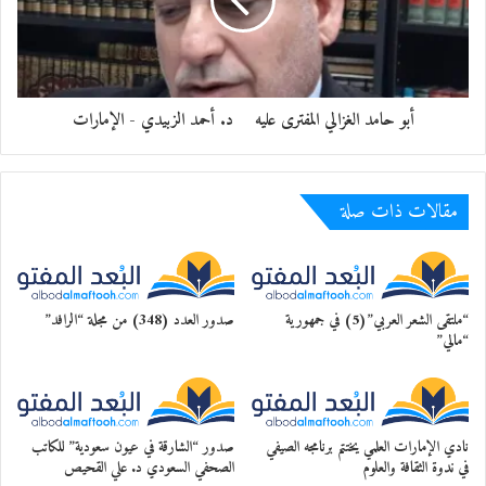
أبو حامد الغزالي المفترى عليه د. أحمد الزبيدي - الإمارات
مقالات ذات صلة
“ملتقى الشعر العربي”(5) في جمهورية
صدور العدد (348) من مجلة “الرافد”
“مالي”
نادي الإمارات العلمي يختتم برنامجه الصيفي
صدور “الشارقة في عيون سعودية” للكاتب
في ندوة الثقافة والعلوم
الصحفي السعودي د. علي القحيص