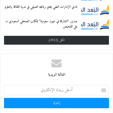
نادي الإمارات العلمي يختتم برنامجه الصيفي في ندوة الثقافة والعلوم
صدور “الشارقة في عيون سعودية” للكاتب الصحفي السعودي د.
علي القحيص
الكل (2922)
القائمة البريدية
أ
د
خ
ل
ب