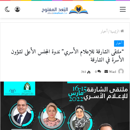
القائمة
تسجيل
الو
الدخول
المظ
الرئيسية
/
أخبار
أخبار
“ملتقى الشارقة للإعلام الأسري” ندوة المجلس الأعلى لشؤون
الأسرة في الشارقة
Wael
أ
0
361
ر
س
ل
ب
ر
ي
د
ا