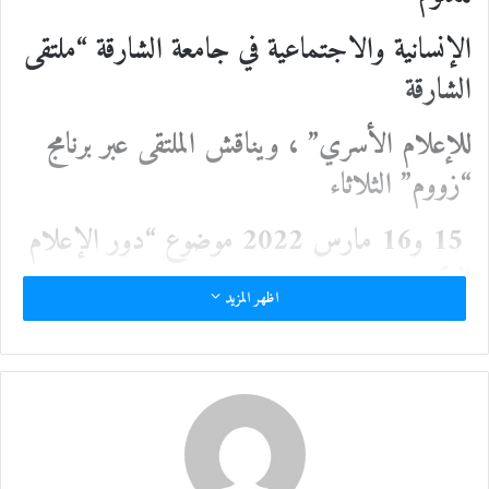
الإنسانية
والاجتماعية في جامعة الشارقة “ملتقى
الشارقة
للإعلام الأسري”
، ويناقش الملتقى عبر برنامج
“زووم” الثلاثاء
15 و16 مارس 2022
موضوع “دور الإعلام
الرقمي
اظهر المزيد
في تشكيل الواقع القيمي للأسرة بإمارة الشارقة –
دراسة
تحليلية
ميدانية
“