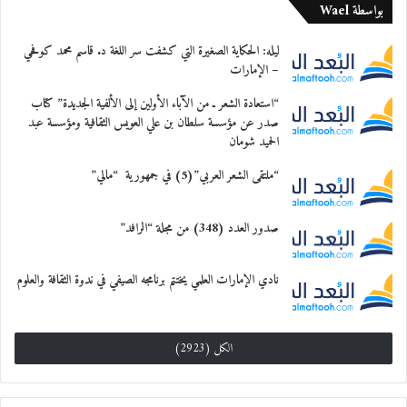
بواسطة Wael
والبحث وفرص العمل في كندا.
ليله: الحكاية الصغيرة التي كشفت سر اللغة د. قاسم محمد كوفحي
معجب بهذه:
– الإمارات
“استعادة الشعر ـ من الآباء الأولين إلى الألفية الجديدة” كتاب
صدر عن مؤسسة سلطان بن علي العويس الثقافية ومؤسسة عبد
الحميد شومان
“ملتقى الشعر العربي”(5) في جمهورية “مالي”
صدور العدد (348) من مجلة “الرافد”
نادي الإمارات العلمي يختتم برنامجه الصيفي في ندوة الثقافة والعلوم
الكل (2923)