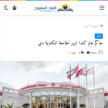
القائمة
تسجيل
الو
الدخول
المظ
الرئيسية
/
أخبار
أخبار
حاكم عام كندا تزور الجامعة الكندية دبي
Wael
أ
0
570
ر
س
ل
ب
ر
ي
د
ا
إ