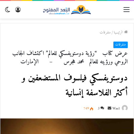
القائمة
تسجيل
الو
الدخول
المظ
الرئيسية
/
متفرقات
متفرقات
عرض كتاب “رؤية دوستويفسكي للعالم” اكتشاف الجانب
الروحي ورؤيته للعالم محمد هجرس – الإمارات
دوستويفسكي فيلسوف المستضعفين و
أكثر الفلاسفة إنسانية
Wael
أ
3
749
ر
س
ل