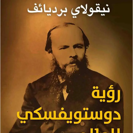
ب
ر
ي
د
ا
إ
ل
ك
ت
ر
و
ن
ي
ا