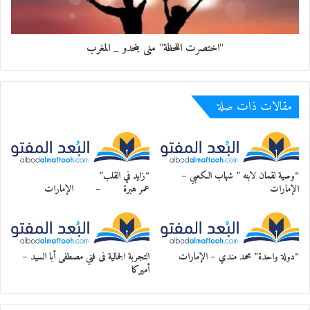
"اختصرت اللحظة" منى بنحدو _ المغرب
مقالات ذات صلة
“وصية لقمان لابنه ” شهاب الكعبي –
“زايد في القلب”
الإمارات
عمر هبرة – الإمارات
“دولة واحدة” محمد مندي – الإمارات
التجربة الجمالية فى فني مصطفى أبا السيد –
أميركا