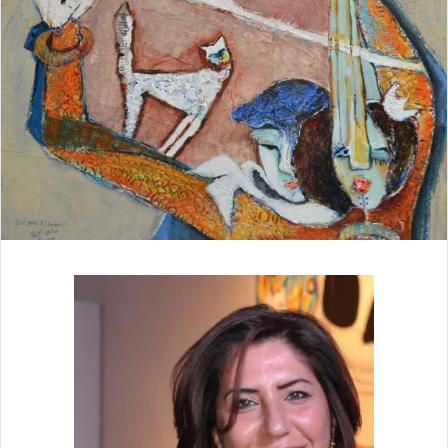
ل
ك
ت
ر
و
ن
ي
ا