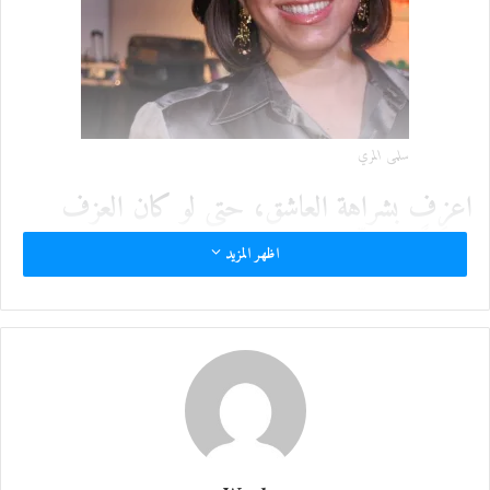
سلمى المري
اعزِف بشراهة العاشق، حتى لو كان العزف
منفردًا. .غنِّ
اظهر المزيد
بقوة الكورال إلى أن تورق أحبالك الصوتية
نوتات فرح. صفق
لجمال نشازك الذي لا يشبه أحدًا، فالسر الكامن
في روحك