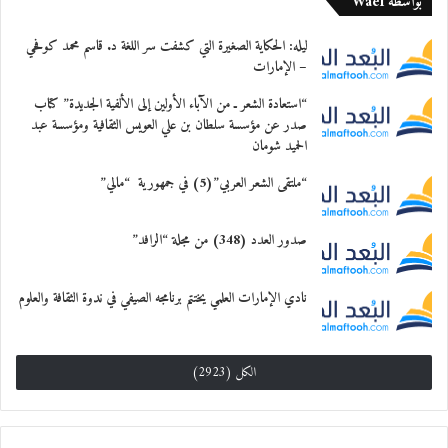
بواسطة Wael
ليله: الحكاية الصغيرة التي كشفت سر اللغة د. قاسم محمد كوفحي
– الإمارات
“استعادة الشعر ـ من الآباء الأولين إلى الألفية الجديدة” كتاب
صدر عن مؤسسة سلطان بن علي العويس الثقافية ومؤسسة عبد
الحميد شومان
“ملتقى الشعر العربي”(5) في جمهورية “مالي”
صدور العدد (348) من مجلة “الرافد”
نادي الإمارات العلمي يختتم برنامجه الصيفي في ندوة الثقافة والعلوم
الكل (2923)