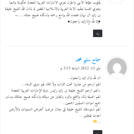
بقلوب ملؤها الاسى والحزن نعزي الامارات العربية المتحدة حكومة وشعبا
ل
ونعزي انفسنا بفقيد الامة العربية والاسلامية المغفور له باذن الله الشيخ خليفة
بن زايد ال نهيان تغمده الله بواسع رحمته واسكنه فسيح جناته……..
●إنا لله وإنا إليه راجعون●
رد
ي
سماح سليم محمد
:
ق
مايو 13, 2022 الساعة 5:35 م
و
ان لله وان اليه راجعون…
ل
الهم ارحم من صاروا تحت التراب ولا نمك لهم سوي الدعاء…
..الهم ارحم الشبخ خليفة بن زايد رئيس دولة الإمارات العربية المتحدة
الهم اغسلة بالماء والثلج والبرد وتجاوز عن سيئاته واسكنه فسيح جناتك وساءر
جميع اموات المسلمين اجمعين…
الهم نستودعك الشيخ خليفة في جنان عرضها كعرض السموات والأرض
اعدت للمتقين …
…
رد