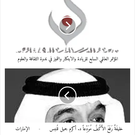
الكريمة، و إلى القيادة الرشيدة في دولة
الإمارات العربية المتحدة ، و إلى شيوخها و إلى
شعب الامارات والمقيمين على أرضها الطيبة.
رحم الله الشيخ خليفة بن زايد آل نهيان وأسكنه فسيح
جناته مع الصديقين والشهداء والصالحين وحسن أولئك
المؤتمر العالمي السابع للريادة والابتكار والتميز في ندوة الثقافة والعلوم
رفيقا.
إنا لله و إنا
اليه راجعون
معجب بهذه:
خليفَةٌ رَفَعَ الأَكُفَّ مُوَدِّعاً د. أكرم جميل قُنبس - الإمارات