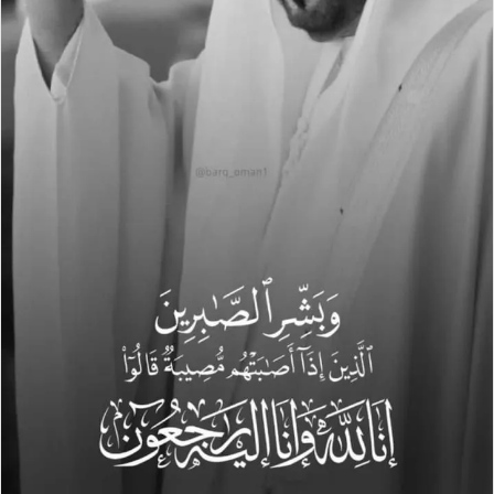
ل
ك
ت
ر
و
ن
ي
ا