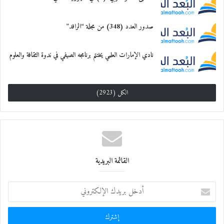
صدور العدد (348) من مجلة “الرافد”
نادي الإمارات العلمي يختتم برنامجه الصيفي في ندوة الثقافة والعلوم
الكل (2923)
القائمة البريدية
أ
د
خ
ل