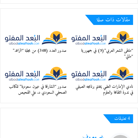
مقالات ذات صلة
“ملتقى الشعر العربي”(5) في جمهورية
صدور العدد (348) من مجلة “الرافد”
“مالي”
نادي الإمارات العلمي يختتم برنامجه الصيفي
صدور “الشارقة في عيون سعودية” للكاتب
في ندوة الثقافة والعلوم
الصحفي السعودي د. علي القحيص
‫4 تعليقات
ي
غير معروف
: