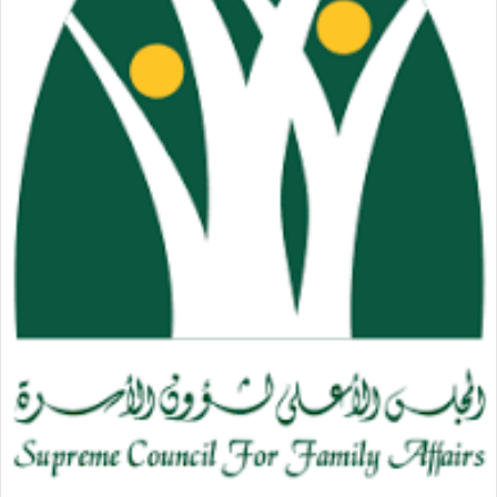
إ
ل
ك
ت
ر
و
ن
ي
ا