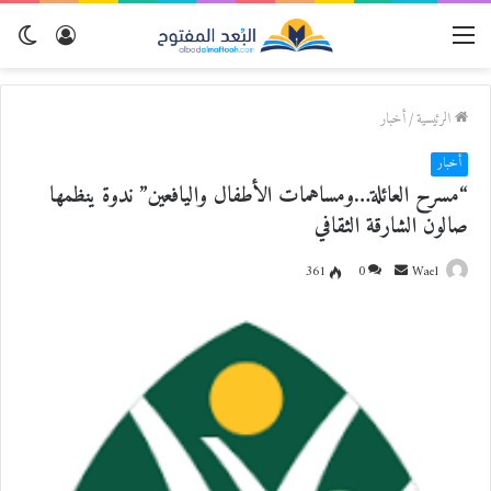
القائمة
تسجيل
الو
الدخول
المظ
الرئيسية
/
أخبار
أخبار
“مسرح العائلة…ومساهمات الأطفال واليافعين” ندوة ينظمها
صالون الشارقة الثقافي
Wael
أ
0
361
ر
س
ل
ب
ر
ي
د
ا