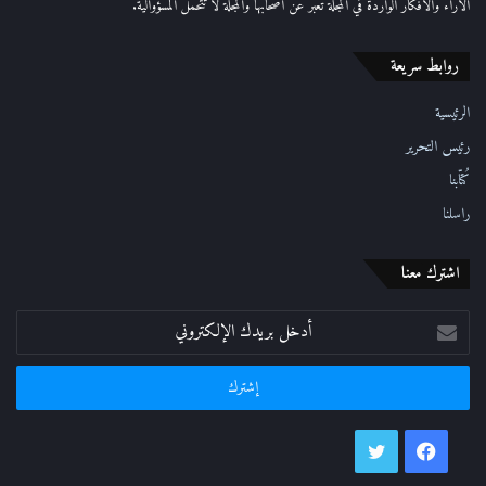
الاراء والافكار الواردة في المجلة تعبر عن اصحابها والمجلة لا تتحمل المسؤوالية.
ت
ر
روابط سريعة
و
ن
ي
الرئيسية
رئيس التحرير
كُتّابنا
راسلنا
اشترك معنا
أدخل
بريدك
الإلكتروني
فيسبوك
تويتر