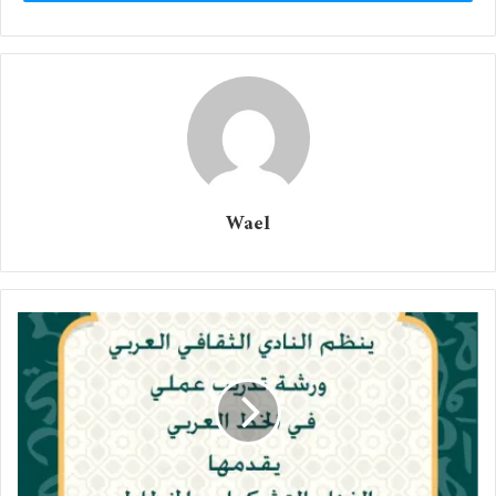
أو نُرشدَ القاضيِ إلى دستورٍ أبيضِ الصفحاتِ
تعالوا هُنا، واتركونِي هُناكَ..
هُناكَ معَ كلماتِي العذراءِ
أُحدِّثُها عنِّي وعَن يومِ أمسِ القريبِ
أهمسُ في أذنِها رقيتِي
غيرَ الشرعيَّةِ
أراقبُ يومَ عرسِها
Wael
وأغرسُ في بطنِها حيواناً
مِن غيرِ أبٍ
أعلمُ أنَّ مريمَ بنتَ عمرانَ
لم تَتبعْها العرَّافاتُ
ولم تَسبقْها مِنهنَّ الكاذباتُ
هُنا خلفَ أبوابِ المدينةِ الكاذبةِ
رسمتُ على رأسِي بعضَ مناطقِ الغيبةِ الصغرى