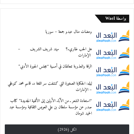
بواسطة Wael
ومضات منال عبدو جمعة – سوريا
هل الحب طاريء؟ مهند شريف الشريف –
الإمارات
الرقة والعذوبة تتعانقان في أمسية “مجلس الحيرة الأدبي”
ليله: الحكاية الصغيرة التي كشفت سر اللغة د. قاسم محمد كوفحي
– الإمارات
“استعادة الشعر ـ من الآباء الأولين إلى الألفية الجديدة” كتاب
صدر عن مؤسسة سلطان بن علي العويس الثقافية ومؤسسة عبد
الحميد شومان
الكل (2926)