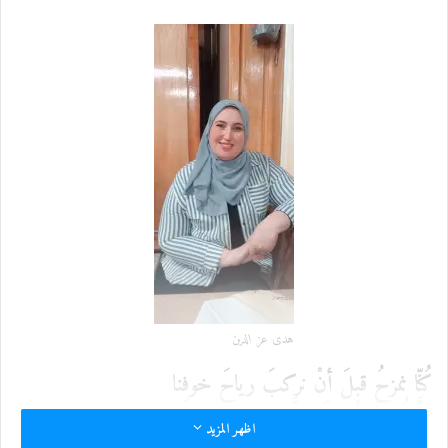
ل
ك
ت
ر
و
ن
ي
ا
هدى عز الدين
كُنّا نمزحُ قبلَ أنْ نركبَ رياحَ خوفِنا
ثمَّ نُسقِطَ أوراقَ قضَّيةٍ
اظهر المزيد