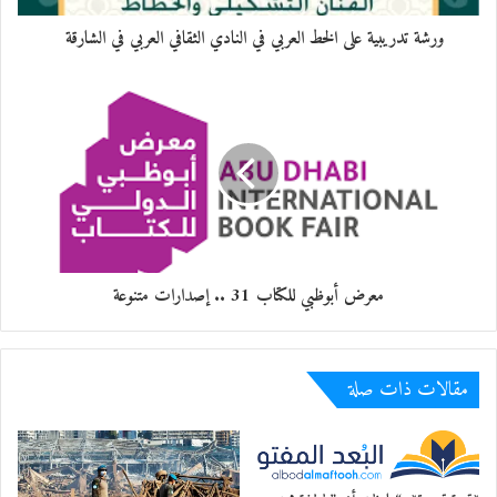
أمشي فوقَ النارِ كي
أتحسَّسَ ثلوجًا مِن أفئدةٍ
ورشة تدريبية على الخط العربي في النادي الثقافي العربي في الشارقة
افيدونِي جزاكُم مِن عقلِي
ألفُ ألفِ لعنةٍ
أرشدونِي يا أهلَ الكذبِ
هل في مدينتِكُم طاولةُ
طعامٍ معسولٍ؟
هل صدقاً تغسلونَ أيديَكُم
قبلَ تناولِ الخديعةِ؟
معرض أبوظبي للكتاب 31 .. إصدارات متنوعة
نصفَ كوبٍ أشربُ
كي أتجرَّعَ مِن سمِّ
التجارِ
مقالات ذات صلة
وأطهوَ لأطفالي خبزًا
مِن طاولةِ جوعِكُم