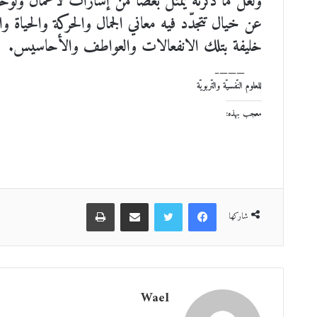
ولعلّ ما ذكرتُه يمثّل بعضاً من إشارات لأعمال ولوحات ت
عن خيال تتجدّد فيه معاني الجمال والحركة والحياة و
خليفة بتلك الانفعالات والعواطف والأحاسيس.
———– *باحث إعلاميّ وتّربو
للعلوم النّفسيّة والتّربويّة
معجب بهذه:
فيسبوك
تويتر
مشاركة عبر البريد
طباعة
شاركها
Wael