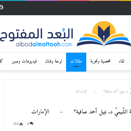
لقاء
شخصية وتجربة
مقالات
لوحة وفنان
فيديوهات وصور
كار
 الشّيميّ د. نبيل أحمد صافية* – الإمارات
ن خليفة الشّيميّ د. نبيل أحمد صافية* – الإمارات
354
0