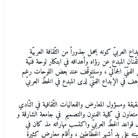
بداع العربيّ كونه يحمل جذوراً من الثّقافة العربيّة
ر الفّنان المبدع عن رؤاه وأهدافه في ابتكار لوحة فنّيّة
ّ الفنّيّ الجماليّ ، وسنتوقّف عند بعض اللوحات رغم
رهف في الإبداع الفنّيّ لدى المبدع في الخطّ العربيّ
ة ومسؤول المعارض والفعاليات الثّقافية في النّادي
 متعاون في كلية الفنون والتصميم في جامعة الشارقة و
ل قواعد الخطّ العربيّ واكتسب مهاراته مذ كان في
بته على يد أشهر الخطّاطين ، وأقام معارض كثيرة