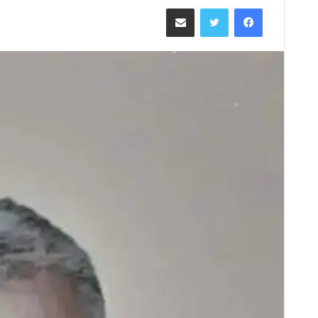
ر
فيسبوك
تويتر
مشاركة عبر البريد
س
ل
ب
ر
ي
د
ا
إ
ل
ك
ت
ر
و
ن
ي
ا