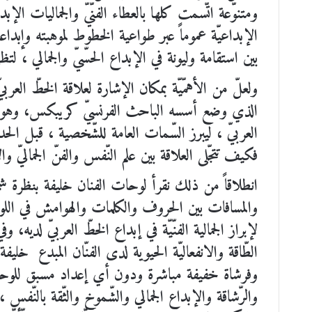
ومتنوّعة اتّسمت كلها بالعطاء الفنّيّ والجماليات الإبداعيّ
الإبداعيّة عموماً عبر طواعية الخطوط لموهبته وإبداعه 
بين استقامة وليونة في الإبداع الحسّيّ والجمالي ، لت
ولعلّ من الأهمّيّة بمكان الإشارة لعلاقة الخطّ العربي
الذي وضع أسسه الباحث الفرنسيّ كريبكس، وهو علم ي
العربيّ ، ليبرز السّمات العامة للشّخصية ، قبل الحد
فكيف تتجّلى العلاقة بين علم النّفس والفنّ الجماليّ وا
انطلاقاً من ذلك نقرأ لوحات الفنان خليفة بنظرة شمول
والمسافات بين الحروف والكلمات والهوامش في الل
لإبراز الجمالية الفنّيّة في إبداع الخطّ العربيّ لديه،
الطّاقة والانفعاليّة الحيوية لدى الفنّان المبدع خل
وفرشاة خفيفة مباشرة ودون أي إعداد مسبق للوحة إلّا ف
والرّشاقة والإبداع الجمالي والشّموخ والثّقة بالنّفس 