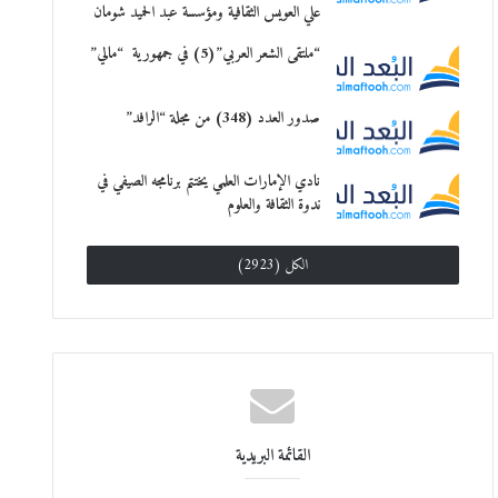
علي العويس الثقافية ومؤسسة عبد الحميد شومان
“ملتقى الشعر العربي”(5) في جمهورية “مالي”
صدور العدد (348) من مجلة “الرافد”
نادي الإمارات العلمي يختتم برنامجه الصيفي في
ندوة الثقافة والعلوم
الكل (2923)
القائمة البريدية