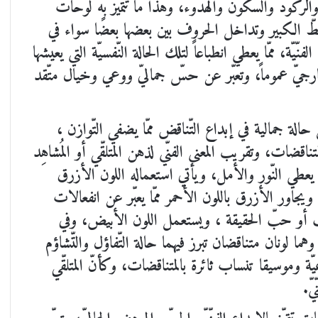
ّي والرّكود والسّكون والهدوء، وهذا ما تتميّز به لوحات
خطّ الكبير وتداخل الحروف بين بعضها بعضًا سواء في
فنّيّة، ممّا يعطي انطباعاً لتلك الحالة النّفسيّة التي يعيشها
خارجيّ عموماً، وتعبّر عن حسّ جماليّ ووعي وخيال متّقد
 حالة جمالية في إبداع التّناقض ممّا يضفي التّوازن ،
متناقضات، وتقريب المعنى الفنّي لذهن المتلقّي أو المُشاهِد
يعطي النّور والأمل، ويأتي استعماله اللون الأزرق
 ويجاور الأزرق باللون الأحمر ممّا يعبّر عن انفعالات
لحبّ أو حبّ الحقيقة ، ويستعمل اللون الأبيض، وفي
ما لونان متناقضان تبرز فيهما حالة التّفاؤل والتّشاؤم
يّة وموسيقا تنساب ثائرة بالمتناقضات، وكأنّ المتلقّي
يّ.