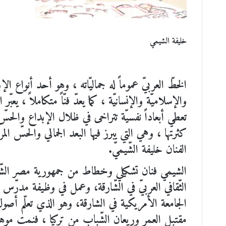
خليفة الشيمي
الخطّ العربيّ عموماً له جماليّاته ، وهو أحد أنواع الإ
والإسلاميّة والإنسانيّة ، كما يعدّ فنّاً متكاملاً ، يعبّ
تعطي أبعاداً نفسيّة تتراخى في ظلال الإبداع والحس
كثرتها ، وهي التي يبرز فيها البعد الجمالي والحسّ الم
الفنان خليفة الشّيميّ.
الشيمي فنان تشكيلي وخطاط من جمهورية مصر الشّقيق
الثّقافي العربيّ في الشّارقة، وعمل في وظيفة مدرّس
الجامعة الأمريكية في الشارقة، وهو الذي تعلّم أصو
مقتبل العمر وريعان الشّباب من تركيا ، فنمت موه