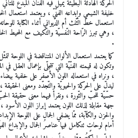
الحركة الهادئة البطيئة يميل فيه الفنّان المبدع للتّأن
خليفة الشيمي وإبداعه الفنّيّ ، ويعتمد استعمال ال
استعمال خطّ الثّلث أم الدّيواني أثناء الكتابة للوحاته ال
، وهي تبرز الرّاحة النّفسيّة والتّكيف مع المحيط ال
.
كما يعتمد استعمال الألوان المتناقضة في اللوحة لتمثّل
وتكون له قيمته الفنّيّة التي تتجلّى بإعمال العقل في ال
، ونراه في استعماله اللون الأصفر على خلفية بيضاء 
ليدلّ على الحركة والحيويّة والتّجدّد ومعنى الحقيقة ،
حسّيّة للحبّ والثّورة ، ونقرأ فيهما معنى حقيقة ا
جهة مقابلة لذلك اللون يعتمد إبراز اللون الأسود ، وه
والحزن والكآبة، ممّا يضفي الجمال على اللوحة الإبداع
أمام لوحاتٍ تتكامل فيها عناصرُ الجمال والإبداعُ الفنّ