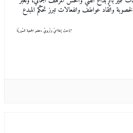
تميّز بالإبداع الفنّيّ والحسّ المرهف الجماليّ، وتعبّر
الخصوبة واتّقاد عواطف وانفعالات تبرز تحكّم المبدع
يّ ،عضو الجمعية السّوريّة