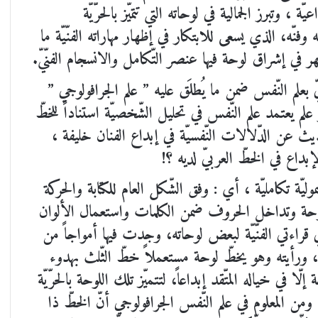
ة ، وتبرز الجمالية في لوحاته التي تتميّز بالحرّيّة
وفنّه، الذي يسعى للابتكار في إظهار مهاراته الفنّيّة ما
ظهر في إشراق لوحة فيها عنصر التّكامل والانسجام الفنّيّ.
ّ بعلم النّفس ضمن ما يُطلَق عليه ” علم الجرافولوجي ”
عتمد علم النّفس في تحليل الشّخصيّة استناداً للخطّ
يث عن الدّلالات النّفسيّة في إبداع الفنان خليفة ،
لإبداع في الخطّ العربيّ لديه ؟!
يّة تكامليّة ، أي : وفق الشّكل العام للكتابة والحركة
وحة وتداخل الحروف ضمن الكلمات واستعمال الألوان
 وفي قراءتي الفنّيّة لبعض لوحاته، وجدت فيها أمواجاً من
يفة، ورأيته وهو يخطّ لوحة مستعملاً خطّ الثّلث بهدوء
ي خياله المتّقد إبداعاً، لتتميّز تلك اللوحة بالحرّيّة
، ومن المعلوم في علم النّفس الجرافولوجي أنّ الخطّ ذا