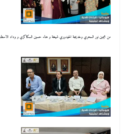
من اليمين نور السحري وخديجة الحيدوري شيخة و هناء حسين السكاكري و وداد الاسطنبول