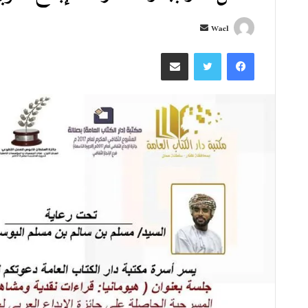
أ
Wael
ر
فيسبوك
تويتر
مشاركة عبر البريد
س
ل
ب
ر
ي
د
ا
إ
ل
ك
ت
ر
و
ن
ي