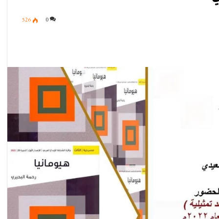
526
0