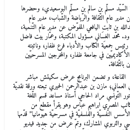
أربعاء 22 يونيو 2022 تحت رعاية السّيّد مسلّم بن سالم بن مسلّم البوسعيدي، وحضرها
مدير عام الثّقافة والرّياضة والشّباب، مدير عام
لله بن ثابت اليافعي المفوّض عن مدير عام التّنمية،
د. محمّد الغسَاني مسؤول المكتبة، وعمّار بيت فاضل
رئيس جمعيَة الكتاب والأدباء فرع ظفار، ونائبته
اديميّين في جامعة ظفار، والمخرجين المسرحيّين
 بالثّقافة.
لأت القاعة، و تضمن البرنامج عرض سكيتش مباشر
 العماني؛ مازن بن عبدالرحمن الحميري تبعته ورقة نقديّة
ور التّونسي مراد الحاجي أستاذ مساعد قسم اللّغة
لكاتب المصري ابراهيم عبّاس وهو يقرأ مقطع من
الأسس النّفسيّة والفلسفيّة في مسرحيّة هيومانيا” قدّمها
نفسي والتربوي المشارك، وتمّ عرض من جديد فيديو