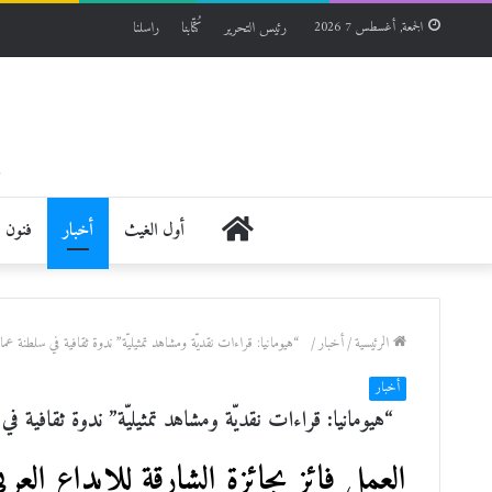
رئيس التحرير
كُتّابنا
راسلنا
الجمعة, أغسطس 7 2026
الرئيسية
أول الغيث
أخبار
فنون
الرئيسية
/
أخبار
/
“هيومانيا: قراءات نقديّة ومشاهد تمثيليّة” ندوة ثقافية في سلطنة
أخبار
“هيومانيا: قراءات نقديّة ومشاهد تمثيليّة” ندوة ثقافية
العمل فائز بجائزة الشارقة للإبداع العرب