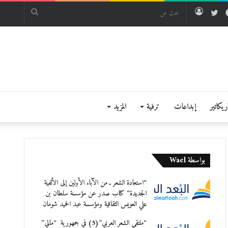
فيسبوك
تويتر
تسجيل
بحث
الدخول
عن
يكاتير
إبداعات
ترفية
المزيد
بواسطة Wael
“استعادة الشعر ـ من الآباء الأولين إلى الألفية
الجديدة” كتاب صدر عن مؤسسة سلطان بن
علي العويس الثقافية ومؤسسة عبد الحميد شومان
“ملتقى الشعر العربي”(5) في جمهورية “مالي”