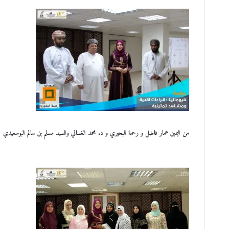
من اليمين عمار فاضل و رحمة البحيري و د. محمد الغساني والسيد مسلم بن سالم البوسعيدي