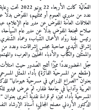
الفعّاليّة كانت ال
عدد من مديري العموم أو ممثّليهم؛ المفوّض بدلًا عن 
العلاقات العامّة المفوّض عن مدير عام الإعلام، عبدا
صلاح شجنعة المفوّض بدلًا عن مدير عام السّياحة، و
رئيس لجنة روّاد الأعمال الشّباب، وعماد الشّنفري 
إشراق النّهدي صاحبة مجلس إشراقات، وعدد من الأك
والممثّلين والكتّاب والأدباء المحلّيّين والعرب، والمهتمّين
سجّل الحضورعددًا مميّزًا أثلج الصّدور حيث امت
(مقطع من المسرحيّة الفائزة) بأداء الممثّل المسرحي
بعنوان “الصّراع الدرامي في مسرحيّة هيومانيا” للدكت
العربيّة وآدابها في جامعة ظفار. ثمّ عرض فيديو ل
المسرحيّة بأداء مميّز، ثم قراءة نقديّة أخرى بعنوان “
الدّكتور الأردني مصلح المجالي؛ أستاذ الإرشاد ال