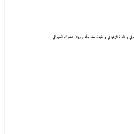
ي و دلندة الزغيدي و مفيدة جاء بالله و روان عصران العجواني