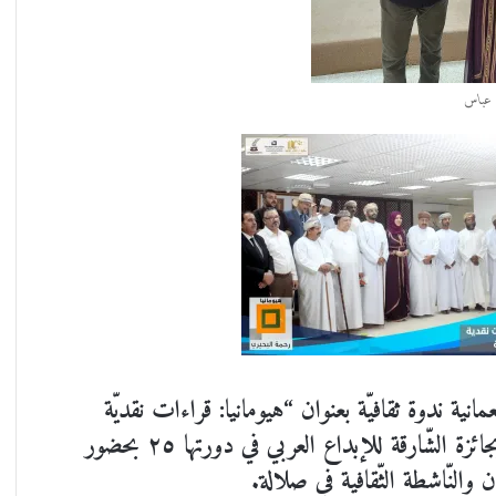
م عباس
ية ندوة ثقافيّة بعنوان “هيومانيا: قراءات نقديّة
ومشاهد تمثيليّة” للكتاب المسرحي “هيومانيا” الفائز بجائزة الشّارقة للإبداع العربي في دورتها ٢٥ بحضور
 والنّاشطة الثّقافية في صلالة.