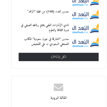
صدور العدد (348) من مجلة “الرافد”
نادي الإمارات العلمي يختتم برنامجه الصيفي في
ندوة الثقافة والعلوم
صدور “الشارقة في عيون سعودية” للكاتب
الصحفي السعودي د. علي القحيص
الكل (2922)
القائمة البريدية