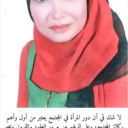
ل
ك
ت
ر
و
ن
ي
ا
لا شك قي أن دور المرأة في المجتمع يعتبر من أول وأهم
ركائز المجتمع، وعلى الرغم من مرور العقود والقرون وتغير