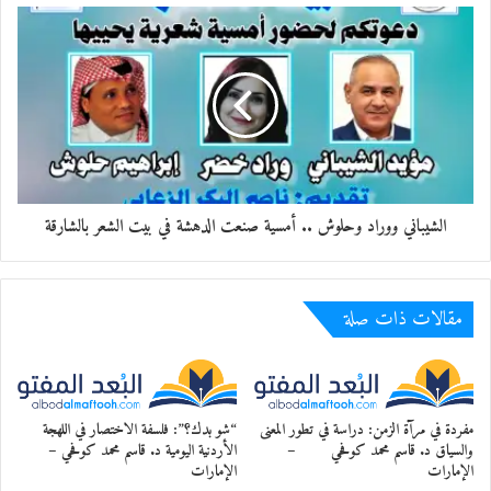
مستعدة بعلمها وعملها، ولا ننسي أن العمل عبادة طالما
أنه مصدر رزق حلال، وأرى أن هذا الأمر لكي يتحقق
لا بد من تكاتف الدولة والمجتمع ووضع قوانين جديدة
تساعد المرأة وتشجع المرأة على العمل، وقبل ذلك توعية
الأفراد بأهمية عمل المرأة.
الشيباني ووراد وحلوش .. أمسية صنعت الدهشة في بيت الشعر بالشارقة
معجب بهذه:
مقالات ذات صلة
مفردة في مرآة الزمن: دراسة في تطور المعنى
“شو بدك؟”: فلسفة الاختصار في اللهجة
والسياق د. قاسم محمد كوفحي –
الأردنية اليومية د. قاسم محمد كوفحي –
الإمارات
الإمارات