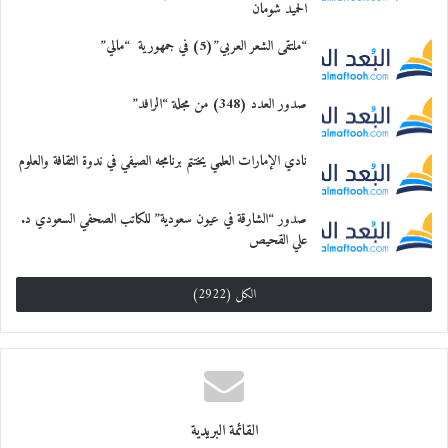
الحميد شومان
“ملتقى الشعر العربي”(5) في جمهورية “مالي”
صدور العدد (348) من مجلة “الرافد”
نادي الإمارات العلمي يختتم برنامجه الصيفي في ندوة الثقافة والعلوم
صدور “الشارقة في عيون سعودية” للكاتب الصحفي السعودي د.
علي القحيص
الكل (2922)
القائمة البريدية