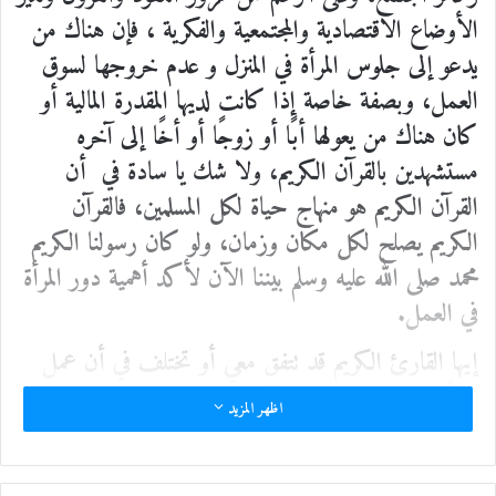
الأوضاع الاقتصادية والمجتمعية والفكرية ، فإن هناك من
يدعو إلى جلوس المرأة في المنزل و عدم خروجها لسوق
العمل، وبصفة خاصة إذا كانت لديها المقدرة المالية أو
كان هناك من يعولها أبًا أو زوجًا أو أخًا إلى آخره
مستشهدين بالقرآن الكريم، ولا شك يا سادة في أن
القرآن الكريم هو منهاج حياة لكل المسلمين، فالقرآن
الكريم يصلح لكل مكان وزمان، ولو كان رسولنا الكريم
محمد صلى الله عليه وسلم بيننا الآن لأكد أهمية دور المرأة
في العمل.
إيها القارئ الكريم قد تتفق معي أو تختلف في أن عمل
المرأة ليس الهدف منه الكسب المادي فقط، بل
اظهر المزيد
الكسب المعنوي أيضا خاصة في ظل التغيرات السريعة
والمتلاحقة، فخروج المرأة للعمل يعتبر من ضروريات