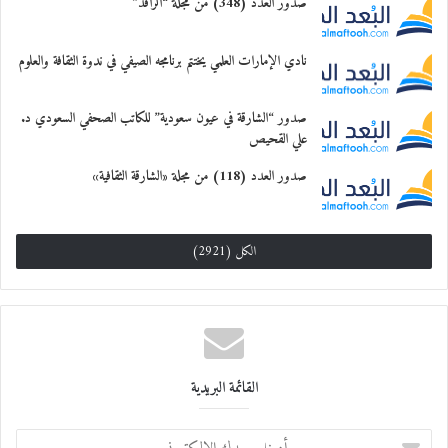
صدور العدد (348) من مجلة “الرافد”
نادي الإمارات العلمي يختتم برنامجه الصيفي في ندوة الثقافة والعلوم
صدور “الشارقة في عيون سعودية” للكاتب الصحفي السعودي د.
علي القحيص
صدور العدد (118) من مجلة «الشارقة الثقافية»
الكل (2921)
القائمة البريدية
أ