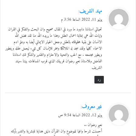
ي
مهند الشريف
:
ق
يوليو 11, 2022 الساعة 3:56 م
و
تحياتي استاذنا داوود ما ورد في المقال صحيح وان البحث والتفكر في القران
ل
وايات الله هي بمثابة اعمال العقل وهذا ما يريده الله منا لقد فضل الله
الانسان على بقية مخلوقاته بالعقل وجعل الخيار الايماني أيضا به وعلم ادم
الاسماء كلها ولقد سجد له الملائكة وسخر للإنسان كل شيء ليعمل عقله ويتطور
ويطور مجتمعه . مع الحب والتحية والاحترام والتقدير والشكر لك استاذنا
الفاضل وللاستاذ نعيم رضوان قريبك الذي قرب المسافات بيننا .مهند
الشريف
رد
ي
غير معروف
:
ق
يوليو 12, 2022 الساعة 9:54 ص
و
نعيم رضوان ..
ل
أحسنت شرحا وافيا للموضوع وان القرآن دليل هداية للبشرية والتدبر بآياته