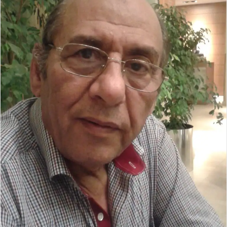
إ
ل
ك
ت
ر
و
ن
ي
ا