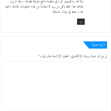
والأخذ بها للوصول الى ارقى معلومة وأنجع طريقة للهداية .. وقد أثريت
بمقالك هذا المجلة وكل من يريد الاستفادة من هذه المملومات الهادفة ..تحية
لك و جعله في ميزان حسناتك
رد
اترك تعليقاً
لن يتم نشر عنوان بريدك الإلكتروني.
الحقول الإلزامية مشار إليها بـ
*
ا
ل
ت
ع
ل
ي
ق