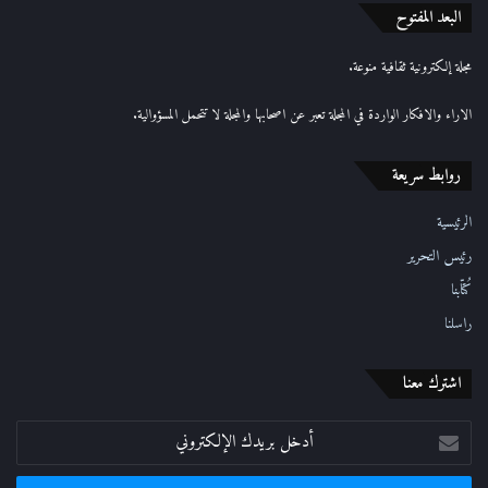
ا
البعد المفتوح
ل
إ
مجلة إلكترونية ثقافية منوعة.
ل
ك
الاراء والافكار الواردة في المجلة تعبر عن اصحابها والمجلة لا تتحمل المسؤوالية.
ت
ر
روابط سريعة
و
ن
ي
الرئيسية
رئيس التحرير
كُتّابنا
راسلنا
اشترك معنا
أدخل
بريدك
الإلكتروني