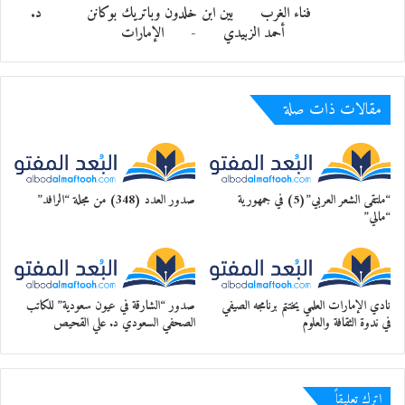
فناء الغرب بين ابن خلدون وباتريك بوكانن د.
أحمد الزبيدي - الإمارات
مقالات ذات صلة
“ملتقى الشعر العربي”(5) في جمهورية
صدور العدد (348) من مجلة “الرافد”
“مالي”
نادي الإمارات العلمي يختتم برنامجه الصيفي
صدور “الشارقة في عيون سعودية” للكاتب
في ندوة الثقافة والعلوم
الصحفي السعودي د. علي القحيص
اترك تعليقاً