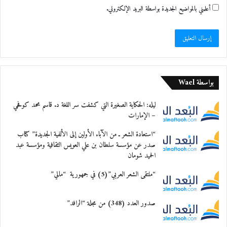
أعلمني بالمواضيع الجديدة بواسطة البريد الإلكتروني.
بواسطة Wael
ليله: الحكاية الصغيرة التي كشفت سر اللغة د. قاسم محمد كوفحي
– الإمارات
“استعادة الشعر ـ من الآباء الأولين إلى الألفية الجديدة” كتاب
صدر عن مؤسسة سلطان بن علي العويس الثقافية ومؤسسة عبد
الحميد شومان
“ملتقى الشعر العربي”(5) في جمهورية “مالي”
صدور العدد (348) من مجلة “الرافد”