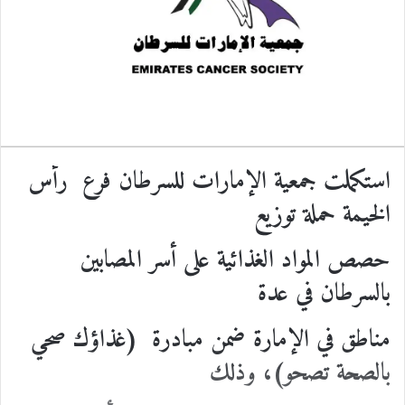
ل
ك
ت
ر
و
ن
ي
ا
استكملت جمعية الإمارات للسرطان فرع رأس
الخيمة حملة توزيع
حصص المواد الغذائية على أسر المصابين
بالسرطان في عدة
مناطق في الإمارة ضمن مبادرة (غذاؤك صحي
بالصحة تصحو)، وذلك