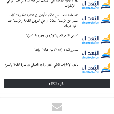
لتكسبها قيمة وجمالية، وهناك مقترح لإنشاء
ليله: الحكاية الصغيرة التي كشفت سر اللغة د. قاسم محمد كوفحي
– الإمارات
مرسم حر للسيدات
“استعادة الشعر ـ من الآباء الأولين إلى الألفية الجديدة” كتاب
لتشجيع وصقل مواهبهن في غمرة انشغالهن بشؤون
صدر عن مؤسسة سلطان بن علي العويس الثقافية ومؤسسة عبد
الحميد شومان
المنزل
“ملتقى الشعر العربي”(5) في جمهورية “مالي”
والتزامات الحياة.
صدور العدد (348) من مجلة “الرافد”
معجب بهذه:
نادي الإمارات العلمي يختتم برنامجه الصيفي في ندوة الثقافة والعلوم
الكل (2923)