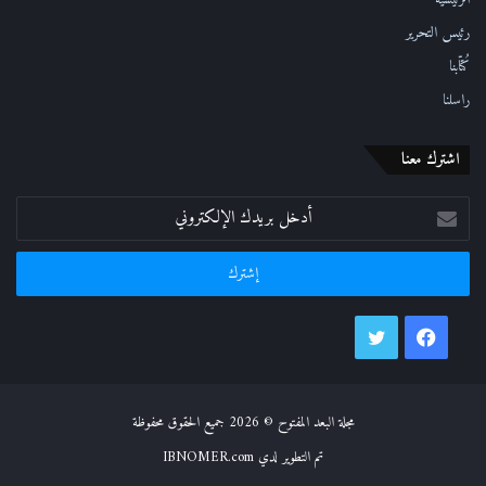
الرئيسية
رئيس التحرير
كُتّابنا
راسلنا
اشترك معنا
أدخل
بريدك
الإلكتروني
فيسبوك
تويتر
مجلة البعد المفتوح © 2026 جميع الحقوق محفوظة
تم التطوير لدي IBNOMER.com