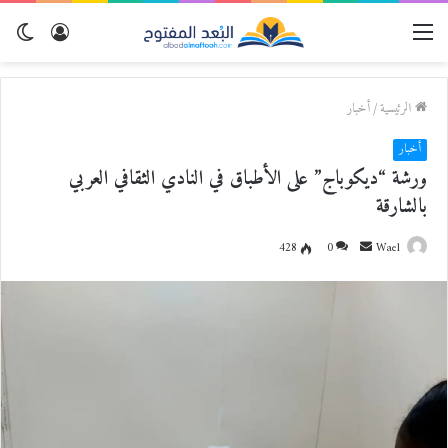
القائمة
تسجيل
الو
الدخول
المظ
الرئيسية
/
أخبار
أخبار
ورشة “ديكوباج” على الأطباق في النادي الثقافي العربي
بالشارقة
Wael
أ
0
428
ر
س
ل
ب
ر
ي
د
ا