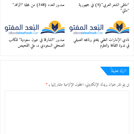
“ملتقى الشعر العربي”(5) في جمهورية
صدور العدد (348) من مجلة “الرافد”
“مالي”
نادي الإمارات العلمي يختتم برنامجه الصيفي
صدور “الشارقة في عيون سعودية” للكاتب
في ندوة الثقافة والعلوم
الصحفي السعودي د. علي القحيص
اترك تعليقاً
لن يتم نشر عنوان بريدك الإلكتروني.
الحقول الإلزامية مشار إليها بـ
*
ا
ل
ت
ضمن سلسلة ورشات “ديكوباج” بإشراف الفنانة
ع
سهام الوزيري كل
ل