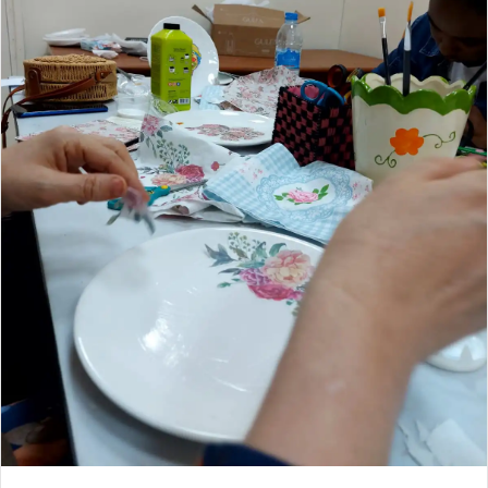
إ
ل
ك
ت
ر
و
ن
ي
ا