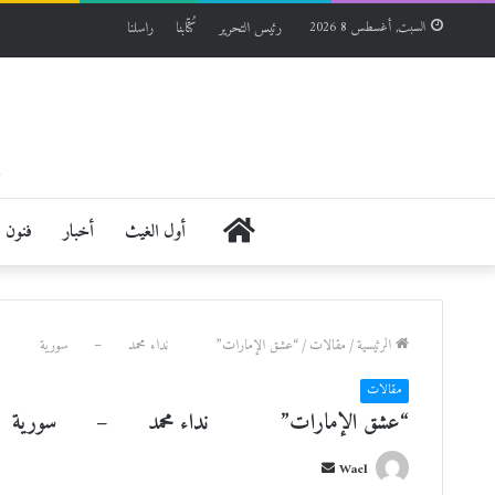
رئيس التحرير
كُتّابنا
راسلنا
السبت, أغسطس 8 2026
الرئيسية
أول الغيث
أخبار
فنون
الرئيسية
/
مقالات
/
“عشق الإمارات” نداء محمد – سورية
مقالات
“عشق الإمارات” نداء محمد – سوري
أ
Wael