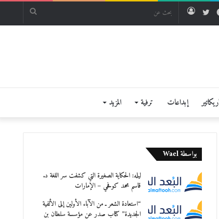
فيسبوك
تويتر
تسجيل
بحث
الدخول
عن
يكاتير
إبداعات
ترفية
المزيد
بواسطة Wael
ليله: الحكاية الصغيرة التي كشفت سر اللغة د.
قاسم محمد كوفحي – الإمارات
“استعادة الشعر ـ من الآباء الأولين إلى الألفية
الجديدة” كتاب صدر عن مؤسسة سلطان بن