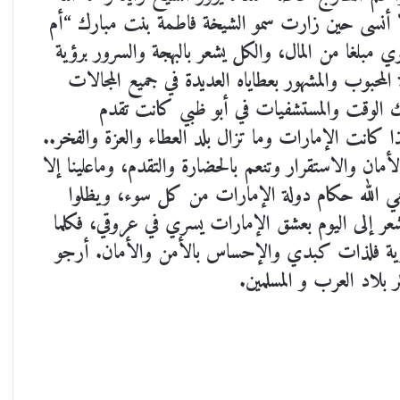
ولا أنسى حين زارت سمو الشيخة فاطمة بنت مبارك “أم
بلغا من المال، والكل يشعر بالبهجة والسرور برؤية
لمحبوب والمشهور بعطاياه العديدة في جميع المجالات
لك الوقت والمستشفيات في أبو ظبي كانت تقدم
 كانت الإمارات وما تزال بلد العطاء والعزة والفخر..
الأمان والاستقرار وتنعم بالحضارة والتقدم، وماعلينا إلا
حمي الله حكام دولة الإمارات من كل سوء، ويظلوا
شعر إلى اليوم بعشق الإمارات يسري في عروقي، فكلما
برؤية فلذات كبدي والإحساس بالأمن والأمان. أرجو
بلاد العرب و المسلمين.