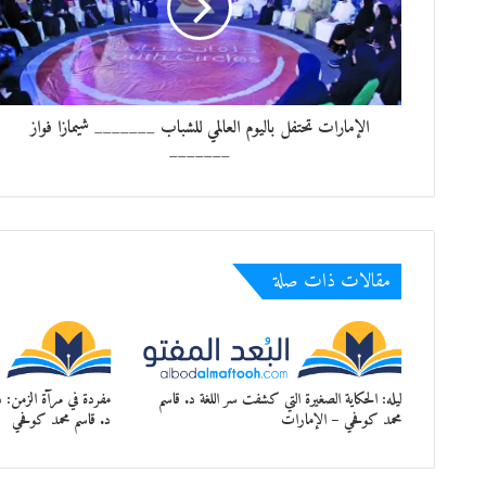
الإمارات تحتفل باليوم العالمي للشباب _______ شيمازا فواز
_______
مقالات ذات صلة
ليله: الحكاية الصغيرة التي كشفت سر اللغة د. قاسم
مفردة في مرآة الزمن: د
محمد كوفحي – الإمارات
د. قاسم محمد كو