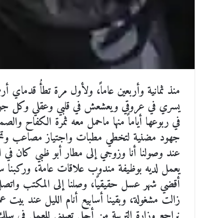
منذ ثمانية وأربعين عاماً، ولأول مرة تطأُ قدماي 
يسري في عروقي ويعشعش في قلبي وعقلي وكل جوا
في ربوعها أياماً منها ماحمل معه ثمرة الكفاح والصم
جهود مضنية لتخطي مطبات واجتياز مصاعب وتحمل
عند وصولنا أنا وزوجي إلى مطار أبو ظبي كان في
يعمل لديه بوظيفة مندوب علاقات عامة، وركبنا 
أقضي شهر عسل حقيقيًا، وصلنا إلى المكتب واتصل
زالت مشغولة، وبقينا أسابيع أنام الليل عند بيت ع
نراجع وزارة التربية من أجل تعييني للعمل في سلك 