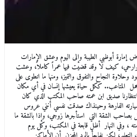
أرض إمارة أبوظبي الطيبة وإلى اليوم وعشق الإمارات
رحي، كيف لا وقد قضيت فيها عمراً كاملاً، وعشت
ود وحلاوة النجاح والتفوق والتميز، ومنها ما انطوى على
 المتاعب.. ككل حياة يعيشها إنسان في أي مكان
 انتظارنا صديق ابن عمته صاحب المكتب الذي كان
سيارته الفارهة وحينذاك صدقت نفسي أنني عروس
 بصاحب الشقة التي استأجرها زوجي، وإذا بالشقة ما
مته ، وفي النهار أظل قابعة في المكتب، وكل يوم
التعليم، لكن نفاجأ بالرد المحزن أن الأماكن