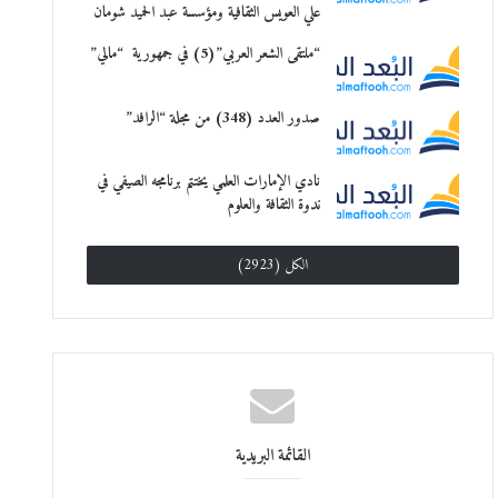
علي العويس الثقافية ومؤسسة عبد الحميد شومان
“ملتقى الشعر العربي”(5) في جمهورية “مالي”
صدور العدد (348) من مجلة “الرافد”
نادي الإمارات العلمي يختتم برنامجه الصيفي في
ندوة الثقافة والعلوم
الكل (2923)
القائمة البريدية