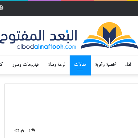
لقاء
شخصية وتجربة
مقالات
لوحة وفنان
فيديوهات وصور
كار
ة
475
1