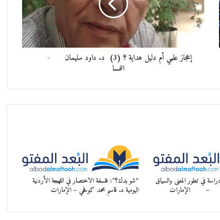
إعجاز علمي أم دليل هداية ؟ (3) د. داود سليمان -
النمسا
راسة في تطور المعنى والسياق
“شو بدك؟”: فلسفة الاختصار في اللهجة الأردنية
فحي – الإمارات
اليومية د. قاسم محمد كوفحي – الإمارات