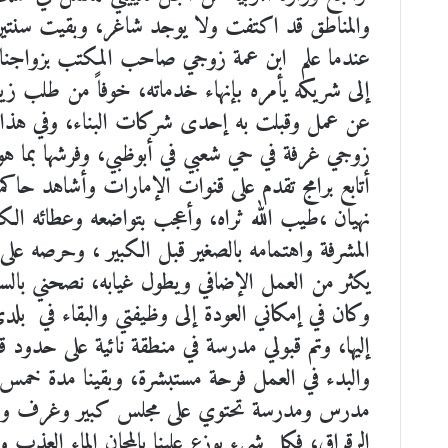
والمناطق قد اكتفت ولا يوجد شاغر، وبقيت سنتين من
عندما علم ابن عمة زوجي صاحب المكتب بزواجنا،
إلى شريكه يأمره بإنهاء خدماته، خوفاً من طلب 
عن عمل وقبلت به إحدى شركات البناء، وفي هذا الع
زوجي غرفة في حي شعبي في أبوظبي، وفرشها بما 
أتابع برامج تقدم على قنوات الإمارات وأشاهد حاكمه
نهيان ،طيب الله ثراه، وأعجب بتواضعه وعطائه الكبي
المشرفة واهتمامه بالصغير قبل الكبير ، وحرصه على
يكثر من العمل الإضافي ويطول غيابه، نصحني بالسفر 
وكان في إمكاني العودة إلى وظيفتي والبقاء في 
إليها، وتم قبولي مدرسة في منطقة نائية على حدود 
والبدء في العمل فرحة مستبشرة، وبقينا مدة خمس سن
مدرس ومدرسة تحتوي على مجلس كبير وغرف واسعة و
الرقراق، فكل شيء يوزع علينا بالمجان الماء العذب و