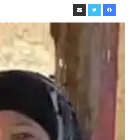
ر
فيسبوك
تويتر
مشاركة عبر البريد
س
ل
ب
ر
ي
د
ا
إ
ل
ك
ت
ر
و
ن
ي
ا