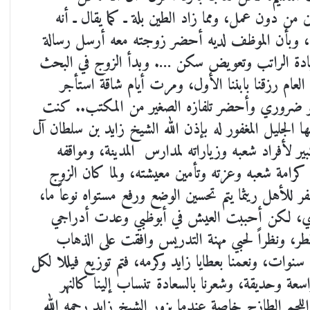
 دون عمل، ومما زاد الطين بلة ـ كما يقال ـ أنه
 وبأن الموظف لديه أحضر زوجته معه أرسل رسالة
زيادة الراتب وتعويض سكن …. وبدأ الزوج في البحث
ام رزقنا بابننا الأول، ومرت أيام شاقة استأجر
هو ضروري وأحضر تلفازه الصغير من المكتب.. كنت
ا الجليل المغفور له بإذن الله الشيخ زايد بن سلطان آل
ر لأفراد شعبه وزياراته لمدارس المدينة، ومواقفه
 كرامة شعبه وعزته وتأمين معيشته، ولما كان الزوج
للأهل ريثما يتم تحسين الوضع ورفع مستواه نوعاً ما،
بلدي، لكن أحببت العيش في أبوظبي وعدت أدراجي
قطر، ونظراً لحبي مهنة التدريس وافقت على الذهاب
وات، ونعمنا بعطايا زايد وكرمه، فتم توزيع فيللا لكل
حديقة، وشعرنا بالسعادة تنساب إلينا كالنهر
اللحم الطازج خاصة عندما يزور الشيخ زايد رحمه الله