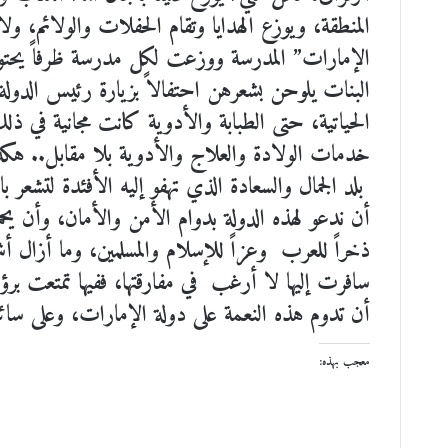
المنطقة، ويوزع الهدايا وتقام الحفلات والولائم، 
الإمارات” المدرسة ووزعت لكل مدرسة ظرفاً يحتوي م
البنات يلوحن بشعرهن احتفالاً بزيارة رئيس الدولة ا
الحياتية، حتى الطبابة والأدوية كانت مجانية في ذ
خدمات الولادة والعلاج والأدوية بلا مقابل.. هكذا
بلد الجمال والسعادة الذي تهفو إليه الأفئدة لتشعر ب
أن ندعو لهذه الدولة بدوام الأمن والأمان، وأن ي
ذخراً للعرب وعزاً للإسلام والمسلمين، وما أزال أ
سافرت إليها لا أرغب في مفارقتها، ففيها تمتعت 
أن تدوم هذه النعمة على دولة الإمارات، وعلى سائر 
معجب بهذه: