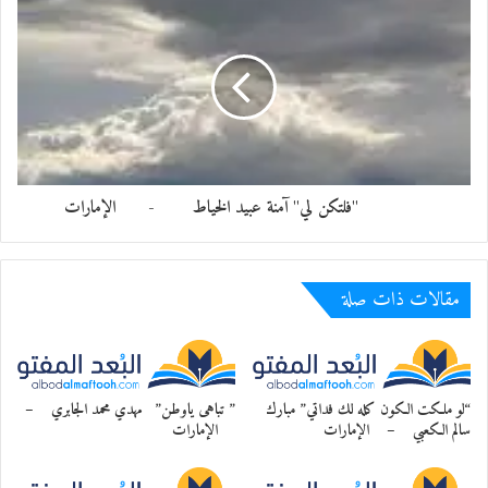
وكيف توقف
عبرة المقهور وسط الحنجره
معجب بهذه:
"فلتكن لي" آمنة عبيد الخياط - الإمارات
مقالات ذات صلة
“لو ملكت الكون كله لك فداتي” مبارك
” تباهى ياوطن” مهدي محمد الجابري –
سالم الكعبي – الإمارات
الإمارات