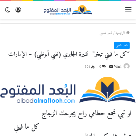
القائمة
تسجيل
الو
الدخول
المظ
الرئيسية
/
شعر شعبي
شعر شعبي
“كل ما فيني تبعثر” نشيرة الجابري (ظبي أبوظبي) – الإمارات
Wael
أ
0
306
ر
س
ل
ب
ر
ي
لو تبي تجمع حطامي راح يجرحك الزجاج
د
كل ما فيني
ا
إ