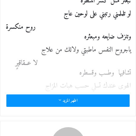
تبعثر مثل كسر المنظره
ل
لو تلملمني رتبني على لوحين عاج
ك
ت
روح منكسرة
ر
و
وتنزف ضايعه ومبعثره
ن
ياجروح النفس ماطبتي ولالك من علاج
ي
ا
لا عــقاقيرٍ
تشافيها وطــب وقسطره
الهوى عندك تسلي حسب هبات المزاج
يامشاعرك
اظهر المزيد
الدفينة وينه اللي تظهره
أنا ضلع اعــوج ولكن مستقيمٍ باعوجاج
آه ياكسر