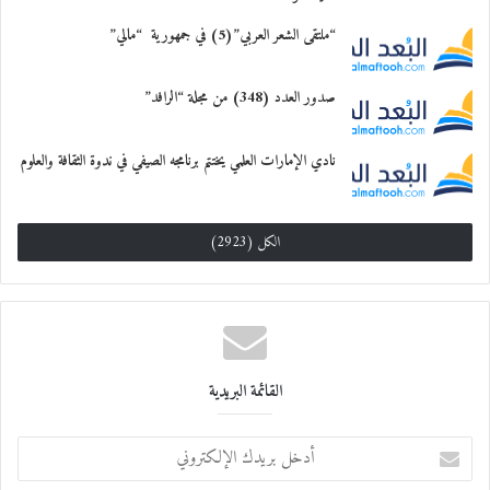
“ملتقى الشعر العربي”(5) في جمهورية “مالي”
صدور العدد (348) من مجلة “الرافد”
نادي الإمارات العلمي يختتم برنامجه الصيفي في ندوة الثقافة والعلوم
الكل (2923)
القائمة البريدية
أ
د