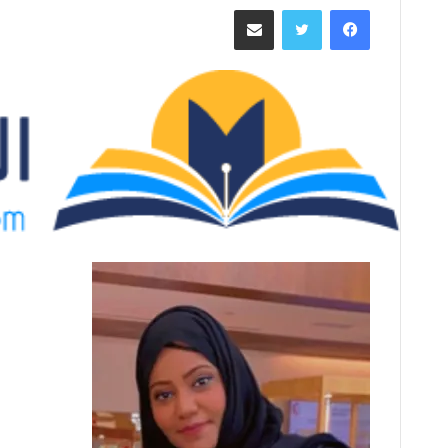
فيسبوك
تويتر
مشاركة عبر البريد
س
ل
ب
ر
ي
د
ا
إ
ل
ك
ت
ر
و
ن
ي
ا