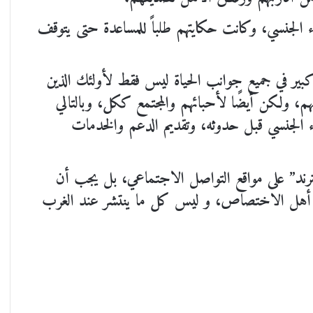
ء الجنسي، وكانت حكايتهم طلباً للمساعدة حتى يتوقف
 كبير في جميع جوانب الحياة ليس فقط لأولئك الذين
م، ولكن أيضًا لأحبائهم والمجتمع ككل، وبالتالي
داء الجنسي قبل حدوثه، وتقديم الدعم والخدمات
رند” على مواقع التواصل الاجتماعي، بل يجب أن
ند أهل الاختصاص، و ليس كل ما ينتشر عند الغرب