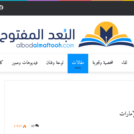
لقاء
شخصية وتجربة
مقالات
لوحة وفنان
فيديوهات وصور
كار
مارات
1٬015
40