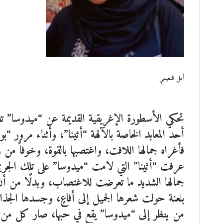
أمل النعيمي
تحكي الأسطورة الإغريقية القديمة عن “ميدوسا” تلك
أحد المعابد الخاصة بالآلهة “أثينا”، وأثناء مرور “ب
فأغراه جمالها اللافت، واغتصبها بالقوة، وخوفاً م
عرفت “أثينا” التي لامت “ميدوسا” على تلك الجري
جمالها الشديد ما تعرضت للاغتصاب، وبدلًا من أ
بلعنة حولت شعرها الجميل إلى أفاعٍ، وجسدها الج
من ينظر إلى “ميدوسا” يقع في حبها، صار كل من ينظ