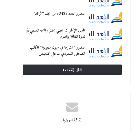
صدور العدد (348) من مجلة “الرافد”
نادي الإمارات العلمي يختتم برنامجه الصيفي في
ندوة الثقافة والعلوم
صدور “الشارقة في عيون سعودية” للكاتب
الصحفي السعودي د. علي القحيص
الكل (2922)
القائمة البريدية