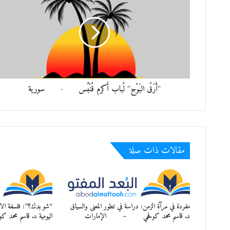
"أَرَقُ البَوْحِ" لُباب أَكرم قُنْبُس - سورية
مقالات ذات صلة
مفردة في مرآة الزمن: دراسة في تطور المعنى والسياق
“شو بدك؟”: فلسفة الاخ
د. قاسم محمد كوفحي – الإمارات
اليومية د. قاسم محمد ك