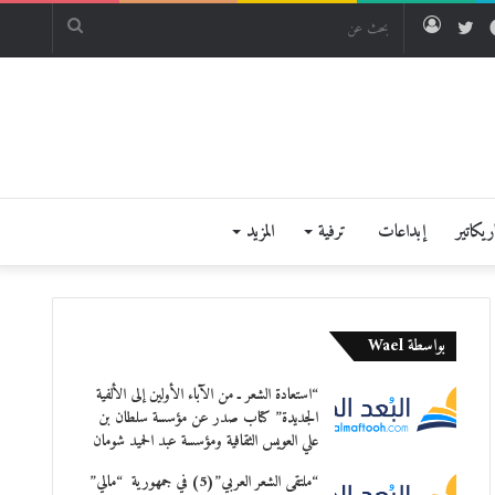
فيسبوك
تويتر
تسجيل
بحث
الدخول
عن
يكاتير
إبداعات
ترفية
المزيد
بواسطة Wael
“استعادة الشعر ـ من الآباء الأولين إلى الألفية
الجديدة” كتاب صدر عن مؤسسة سلطان بن
علي العويس الثقافية ومؤسسة عبد الحميد شومان
“ملتقى الشعر العربي”(5) في جمهورية “مالي”