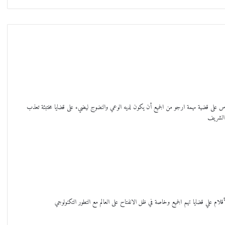
ناس على قضية مهمة ارجو من الجميع أن يكون لديه الوعي والنضوج ليضيء على قضايا مختبئة تعذب
 الشريف
ام علي قضايا تهم الجميع وخاصة في ظل الانفتاح على العالم مع التطور التكنولوجي