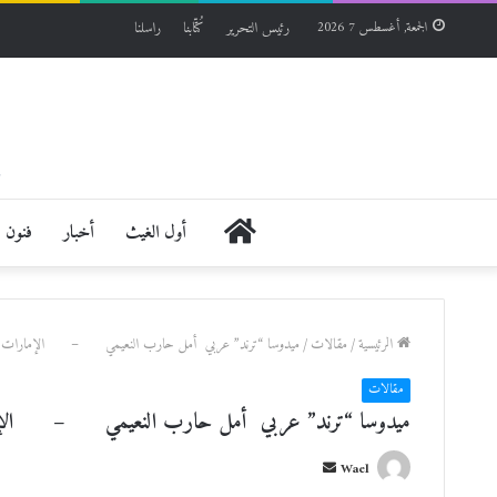
رئيس التحرير
كُتّابنا
راسلنا
الجمعة, أغسطس 7 2026
الرئيسية
أول الغيث
أخبار
فنون
الرئيسية
/
مقالات
/
ميدوسا “ترند” عربي أمل حارب النعيمي – الإمارات
مقالات
ميدوسا “ترند” عربي أمل حارب النعيمي – الإ
أ
Wael
ر