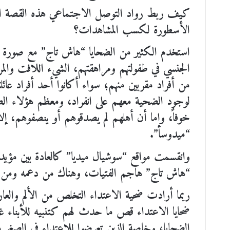
كيف ربط رواد التوصل الاجتماعي هذه القصة الخر
الأسطورة لكسب المشاهدات؟
استخدم الكثير من الضحايا “هاش تاج” مع صورة “م
الجنسي في طفولتهم ومراهقتهم، الشيء اللافت والم
من أفراد مقربين منهم؛ سواء أكانوا أحد أفراد عائل
لوجود الضحية معهم على انفراد، ومعظم هؤلاء الضح
خوفاً، وإما أن أهلهم لم يصدقوهم أو ينصفوهم، إلا
“ميدوسا”.
وانقسمت مواقع “سوشيال ميديا” كالعادة بين مؤ
“هاش تاج” هاجم الفتيات، وهناك من دعمه ومن س
ربما أرادت ضحية الاعتداء التخلص من الألم والعا
ضحايا الاعتداء قص ما حدث لهم كتنبيه للأبناء غير
الضحايا، وخاصة الذين تعرضوا للاعتداء في الصغ