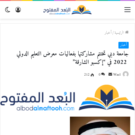
القائمة
تسجيل
الو
الدخول
المظ
الرئيسية
/
أخبار
أخبار
جامعة دبي تختتم مشاركتها بفعاليات معرض التعليم الدولي
2022 في “إكسبو الشارقة”
Wael
أ
0
212
ر
س
ل
ب
ر
ي
د
ا