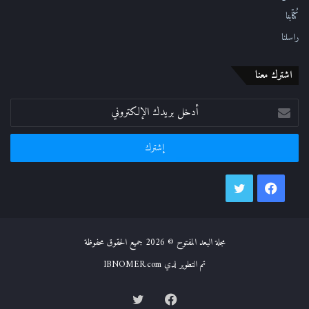
كُتّابنا
راسلنا
اشترك معنا
أدخل
بريدك
الإلكتروني
فيسبوك
تويتر
مجلة البعد المفتوح © 2026 جميع الحقوق محفوظة
تم التطوير لدي IBNOMER.com
فيسبوك
تويتر