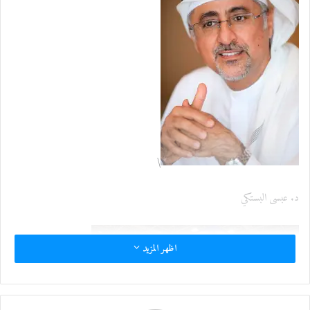
إ
ل
ك
ت
ر
و
ن
ي
ا
\
د. عبسى البستكي
اظهر المزيد