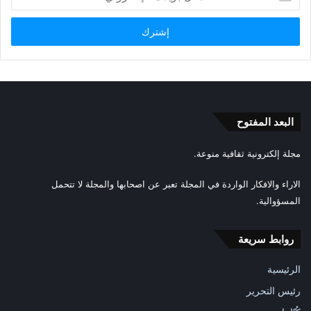
د
خ
ل
ب
ر
ي
د
ك
ا
البعد المفتوح
ل
إ
مجلة إلكترونية ثقافية منوعة.
ل
ك
الاراء والافكار الواردة في المجلة تعبر عن اصحابها والمجلة لا تتحمل
ت
المسؤوالية.
ر
و
ن
روابط سريعة
ي
الرئيسية
رئيس التحرير