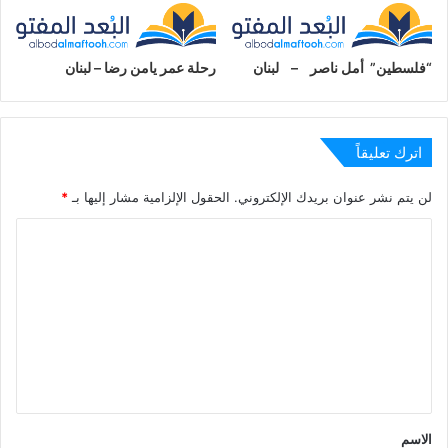
وقال جرح
صويحبك قلة أدب!
“فلسطين” أمل ناصر – لبنان
رحلة عمر يامن رضا – لبنان
معجب بهذه:
اترك تعليقاً
لن يتم نشر عنوان بريدك الإلكتروني.
الحقول الإلزامية مشار إليها بـ
*
ا
ل
ت
ع
ل
ي
ق
الاسم
*