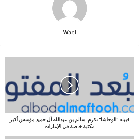
كلما يلقاك .. في ودك يذوب
يهتويك وداخله
Wael
جمر ولهب
صاحبي لو جيت له كلك عيوب
من غلاتك صار
لك عين وهدب
يعشقك وان قلت له اعقل وتوب
لامني باسمك
قبيلة "الوحاشا" تكرم سالم بن عبدالله آل حميد مؤسس أكبر
وعوّد لك وحب!
مكتبة خاصة في الإمارات
وان عذلته فيك من كثر الذنوب