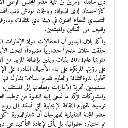
دبي سابقًا، ومرين بن ثنية عضو المجلس الوطني ا
كازاخستان لدى الدولة، وباقجان موتاش نائب القن
التنفيذي لقطاع الفنون في هيئة دبي للثقافة، ود.رف
ولفيف من الفنانين والمهتمين.
وأكد بلال البدور أن احتفالات دولة الإمارات العرب
حققت خلاله منجزاً حضاريًا مشهوداً، فتحت الأبوا
مئويتها عام2071 بثبات ويقين بإضافة ال
على رؤيتها المرتكزة على بناء الأجيال القادرة على ا
تحاول ندوةالثقافة والعلوم تقديم مساهمة يشارك فيها
مستلهمين تجربة الإمارات وتطلعاتها إلى المستقبل،
والمشاركات تؤكد ما تسعى إليه الندوة من توطيد الع
ترسيخًا لمفهوم الثقافة الإيجابية التي تستند إلى ر
عضو اللجنة التنفيذية للمهرجان أن شعارالدورة “ك
تم اختياره عشوائيا، بل يأتي لإعادة التأكيد على د