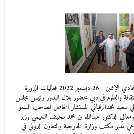
افتتح معالي صقرغباش رئيس المجلس الوطني الاتحادي الإثنين 26 ديسمبر 2022 فعاليات الدورة
الثقافة والعلوم في دبي بحضور بلال البدور رئيس مجلس
ي سعيد محمدالرقباني المستشار الخاص لصاحب السمو
عالي الدكتور عبدالله بن محمد بلحيف النعيمي وزير
طيوعي مدير مكتب وزارة الخارجية والتعاون الدولي في