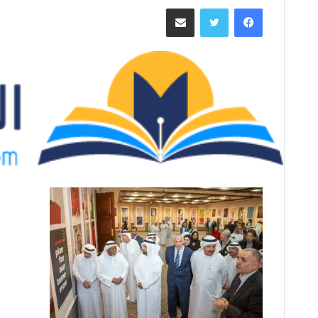
ر
فيسبوك
تويتر
مشاركة عبر البريد
س
ل
ب
ر
ي
د
ا
إ
ل
ك
ت
ر
و
ن
ي
ا