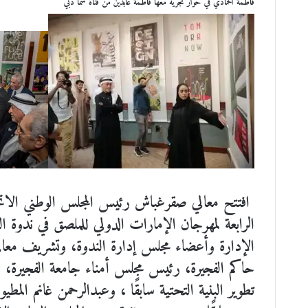
فاطمة الحمادي في حوار تجريه معها فاطمة عابدين من قناة سما دبي
الرابعة لمهرجان الإمارات الدولي للملصق في ندوة 
الإدارة وأعضاء مجلس إدارة الندوة، وتشريف معال
حاكم الفجيرة، رئيس مجلس أمناء جامعة الفجيرة، وم
تطوير البنية التحتية سابقًا ، وعبدالرحمن غانم الم