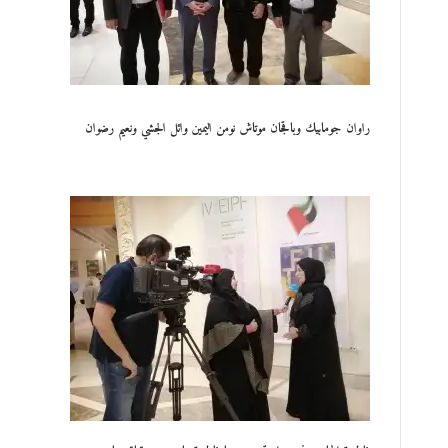
راوان جومابيك وباقجان موتاش نومن اليمين وائل الجشي ونعيم رضوان