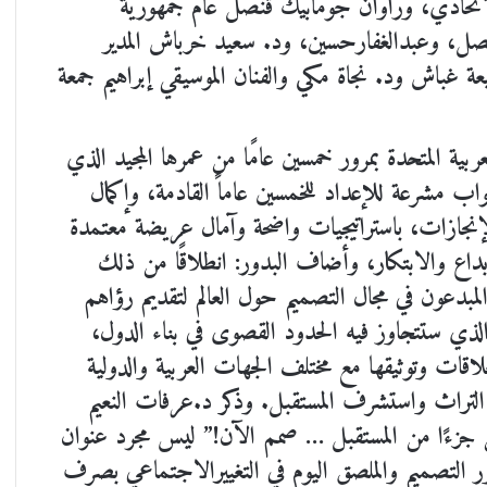
لاتحادي، وراوان جومابيك قنصل عام جمهورية
صل، وعبدالغفارحسين، ود. سعيد خرباش المدير
يعة غباش ود. نجاة مكي والفنان الموسيقي إبراهيم جمعة
ية المتحدة بمرور خمسين عامًا من عمرها المجيد الذي
ب مشرعة للإعداد للخمسين عاماً القادمة، وإكمال
مزيد من الإنجازات، باستراتيجيات واضحة وآمال عريضة معتمدة
لإبداع والابتكار، وأضاف البدور: انطلاقًا من ذلك
 المبدعون في مجال التصميم حول العالم لتقديم رؤاهم
 الذي ستتجاوز فيه الحدود القصوى في بناء الدول،
لاقات وتوثيقها مع مختلف الجهات العربية والدولية
وح التراث واستشرف المستقبل. وذكر د.عرفات النعيم
ن جزءًا من المستقبل … صمم الآن!” ليس مجرد عنوان
ور التصميم والملصق اليوم في التغييرالاجتماعي بصرف