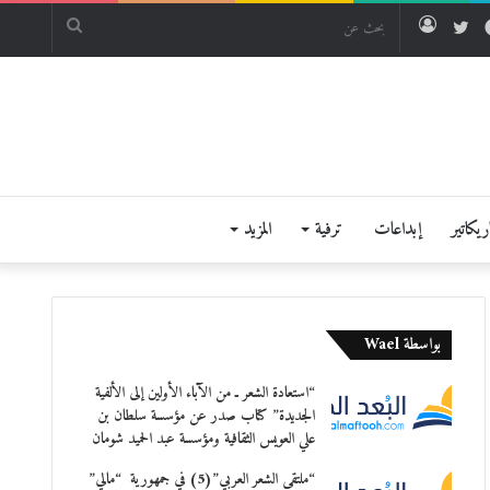
فيسبوك
تويتر
تسجيل
بحث
الدخول
عن
يكاتير
إبداعات
ترفية
المزيد
بواسطة Wael
“استعادة الشعر ـ من الآباء الأولين إلى الألفية
الجديدة” كتاب صدر عن مؤسسة سلطان بن
علي العويس الثقافية ومؤسسة عبد الحميد شومان
“ملتقى الشعر العربي”(5) في جمهورية “مالي”