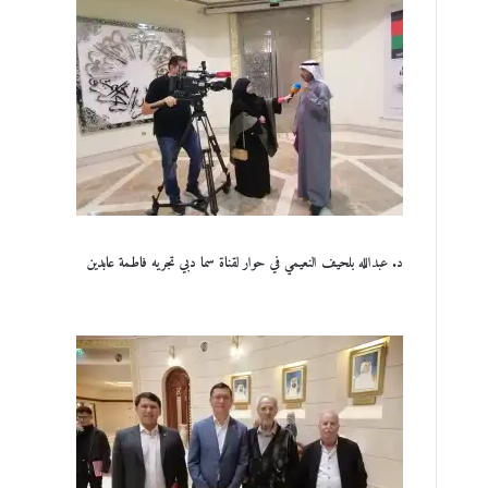
د. عبدالله بلحيف النعيمي في حوار لقناة سما دبي تجريه فاطمة عابدين