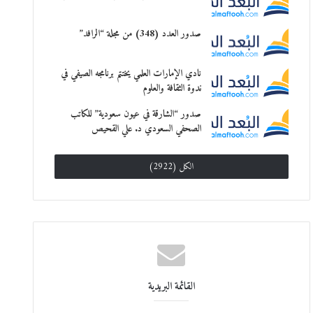
صدور العدد (348) من مجلة “الرافد”
نادي الإمارات العلمي يختتم برنامجه الصيفي في
ندوة الثقافة والعلوم
صدور “الشارقة في عيون سعودية” للكاتب
الصحفي السعودي د. علي القحيص
الكل (2922)
القائمة البريدية