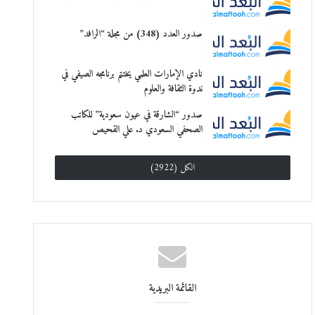
صدور العدد (348) من مجلة “الرافد”
نادي الإمارات العلمي يختتم برنامجه الصيفي في
ندوة الثقافة والعلوم
صدور “الشارقة في عيون سعودية” للكاتب
الصحفي السعودي د. علي القحيص
الكل (2922)
القائمة البريدية