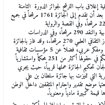
ة إغلاق باب الترشح لجوائز الدورة
الثامنة
1761
مرشحاً في جميع
2
مرشحاً، وفي القصة والرواية
بية والنقد
290
مرشحاً، وفي الدراسات
ز الثقافي العلمي
270
مرشحاً.، وقد فاز بالجائزة
خلال الدورات السابقة 101 أديب وكاتب ومفكر عربي، فضلاً عن 5 مؤسسات ثقافية
مرموقة ساهمت في نشر الثقافة والمعرفة، وحكّم في حقولها أكثر من 251 محكماً واستشارياً
ان تحكيم الجائزة عملها قريباً، حيث يجري
ية التي تميزت بها جائزة سلطان بن علي
عتها موضع تقدير واحترام المثقفين داخل الوطن
يمة كبيرة مادياً ومعنوياً.