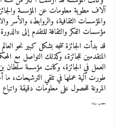
وكانت المؤسسة قد أرسلت أكثر من ستة آل
آلاف مطوية معلومات عن المؤسسة والجائزة
والمؤسسات الثقافية، والروابط، والأسر وال
مؤسسات الفكر والثقافة للتقدم إلى «الدورة الثامنة عش
قد بدأت الجائزة تتجه بشكل كبير نحو العالم 
المتقدمين للجائزة، وكذلك التواصل مع المح
العمل في الجائزة، وكانت مؤسسة سلطان بن 
طورت آلية عملها في تلقي الترشيحات، ما أعط
المرونة للحصول على معلومات دقيقة واتباع 
معجب بهذه: