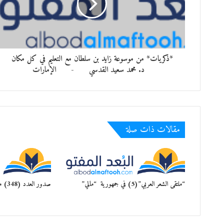
*ذكريات* من موسوعة زايد بن سلطان مع التعليم في كل مكان
د. محمد سعيد القدسي - الإمارات
مقالات ذات صلة
“ملتقى الشعر العربي”(5) في جمهورية “مالي”
صدور العدد (348) من مجلة “الرافد”