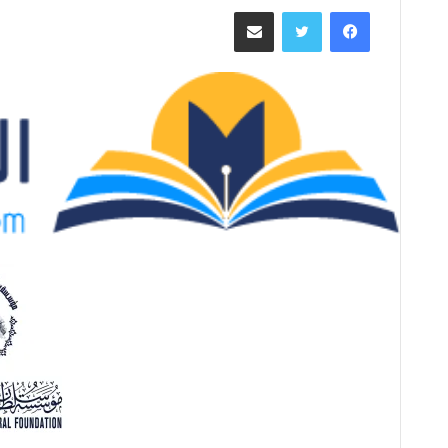
ر
فيسبوك
تويتر
مشاركة عبر البريد
س
ل
ب
ر
ي
د
ا
إ
ل
ك
ت
ر
و
ن
ي
ا