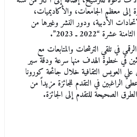
اف دعوة للترشيح، إضافة إلى أكثر من ستة
 إلى معظم الجامعات، والأكاديميات،
اتحادات الأدبية، ودور النشر وغيرها من
رة “2022 ـ 2023”.
الرقمي في تلقي الترشحات والمتابعات مع
كمين في خطوة الهدف منها سرعة ودقة سير
علي العويس الثقافية خلال جائحة كورونا
ى الراغبين في التقدم للجائزة مزيداً من
الطرق الصحيحة للتقدم إلى الجائزة.