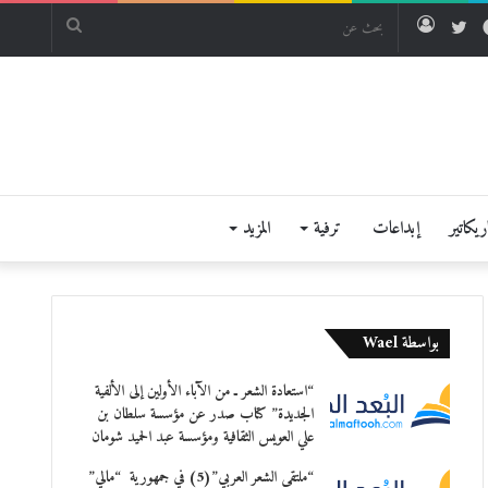
فيسبوك
تويتر
تسجيل
بحث
الدخول
عن
يكاتير
إبداعات
ترفية
المزيد
بواسطة Wael
“استعادة الشعر ـ من الآباء الأولين إلى الألفية
الجديدة” كتاب صدر عن مؤسسة سلطان بن
علي العويس الثقافية ومؤسسة عبد الحميد شومان
“ملتقى الشعر العربي”(5) في جمهورية “مالي”