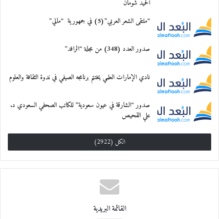
بالوطن وبالتأمل في الذات والحياة، واستهل
الحميد شومان
الإنشاد في الأمسية الشاعر معين الكلدي وهو
“ملتقى الشعر العربي”(5) في جمهورية “مالي”
طبيب يمني في قطر مسقط رأسه، ومن قصائده
صدور العدد (348) من مجلة “الرافد”
“كأنّهُ هو” يقول فيها:
نادي الإمارات العلمي يختتم برنامجه الصيفي في ندوة الثقافة والعلوم
نَزرٌ من الحُبِّ
جِنيٌّ يَمرُّ هُنا
صدور “الشارقة في عيون سعودية” للكاتب الصحفي السعودي د.
علي القحيص
سُتون جُرحاً
الكل (2922)
وأشلاءٌ بدت وطنا
.
.
القائمة البريدية