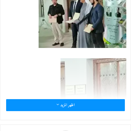
إ
ل
ك
ت
ر
و
ن
ي
ا
اظهر المزيد