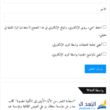
ق
الاسم
*
نظم “بيت الشعر” في الشارقة الثلاثاء 31 يناير
احفظ اسمي، بريدي الإلكتروني، والموقع الإلكتروني في هذا المتصفح لاستخدامها المرة المقبلة في
2023 أمسية شعرية مزجت قصائدها بين قوة
تعليقي.
السبك والجمالية في صورها وأبعاد معانيها. قدم
أعلمني بمتابعة التعليقات بواسطة البريد الإلكتروني.
للأمسية الأستاذ وائل عيسى ممهدًا لكل من
أعلمني بالمواضيع الجديدة بواسطة البريد الإلكتروني.
شاعري الأمسية بتقديم لائق، وتصدر الحضور
الشاعر محمد عبدالله البريكي الذي كرّم الشاعرين
ومقدمهما في ختام الأمسية.
بواسطة Wael
اتسمت قصائد الشاعرين د. محمد سعيد العتيق
من سورية ود. معين الكلدي بالارتباط الروحي
“استعادة الشعر ـ من الآباء الأولين إلى الألفية الجديدة” كتاب
صدر عن مؤسسة سلطان بن علي العويس الثقافية ومؤسسة عبد