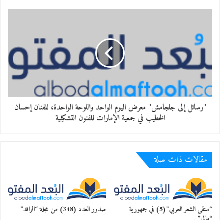
"رسائل إلى جلجامش" معرض اليوم الواحد واللوحة الواحدة، للفنان إحسان
الخطيب في جمعية الإمارات للفنون التشكيلية
مقالات ذات صلة
“ملتقى الشعر العربي”(5) في جمهورية
صدور العدد (348) من مجلة “الرافد”
“مالي”