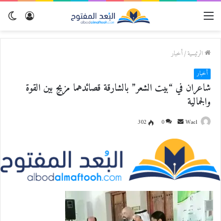
القائمة
تسجيل
الو
الدخول
المظ
الرئيسية
/
أخبار
أخبار
شاعران في “بيت الشعر” بالشارقة قصائدهما مزيج بين القوة
والجمالية
Wael
أ
0
302
ر
س
ل
ب
ر
ي
د
ا