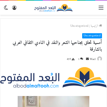
القائمة
تسجيل
الو
الدخول
المظ
الرئيسية
/
Uncategorized
Uncategorized
أمسية تحلق بجناحيها الشعر والنقد في النادي الثقافي العربي
بالشارقة
Wael
أ
1
459
ر
س
ل
ب
ر
ي
د
ا