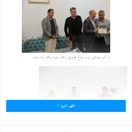
إ
ل
ك
ت
ر
و
ن
ي
د. عمر عبدالعزيز ود. صالح هويدي وعماد جبار ومحمد لبابا حامد
ا
اظهر المزيد