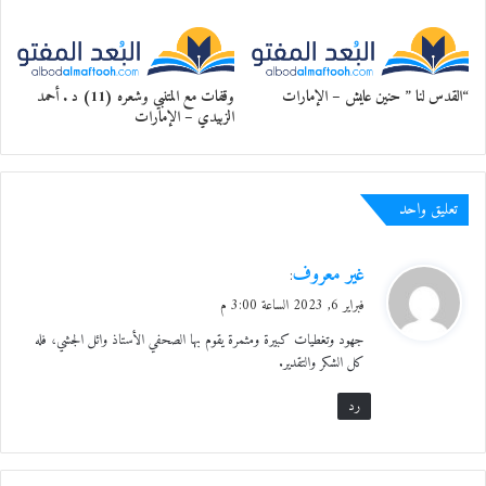
“القدس لنا ” حنين عايش – الإمارات
وقفات مع المتنبي وشعره (11) د . أحمد
الزبيدي – الإمارات
تعليق واحد
ي
غير معروف
:
ق
فبراير 6, 2023 الساعة 3:00 م
و
جهود وتغطيات كبيرة ومثمرة يقوم بها الصحفي الأستاذ وائل الجشي، فله
ل
كل الشكر والتقدير.
رد