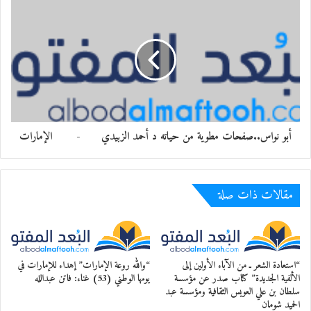
أبو نواس..صفحات مطوية من حياته د أحمد الزبيدي - الإمارات
مقالات ذات صلة
“استعادة الشعر ـ من الآباء الأولين إلى
“والله روعة الإمارات” إهداء للإمارات في
الألفية الجديدة” كتاب صدر عن مؤسسة
يومها الوطني (53) غناء: فاتن عبدالله
سلطان بن علي العويس الثقافية ومؤسسة عبد
الحميد شومان