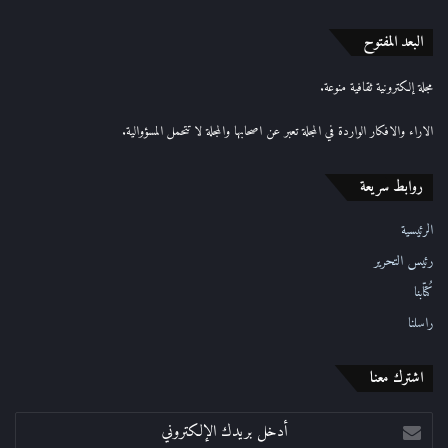
ك
ا
البعد المفتوح
ل
إ
مجلة إلكترونية ثقافية منوعة.
ل
ك
الاراء والافكار الواردة في المجلة تعبر عن اصحابها والمجلة لا تتحمل المسؤوالية.
ت
ر
روابط سريعة
و
ن
ي
الرئيسية
رئيس التحرير
كُتّابنا
راسلنا
اشترك معنا
أدخل
بريدك