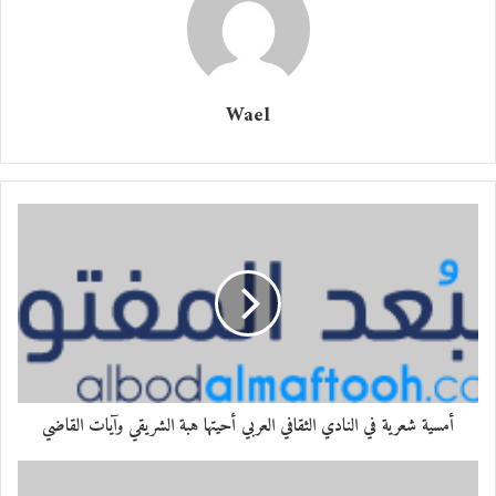
لن تذبُل وتختفي من الوجود
لا أحد سواك في القلب يسود
Wael
ما أقسى قَلَبَك من بين القلوب
بين الَالمِ والفِراقِ هناك أملٌ بعد جليد الغياب
رغم أن فٍراقكَ مرٌ علقم ستظل أنت الحبيب
فسهمك أصابني من بعيد
ربما اراك عن قريب
وأخبرك عن غيابي البعيد
أمسية شعرية في النادي الثقافي العربي أحيتها هبة الشريقي وآيات القاضي
أنت القاهر الصامت