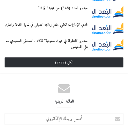
صدور العدد (348) من مجلة “الرافد”
نادي الإمارات العلمي يختتم برنامجه الصيفي في ندوة الثقافة والعلوم
صدور “الشارقة في عيون سعودية” للكاتب الصحفي السعودي د.
علي القحيص
الكل (2922)
القائمة البريدية
أ
د