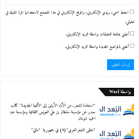
بلد البحار والسهول والهضاب
احفظ اسمي، بريدي الإلكتروني، والموقع الإلكتروني في هذا المتصفح لاستخدامها المرة المقبلة في
إنه المغرب الحبيب يا سادة
تعليقي.
فمن الإمارات أهديه أرقى الزهور وعبقَ الأنفاس
أعلمني بمتابعة التعليقات بواسطة البريد الإلكتروني.
أعلمني بالمواضيع الجديدة بواسطة البريد الإلكتروني.
معجب بهذه:
بواسطة Wael
“استعادة الشعر ـ من الآباء الأولين إلى الألفية الجديدة” كتاب
صدر عن مؤسسة سلطان بن علي العويس الثقافية ومؤسسة عبد
الحميد شومان
“ملتقى الشعر العربي”(5) في جمهورية “مالي”