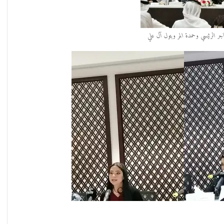
جر الرئيسي وحمدة المر وبتول آل علي