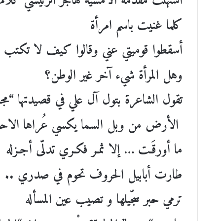
استهلت مقدمة الأمسية هاجر الرئيسي كلامها 
كلما غنيت باسم امرأة
أسقطوا قوميتي عني وقالوا كيف لا تكتب ش
وهل المرأة شيء آخر غير الوطن؟
تقول الشاعرة بتول آل علي في قصيدتها “مج
الأرض من وبل السما يكسي عُراها الاحت
ما أورقَـت … إلا ثمـر فكـري تدلّى أجـزله
طارت أبابيل الحروف تحوم في صدري .. ك
ترمي حبر سجّيلها و تصيب عين المسأله