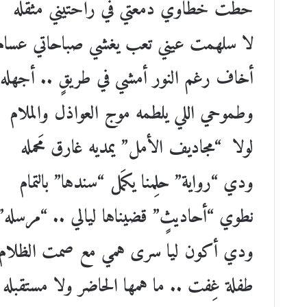
حطّت خطاوي دمعتي في راحتيني مثقله
لا سلهمت عيني تعب يغشي صباحاتي عسام
أخاف رغم النور أمشي في طريقٍ .. أجهله
وطموحي اللي يلطمه موج العواذل والملام
لولا “مجاديف الأمل” يمديه غارق مَحمله
ودي “رواية” حلِمنا يكمَل “سندها” بالتمام
نطوي “أحاديثٍ” قضيناها ليالي .. “مرسله”
ودي أكون ليا سرى همي مع صمت الظلام
طفلة غِفت .. ما همها الحاضر ولا مستقبله