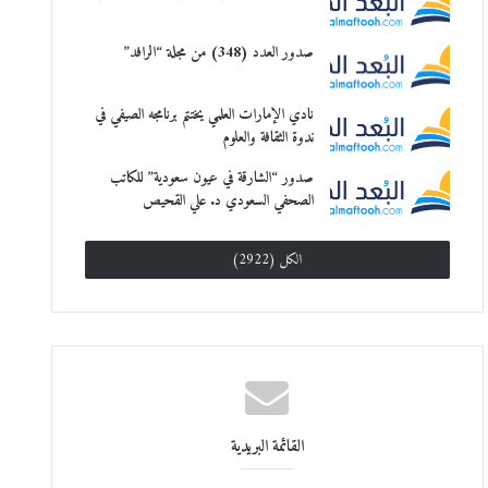
صدور العدد (348) من مجلة “الرافد”
نادي الإمارات العلمي يختتم برنامجه الصيفي في
ندوة الثقافة والعلوم
صدور “الشارقة في عيون سعودية” للكاتب
الصحفي السعودي د. علي القحيص
الكل (2922)
القائمة البريدية