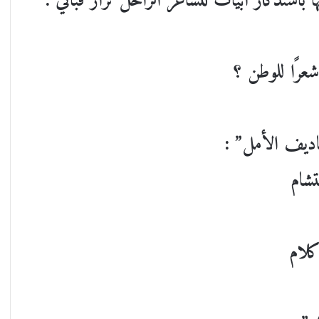
باستذكار أبيات للشاعر الراحل نزار قباني :
عرًا للوطن ؟
اديف الأمل” :
شام
لام