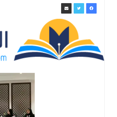
ر
فيسبوك
تويتر
مشاركة عبر البريد
س
ل
ب
ر
ي
د
ا
إ
ل
ك
ت
ر
و
ن
ي
ا