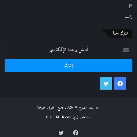
كُتّابنا
راسلنا
اشترك معنا
أدخل
بريدك
الإلكتروني
فيسبوك
تويتر
مجلة البعد المفتوح © 2026 جميع الحقوق محفوظة
تم التطوير لدي IBNOMER.com
فيسبوك
تويتر