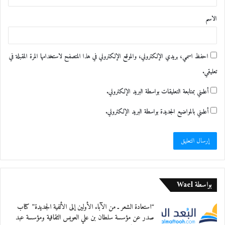
الأعلى لشؤون الأسرة في الشارقة في إطار التزامها
ق
بنشر الوعي الصحي خلال شهر رمضان المبارك،
الاسم
*
حيث تهدف إلى رفع مستوى الوعي لدى أفراد
المجتمع وتعزيز نمط الحياة الصحي لديهم خلال
احفظ اسمي، بريدي الإلكتروني، والموقع الإلكتروني في هذا المتصفح لاستخدامها المرة المقبلة في
تعليقي.
الشهر الفضيل.
أعلمني بمتابعة التعليقات بواسطة البريد الإلكتروني.
معجب بهذه:
أعلمني بالمواضيع الجديدة بواسطة البريد الإلكتروني.
بواسطة Wael
“استعادة الشعر ـ من الآباء الأولين إلى الألفية الجديدة” كتاب
صدر عن مؤسسة سلطان بن علي العويس الثقافية ومؤسسة عبد