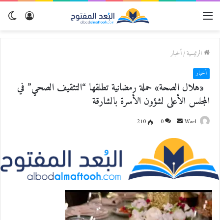
القائمة
تسجيل
الو
الدخول
المظ
الرئيسية
/
أخبار
أخبار
«هلال الصحة» حملة رمضانية تطلقها “التثقيف الصحي” في
المجلس الأعلى لشؤون الأسرة بالشارقة
Wael
أ
0
210
ر
س
ل
ب
ر
ي
د
ا