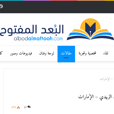
لقاء
شخصية وتجربة
مقالات
لوحة وفنان
فيديوهات وصور
كار
 – الإمارات
الزبيدي – الإمارات
693
15