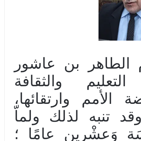
م الطاهر بن عاشور
لتعليم والثقافة
 الأمم وارتقائها،
قد تنبه لذلك ولماّ
َة وَعشْرين عامًا ؛