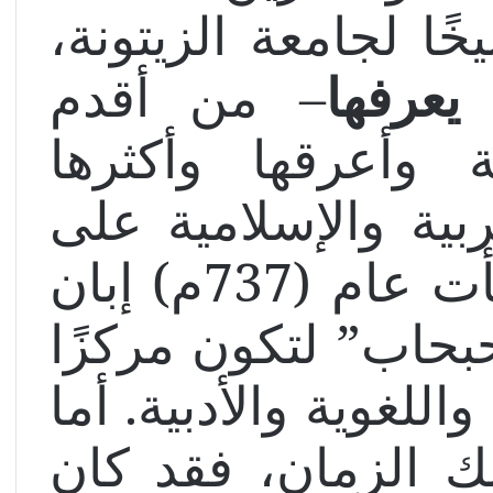
ًا لجامعة الزيتونة،
يعرفها
– من أقدم
ة وأعرقها وأكثرها
عربية والإسلامية على
حد سواء، فقد أنشأت عام (737م) إبان
حبحاب” لتكون مركزًا
للغوية والأدبية. أما
ك الزمان، فقد كان