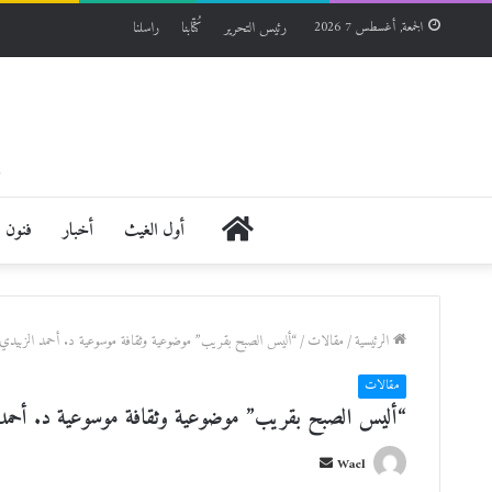
رئيس التحرير
كُتّابنا
راسلنا
الجمعة, أغسطس 7 2026
الرئيسية
أول الغيث
أخبار
فنون
الرئيسية
/
مقالات
/
“أليس الصبح بقريب” موضوعية وثقافة موسوعية د. أحمد الزبيدي
مقالات
“أليس الصبح بقريب” موضوعية وثقافة موسوعية د. أحمد 
أ
Wael
ر