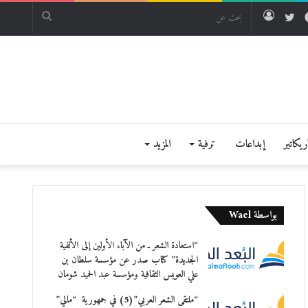
فيسبوك
تويتر
تسجيل
بحث
الدخول
عن
يكاتير
إبداعات
ترفية
المزيد
بواسطة Wael
“استعادة الشعر ـ من الآباء الأولين إلى الألفية
الجديدة” كتاب صدر عن مؤسسة سلطان بن
علي العويس الثقافية ومؤسسة عبد الحميد شومان
“ملتقى الشعر العربي”(5) في جمهورية “مالي”