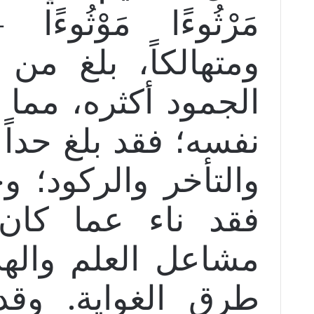
مَرْثُوءًا مَوْثُوءً
ومتهالكاً، بلغ من
الجمود أكثره، مما
نفسه؛ فقد بلغ حدا
والتأخر والركود؛ و
فقد ناء عما كان
مشاعل العلم والهد
طرق الغواية. وقد