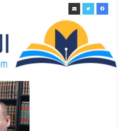
فيسبوك
تويتر
مشاركة عبر البريد
س
ل
ب
ر
ي
د
ا
إ
ل
ك
ت
ر
و
ن
ي
ا