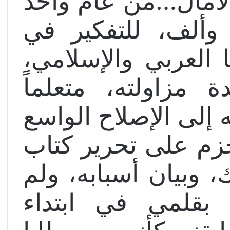
لآمال…من عام واحد
 وألف، للتفكير في
 العربي والإسلامي،
 مزاولته، متعلماً
ه إلى الإصلاح الواسع
زم على تحرير كتاب
 وبيان أسبابه، ولم
بقلمي في ابتداء