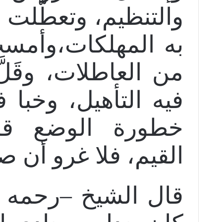
والتنظيم، وتعطّلت 
به المهلكات،وأمست
من العاطلات، وقَلّ
فيه التأهيل، وخبا ف
خطورة الوضع قص
القيم، فلا غرو أن ص
قال الشيخ –رحمه ال