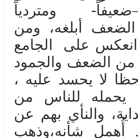
ا –ضعيفاً-
ومتردياً
 الضعف أبلغه، ومن
 انعكس على
الجامع
ً من الضعف والجمود
حظا لا يحسد عليه ،
 يحمله للناس من
اية، والنأي بهم عن
 أُهمل شأنه،وذهب