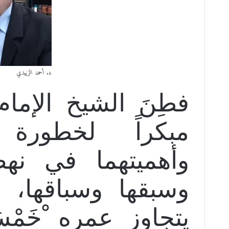
د. أحمد الزبيدي
فطِنَ الشيخ الإما
مبكراً لخطورة ا
وأهميتهما في نهضة
وسبقها وسباقها، و
يتجاوز عمره ْخَمْس