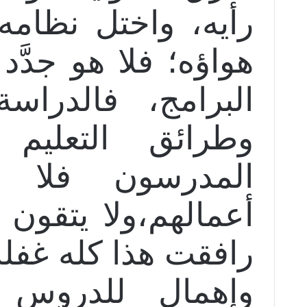
رأيه، واختل نظامه
هواؤه؛ فلا هو جدَّد
البرامج، فالدراس
وطرائق التعليم
المدرسون فلا 
أعمالهم،ولا يتقون ا
رافقت هذا كله غفلة
وإهمال للدروس ال