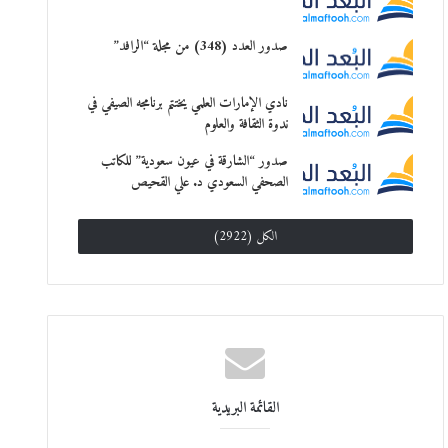
صدور العدد (348) من مجلة “الرافد”
نادي الإمارات العلمي يختتم برنامجه الصيفي في
ندوة الثقافة والعلوم
صدور “الشارقة في عيون سعودية” للكاتب
الصحفي السعودي د. علي القحيص
الكل (2922)
القائمة البريدية