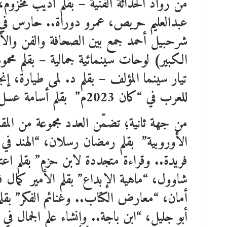
من رواد الحداثة الفنية – بقلم أديب مخزوم،
عبدالعليم حريص، عمرو دوراة.. حارس في
شرحبيل أحمد جمع بين الصحافة والفن والأ
الكبير) لوحات سينمائية جمالية – بقلم محمو
للعرب في “كان 2023م” بقلم أسامة عسل.
من جهة ثانية؛ تضمّن العدد مجموعة من الم
الأوروبية” بقلم رمضان رسلان، “الهند في الم
فريدة.. وقراءة متجددة لابن حزم” بقلم اع
شاوول، “ماهية الإبداع” بقلم الأمير كمال ف
أمان، “معارض الكتاب.. وغنائم الفكر” بقلم 
أبو جليل، “ابن باجة.. وإنشاء علم الجمال في