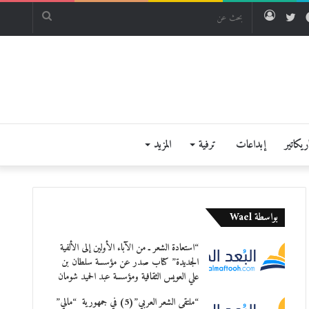
فيسبوك
تويتر
تسجيل
بحث
الدخول
عن
يكاتير
إبداعات
ترفية
المزيد
بواسطة Wael
“استعادة الشعر ـ من الآباء الأولين إلى الألفية
الجديدة” كتاب صدر عن مؤسسة سلطان بن
علي العويس الثقافية ومؤسسة عبد الحميد شومان
“ملتقى الشعر العربي”(5) في جمهورية “مالي”