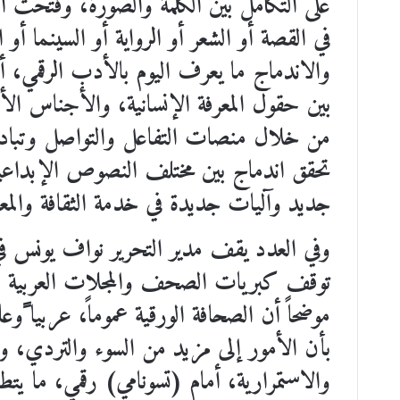
على التكامل بين الكلمة والصورة، وفتحت آفاق
في القصة أو الشعر أو الرواية أو السينما أو
والاندماج ما يعرف اليوم بالأدب الرقمي، أ
بين حقول المعرفة الإنسانية، والأجناس الأ
من خلال منصات التفاعل والتواصل وتبادل 
تحقق اندماج بين مختلف النصوص الإبداعية 
جديد وآليات جديدة في خدمة الثقافة والمعر
وفي العدد يقف مدير التحرير نواف يونس في
توقف كبريات الصحف والمجلات العربية عن 
موضحاً أن الصحافة الورقية عموماً، عربيا ًو
بأن الأمور إلى مزيد من السوء والتردي، وال
والاستمرارية، أمام (تسونامي) رقمي، ما يتطل