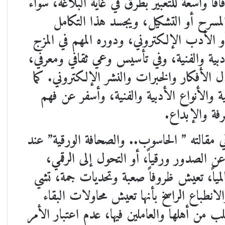
اً واسعة للتعبير بطرق في غاية البلاغة، سواء
 المسرح أو التشكيل، ويجسد هذا التكامل
و الأدب الإلكتروني، ودوره المهم في المزج
دبية والفنية، وفي تأسيس وعي ثقافي ومعرفي،
الأفكار والخبرات والنشر الإلكتروني. كما
والأنواع الأدبية والفنية، وأسفر عن فهم
فة والإبداع.
 مقالته ” الحاسوب.. والصحافة الورقية” عند
الصدور ورقياً، أو التحول إلى الرقمي،
عالمياً، تعيش ظروفاً صعبة وتحديات جمة، تشي
انطباع الراسخ بأنها تعيش محاولات البقاء
ب من أهلها والعاملين فيها، عدم اعتبار الأمر