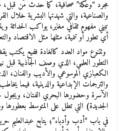
مجرد “وعكة” صحافية، كما حدث من قبل، مع 
والصناعية، والتي شهدتها البشرية خلال القرن
تبني مفهوم ثقافي مغاير، يواكب الحداثة ويت
أي تطور أو تنمية، مثلها مثل الاقتصاد والتعل
وتتنوع مواد العدد كالغادة ففيع يكتب ي
التطور العلمي، الذي وصف الجاذبية قبل ني
الكعبازي الموسوعي والأديب والفنان، الذي
والترجمات الإبداعية والدينية، فيما يخاطب
الآسرة وحضورها البحري الفتان، ويجول حس
الجديدة) التي تطل على المتوسط بعطورها ومه
في باب “أدب وأدباء”؛ يتابع عبدالعليم حريص