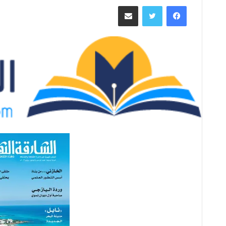
ر
فيسبوك
تويتر
مشاركة عبر البريد
س
ل
ب
ر
ي
د
ا
إ
ل
ك
ت
ر
و
ن
ي
ا