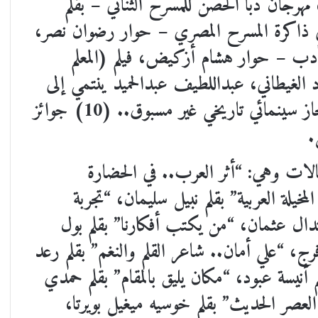
 مهرجان دبا الحصن للمسرح الثنائي – بقلم
 ذاكرة المسرح المصري – حوار رضوان نصر،
دب – حوار هشام أزكيض، فيلم (المعلم
د الغيطاني، عبداللطيف عبدالحميد ينتمي إلى
تيار سينما المؤلف – بقلم د. لمى طيارة، إنجاز سينمائي تاريخي غير مسبوق.. (10) جوائز
قالات وهي: “أثر العرب.. في الحضارة
خيلة العربية” بقلم نبيل سليمان، “تجربة
تدال عثمان، “من يكتب أفكارنا” بقلم بول
رج، “علي أمان.. شاعر القلم والنغم” بقلم رعد
أنيسة عبود، “مكان يليق بالمقام” بقلم حمدي
 العصر الحديث” بقلم خوسيه ميغيل بويرتا،