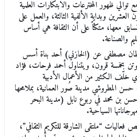
توالي ظهور المخترعات والابتكارات العلمية
 العشرين وبداية الألفية الثالثة، والعمل على
سابق معها، متكئاً على أن الثقافة هي أساس
يم والصناعة.
قظان مصطفى عن (الخازني) أحد بناة أسس
وتن بخمسة قرون، ويتناول أحمد فرحات، فؤاد
 خلّف الكثير من الأعمال الأدبية
 حسن المطروشي مدينة صُور العمانية، بملامحها
ن بن محمد في ربوع نابل (مدينة البحر
رجاناتها السياحية.
 فعاليات “ملتقى الشارقة للتكريم الثقافي”،