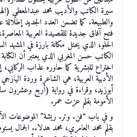
سيرة الكاتب والأديب محمد عبدالمعطي (اله
والطبيعة. كما تضمن العدد الجديد إطلالة ع
فتح آفاق جديدة للقصيدة العربية المعاصرة،
الحلو، الذي يحتل مكانة بارزة في المشهد ال
الكاتب حسن المغربي الذي يعتبر أن الكتا
اختراع للبشرية كما حاوره عذاب الركابي، 
الأدبية العربية، هي الشاعرة وردة الياز
أبوزيد، وقراءة في رواية (أربع وعشرون سا
الأمومة بقلم عزت عمر.
و في باب “فن. وتر. ريشة” الموضوعات الآتي
بقلم محمد العامري، محمد هدلا.. الجمال يس