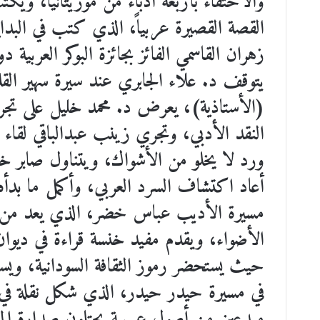
والاحتفاء بأربعة أدباء من موريتانيا، و
القصة القصيرة عربياً، الذي كتب في البداي
زهران القاسمي الفائز بجائزة البوكر العربية د
يتوقف د. علاء الجابري عند سيرة سهير الق
(الأستاذية)، يعرض د. محمد خليل على ت
النقد الأدبي، وتجري زينب عبدالباقي لقاء
ورد لا يخلو من الأشواك، ويتناول صابر خ
أعاد اكتشاف السرد العربي، وأكمل ما بدأه 
مسيرة الأديب عباس خضر، الذي يعد من ر
الأضواء، ويقدم مفيد خنسة قراءة في ديوان
حيث يستحضر رموز الثقافة السودانية، ويس
في مسيرة حيدر حيدر، الذي شكل نقلة في تط
مبدعين من أصول عربية يحتلون صدارة المشه