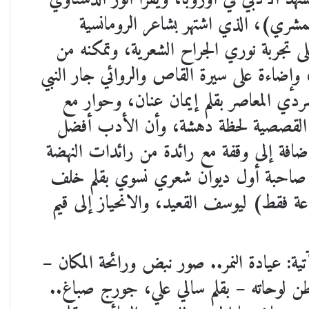
مشري)، الذي اشتهر بشاعر الرومانسية
لى تجربة نوري الجراح الشعرية، وتمكنه من
 وإضاءة على سيرة القاص والروائي جار النبي
سردي المعاصر بقلم إيمان عنان، وحوار مع
بة القصصية لحظة دهشة، وأن الأدب أفضل
إضافة إلى وقفة مع رائدة من رائدات النهضة
جي صاحبة أول ديوان شعري نسوي بقلم خلف
عة فقط) ليوسف القعيد، والانحياز إلى قيم
ة: عيادة النمر.. صور نبض ورائحة المكان –
توطن لوحاته – بقلم سالي علي، جورج صباغ..