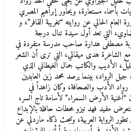
يكتب خليل الجيزاوي عن يحيى حقي أحد رواد
ات بأسماء مستعارة، ويحاور إبراهيم المصري
ورة العام الحالي عن روايته “تغريبة القافر”، و
لماوي، التي تعد أول سيدة تنال درجة
جربة مصطفى هدارة صاحب مدرسة متفردة في
 مع الشاعرة هدى ميقاتي، التي ترى أن الشعر
ليل، الأديب والكاتب جمال الغيطاني الذي
جيل الرواد، بينما يرصد محمد زين العابدين
واد الأدب والصحافة، وكان زاهداً في
 “أغنية الأرض السمراء” لأسامة تاج السر،
تعرض مفيد فهد نيزو محطات حافلة بالإبداع
ور الرواية العربية، وتبحث ذكاء ماردلي عن
د الأدبي في أوروبا، ويقرأ أنور الدشناوي