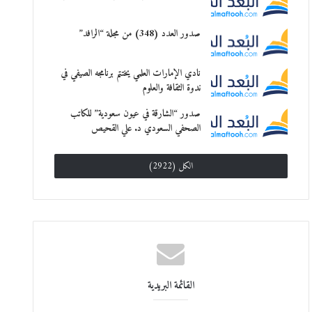
صدور العدد (348) من مجلة “الرافد”
نادي الإمارات العلمي يختتم برنامجه الصيفي في
ندوة الثقافة والعلوم
صدور “الشارقة في عيون سعودية” للكاتب
الصحفي السعودي د. علي القحيص
الكل (2922)
القائمة البريدية