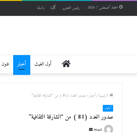
رئيس التحرير
كُتّابنا
راسلنا
الجمعة, أغسطس 7 2026
الرئيسية
أول الغيث
أخبار
فنون
الرئيسية
/
أخبار
/
صدور العدد (81 ) من “الشارقة الثقافية”
أخبار
صدور العدد (81 ) من “الشارقة الثقافية”
أ
Wael