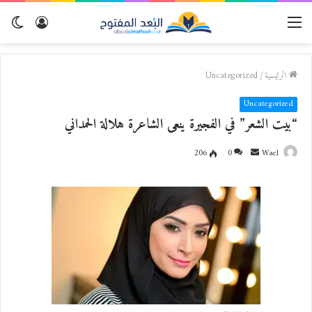
القائمة
تسجيل
الو
الدخول
المظ
الرئيسية
/
Uncategorized
Uncategorized
“بيت الشعر” في الفجيرة ينعى الشاعرة هلالة الحمداني
Wael
أ
0
206
ر
س
ل
ب
ر
ي
د
ا
إ