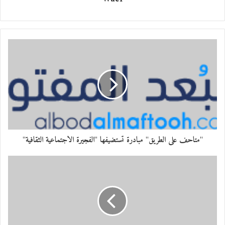
خصوصاً”، مؤكدًا أن المشهد الشعري الخليجي
خسر اسماً أدبياً وقلماً مبدعاً.
وتوجه خالد الظنحاني لأسرة الفقيدة بأحر
التعازي وصادق المواساة، داعياً الله أن يتغمدها
بواسع رحمته ويسكنها فسيح جناته، وأن يلهم
ذويها الصبر والسلوان.
"متاحف على الطريق" مبادرة تستضيفها "الفجيرة الاجتماعية الثقافية"
معجب بهذه: