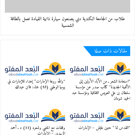
طلاب من الجامعة الكندية دبي يصنعون سيارة ذاتية القيادة تعمل بالطاقة
الشمسية
مقالات ذات صلة
“استعادة الشعر ـ من الآباء الأولين إلى
“والله روعة الإمارات” إهداء للإمارات في
الألفية الجديدة” كتاب صدر عن مؤسسة
يومها الوطني (53) غناء: فاتن عبدالله
سلطان بن علي العويس الثقافية ومؤسسة عبد
الحميد شومان
“القدس لنا ” حنين عايش – الإمارات
وقفات مع المتنبي وشعره (11) د . أحمد
الزبيدي – الإمارات