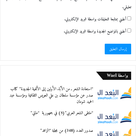
تعليقي.
أعلمني بمتابعة التعليقات بواسطة البريد الإلكتروني.
أعلمني بالمواضيع الجديدة بواسطة البريد الإلكتروني.
بواسطة Wael
“استعادة الشعر ـ من الآباء الأولين إلى الألفية الجديدة” كتاب
صدر عن مؤسسة سلطان بن علي العويس الثقافية ومؤسسة عبد
الحميد شومان
“ملتقى الشعر العربي”(5) في جمهورية “مالي”
صدور العدد (348) من مجلة “الرافد”