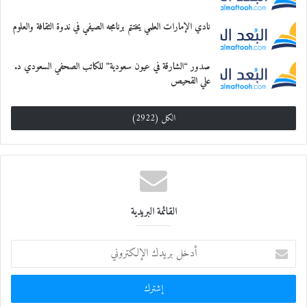
نادي الإمارات العلمي يختتم برنامجه الصيفي في ندوة الثقافة والعلوم
صدور “الشارقة في عيون سعودية” للكاتب الصحفي السعودي د.
علي القحيص
الكل (2922)
القائمة البريدية
أ
د
خ
ل
ب