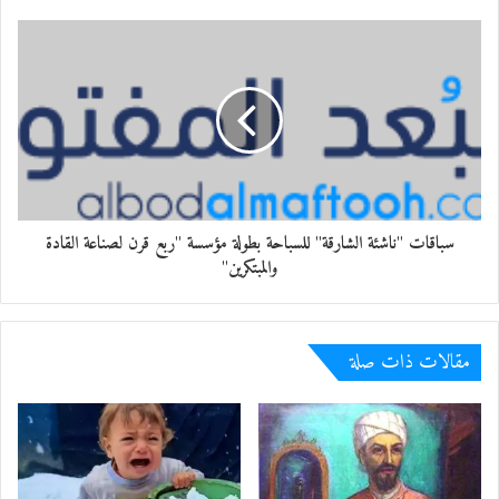
والاستمرار والتألق والتحدي
.
*
شاعرة عراقية معروفة بلقبها “نخلة العراق
“
معجب بهذه:
سباقات "ناشئة الشارقة" للسباحة بطولة مؤسسة "ربع قرن لصناعة القادة
والمبتكرين"
مقالات ذات صلة