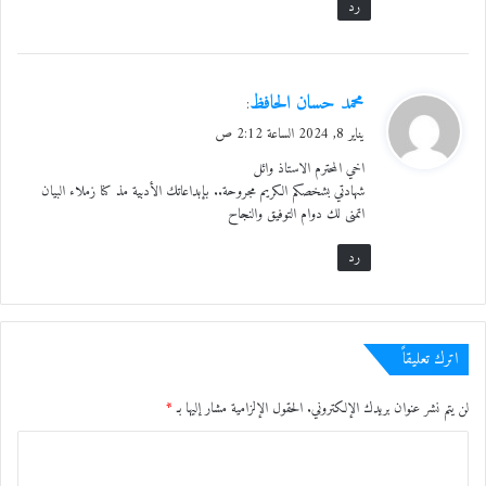
رد
ي
محمد حسان الحافظ
:
ق
يناير 8, 2024 الساعة 2:12 ص
و
اخي المحترم الاستاذ وائل
ل
شهادتي بشخصكم الكريم مجروحة.. بإبداعاتك الأدبية مذ كنا زملاء البيان
اتمنى لك دوام التوفيق والنجاح
رد
اترك تعليقاً
لن يتم نشر عنوان بريدك الإلكتروني.
الحقول الإلزامية مشار إليها بـ
*
ا
ل