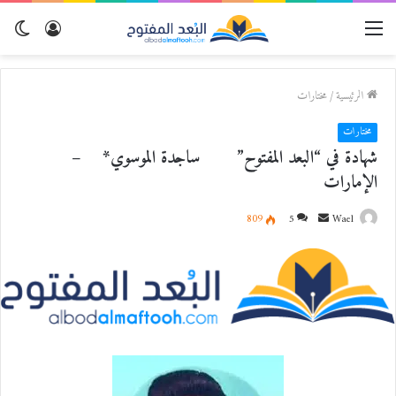
القائمة
تسجيل
الو
الدخول
المظ
الرئيسية
/
مختارات
مختارات
شهادة في “البعد المفتوح” ساجدة الموسوي* –
الإمارات
Wael
أ
5
809
ر
س
ل
ب
ر
ي
د
ا