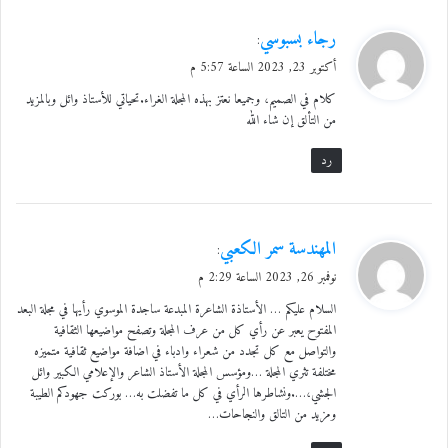
ي
رجاء بسبوسي
:
ق
أكتوبر 23, 2023 الساعة 5:57 م
و
كلام في الصميم، وجميعا نعتز بهذه المجلة الغراء.تحياتي للأستاذ وائل وبالمزيد
ل
من التألق إن شاء الله
رد
ي
المهندسة سمر الكعبي
:
ق
نوفمبر 26, 2023 الساعة 2:29 م
و
السلام عليكم … الأستاذة الشاعرة المبدعة ساجدة الموسوي رأيها في مجلة البعد
ل
المفتوح يعبر عن رأي كل من عرف المجلة وتصفح مواضيعها الثقافية
والتواصل مع كل تجدد من شعراء وادباء في اضافة مواضيع ثقافية متميزه
مختلفة تثري المجلة …ومؤسس المجلة الأستاذ الشاعر والإعلامي الكبير وائل
الجشي،….ونشاطرها الرأي في كل ما تفضلت به… بوركت جهودكم الطيبة
ومزيد من التالق والنجاحات…