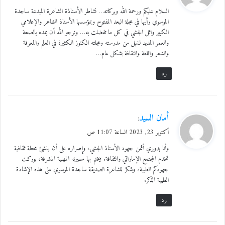
و
السلام عليكم ورحمة الله وبركاته… نشاطر الأستاذة الشاعرة المبدعة ساجدة
ل
الموسوي رأيها في مجلة البعد المفتوح وبمؤسسها الأستاذ الشاعر والإعلامي
الكبير وائل الجشي في كل ما تفضلت به… ونرجو الله أن يمده بالصحة
والعمر المديد لننهل من مدرسته ومجلته الكنوز الكثيرة في العلم والمعرفة
والشعر واللغة والثقافة بشكل عام…
رد
ي
أمان السيد
:
ق
أكتوبر 23, 2023 الساعة 11:07 ص
و
وأنا بدوري أثمن جهود الأستاذ الجشي، وإصراره على أن ينشئ محطة ثقافية
ل
تخدم المجتمع الإماراتي والثقافة. بيختم بها مسيرته المهنية المشرفة، بوركت
جهودكم الطيبة، وشكر للشاعرة الصديقة ساجدة الموسوي على هذه الإشادة
الطيبة الذكر.
رد