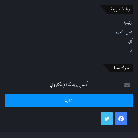
ر
روابط سريعة
و
ن
ي
الرئيسية
رئيس التحرير
كُتّابنا
راسلنا
اشترك معنا
أدخل
بريدك
الإلكتروني
فيسبوك
تويتر