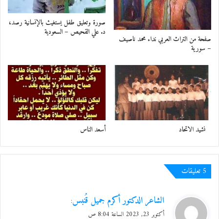
صورة وتعليق طفل يستغيث بالإنسانية رصد،
د. علي القحيص – السعودية
صفحة من التراث العربي نداء محمد ناصيف
– سورية
نشيد الاتحاد
أسعد الناس
‫5 تعليقات
ي
الشاعر الدكتور أكرم جميل قُنبس
:
ق
أكتوبر 23, 2023 الساعة 8:04 ص