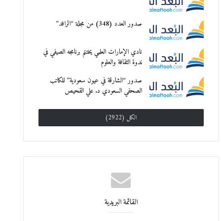
صدور العدد (348) من مجلة “الرافد”
نادي الإمارات العلمي يختتم برنامجه الصيفي في
ندوة الثقافة والعلوم
صدور “الشارقة في عيون سعودية” للكاتب
الصحفي السعودي د. علي القحيص
الكل (2922)
القائمة البريدية