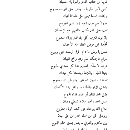
شربنا من سحاب الفخر والعزة بلا حسبان
كفى لأمر طارينا .. وقف حتى التراب صروح
ونجمات السما ترسي على هاماتنا تيجان
هذولا هم عيال العود زايد بلسم المجروح
تعب حتى القلم يكتب مناقبهم مع الإحسان
ولاتهون العرب كلٍ وله قدر ووفاء منضوح
تجمَّعنا لجل موطن غطَانا منّه الأجفان
تطمن يا وطن ما دام فوق ارضك نجي ونروح
حرامٍ ما يمسّك ضيم وعدٍ واضح التبيان
عرب لا سلّت الصارم غدا كل معتدي مذبوح
وفينا الطيب والفزعة وبصمتنا بكل ميدان
تعاهدنا.. نصون العرض والموطن سما وسفوح
ونفدي الدار والقادة .. ونحمل بيدنا الأكفان
بضل محمد القايد أبو خالد فداه الروح
سليل المجد وتخبر سلالة ممتطي ريدان
سلامٍ لك يبوخالد على كف الوفاء مطروح
ويوصل كل من نسله تحدر من بني نهيان
وبن مكتوم والشرقي .. يصل يسبق حمام الدوح
قواسم والنعيمي والمعلا لي رفيعي شان