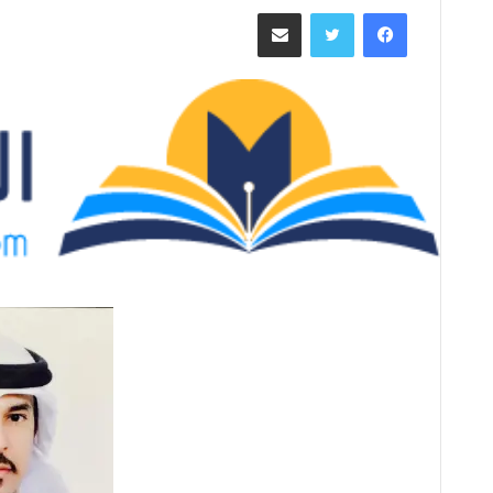
ر
فيسبوك
تويتر
مشاركة عبر البريد
س
ل
ب
ر
ي
د
ا
إ
ل
ك
ت
ر
و
ن
ي
ا