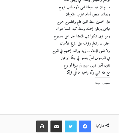
مدام ان عيد موطنا لفى لازم نشب قروح
ونتفاخر بمنجزنا أمام الغرب والعربان
على الخمسين حط اثنين عامٍ والطموح جموح
تباهى ياوطن إسمك وسط كبد السما عنوان
ومن فوق الكواكب بالفضا حلم انبنى وطموح
تحقق .. والعلم رفرف على المريخ للأعيان
ولا ننسى الدعاء .. زايد وراشد إسمهم في اللوح
في الفردوس لعلّ ينعموا في جنّة الرحمن
نقول آمين للمولى سوى في سِرًّنا أو بوح
مع طه النبي وآله وصحبه ما تُلي قرآن
معجب بهذه:
فيسبوك
تويتر
مشاركة عبر البريد
طباعة
شاركها