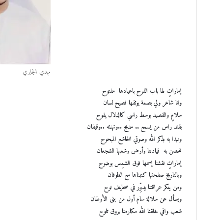
مهدي الجابري
إماراتٍ لها باب الفرح باعيادها مفتوح
وانا شاعر ولي بصمة يوثقها فصيح لسان
سلامٍ والقصيد بوسط راسي كالدلال يفوح
يقند راس من يسمع .. مديح ..وتهنئه ..وقيفان
ونبدا به بذكر الله وصوتي الخاشع المبحوح
نحصن به قيادتنا وأرض وشعبها الشجعان
إماراتٍ نقشنا إسمها فوق الشمِس بوضوح
وبالتاريخ صفحتها كتبناها مع الطوفان
ومن ينكر عراقتنا يدوِّر في صحايف نوح
ويسأل عن سلالة سام أول من بنى الأوطان
شعب وافي خلقنا الله مكارمنا بروق تلوح