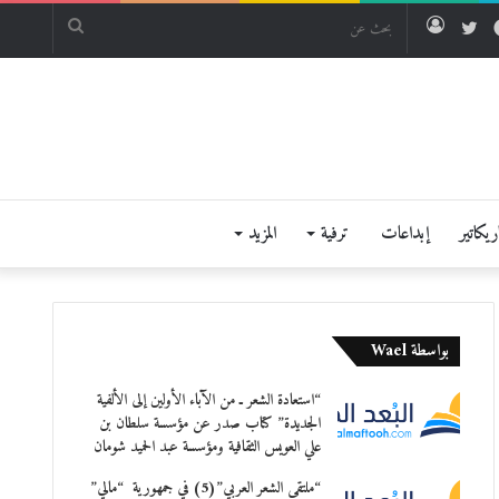
فيسبوك
تويتر
تسجيل
بحث
الدخول
عن
يكاتير
إبداعات
ترفية
المزيد
بواسطة Wael
“استعادة الشعر ـ من الآباء الأولين إلى الألفية
الجديدة” كتاب صدر عن مؤسسة سلطان بن
علي العويس الثقافية ومؤسسة عبد الحميد شومان
“ملتقى الشعر العربي”(5) في جمهورية “مالي”