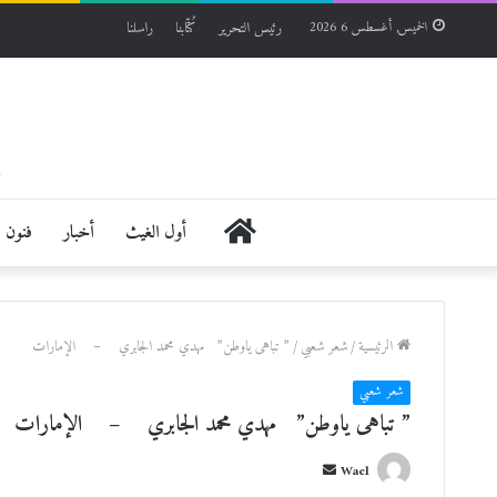
رئيس التحرير
كُتّابنا
راسلنا
الخميس, أغسطس 6 2026
الرئيسية
أول الغيث
أخبار
فنون
الرئيسية
/
شعر شعبي
/
” تباهى ياوطن” مهدي محمد الجابري – الإمارات
شعر شعبي
” تباهى ياوطن” مهدي محمد الجابري – الإمارات
أ
Wael