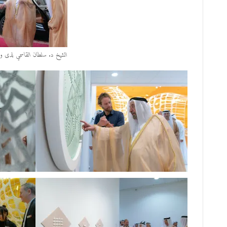
الشيخ د. سلطان القاسمي لدى وصو