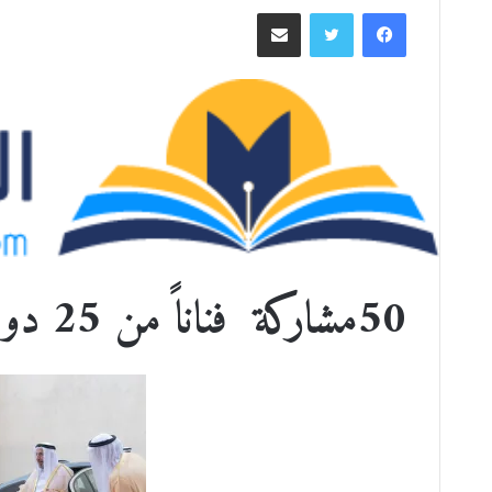
ر
فيسبوك
تويتر
مشاركة عبر البريد
س
ل
ب
ر
ي
د
ا
إ
ل
ك
ت
50مشاركة فناناً من 25 دولة
ر
و
ن
ي
ا