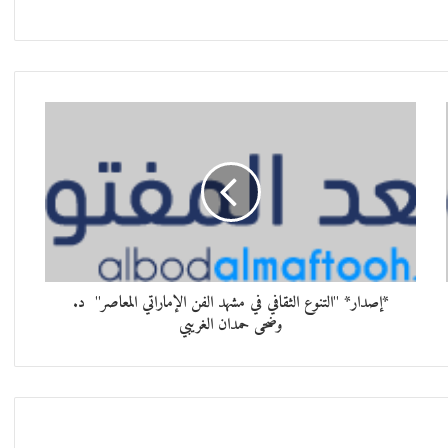
*إصدار* "التنوع الثقافي في مشهد الفن الإماراتي المعاصر" د.
وضحى حمدان الغريبي