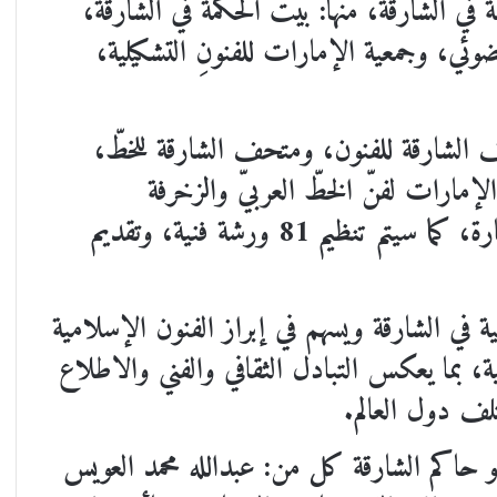
 دائرة الثقافة بالتعاون مع 18 جهة في الشارقة، منها: بيت الحكمة في الشارقة،
ضوئي، وجمعية الإمارات للفنونِ التشكيلية،
يحتضنها متحف الشارقة للفنون، ومتحف الشارقة للخطّ،
إمارات لفنّ الخطّ العربيّ والزخرفة
الإسلامية، وأماكن عرض أخرى في الإمارة، كما سيتم تنظيم 81 ورشة فنية، وتقديم
فنية في الشارقة ويسهم في إبراز الفنون الإسلامية
 بما يعكس التبادل الثقافي والفني والاطلاع
تلف دول العالم.
حاكم الشارقة كل من: عبدالله محمد العويس