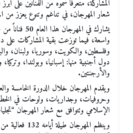
المشاركة، متعرفاً سموه من الفنانين على أبرز 
شعار المهرجان، في تناغم وتنوع يعزز من ال
واسعة، فيما توزعت بقية المشاركات على د
وفلسطين، والكويت، وسوريا، ولبنان، وال
دول أجنبية منها: إسبانيا، وبولندا، وتركيا، و
والأرجنتين.
وحروفيات، وجداريات، ولوحات في الخط ال
الإسلامي وتتوافق مع شعار المهرجان “تجلي
وينظم المهرجان 