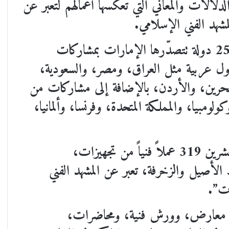
الدلالات والمعاني التي تعكسها أعمالهم لتعبر عن
مشهد الفني الإسلامي.
يشارك في المهرجان هذا العام 50 فناناً من 25 دولة تتصدّرها الإمارات بمشاركات
ول عربية مثل العراق، ومصر، والسعودية،
بحرين، والأردن، بالإضافة إلى مشاركات من
كولومبيا، والمملكة المتحدة، وفرنسا، وألمانيا،
ويقدم المهرجان خلال الدورة الخامسة والعشرين 319 عملاً فنياً من تجهيزات،
أصيل والزخرفة، تعبر عن المشهد الفني
ات”.
طيلة أيامه 132 فعالية من معارض، وورش فنية، ومحاضرات،