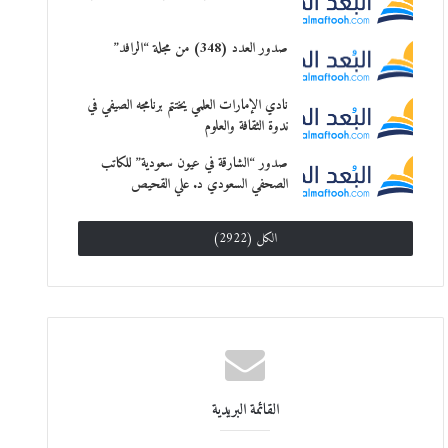
صدور العدد (348) من مجلة “الرافد”
نادي الإمارات العلمي يختتم برنامجه الصيفي في
ندوة الثقافة والعلوم
صدور “الشارقة في عيون سعودية” للكاتب
الصحفي السعودي د. علي القحيص
الكل (2922)
القائمة البريدية