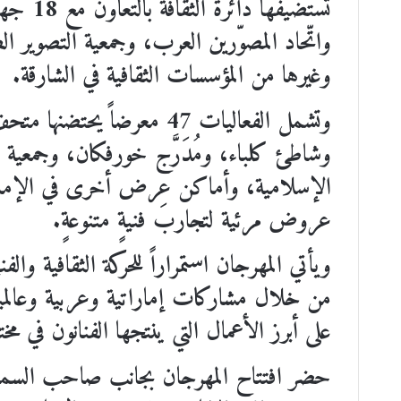
تستضيفها
واتّحاد المصوّرين العرب، وجمعية التصوير ال
وغيرها من المؤسسات الثقافية في الشارقة.
وتشمل الفعاليات 47 معرضاً 
وشاطئ كلباء، ومُدَرَّج خورفكان، وجمعية ال
عروض مرئية لتجاربَ فنيةٍ متنوعةٍ.
ويأتي المهرجان استمراراً للحركة الثقافية وال
من خلال مشاركات إماراتية وعربية وعالمية،
على أبرز الأعمال التي ينتجها الفنانون في مخ
حضر افتتاح المهرجان بجانب صاحب السمو 