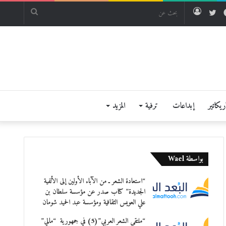
فيسبوك
تويتر
تسجيل
بحث
الدخول
عن
يكاتير
إبداعات
ترفية
المزيد
بواسطة Wael
“استعادة الشعر ـ من الآباء الأولين إلى الألفية
الجديدة” كتاب صدر عن مؤسسة سلطان بن
علي العويس الثقافية ومؤسسة عبد الحميد شومان
“ملتقى الشعر العربي”(5) في جمهورية “مالي”