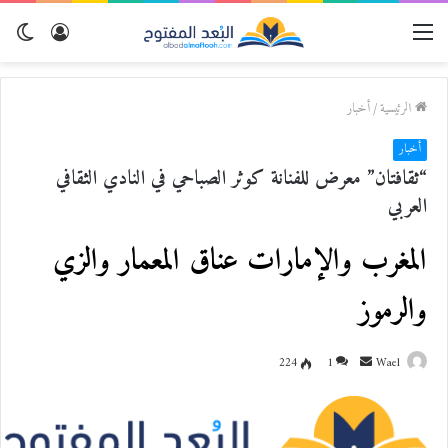
القائمة
تسجيل
الو
الدخول
المظ
الرئيسية
/
أخبار
أخبار
“ثقافتان” معرض للفنانة كوثر الصباحي في النادي الثقافي
العربي
المغرب والإمارات عناق المعمار والزي
والرموز
Wael
أ
1
224
ر
س
ل