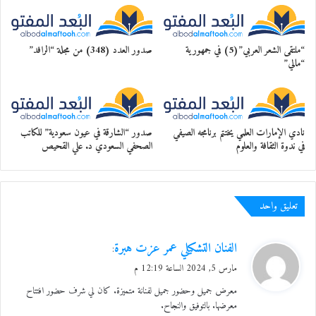
البلدين، وكذلك زينت معرضي ببعض اللوحات
من الخط العربي بحكم انحداري من مدينة
“فاس” العريقة التي أخرجت عددًا من
“ملتقى الشعر العربي”(5) في جمهورية
صدور العدد (348) من مجلة “الرافد”
“مالي”
الخطاطين والفنانين المتميزين.
بعد الافتتاح اجتمع الحضور في قاعة
نادي الإمارات العلمي يختتم برنامجه الصيفي
صدور “الشارقة في عيون سعودية” للكاتب
الاحتفالات في النادي، حيث تحدثت الفنانة
في ندوة الثقافة والعلوم
الصحفي السعودي د. علي القحيص
كوثر الصباحي عن تجربتها، وأعرب د. خليفة
الشيمي عن إعجابه بأعمال الفنانة مرحبًا بها باسم
تعليق واحد
رئيس مجلس إدارة النادي د. عمر عبدالعزيز
ومدير النادي إبراهيم سعيد بطي،وكرّم د. خليفة
ي
الفنان التشكيلي عمر عزت هبرة
:
ق
الشيمي الفنانة في نهاية الندوة بحضور أحمد
مارس 5, 2024 الساعة 12:19 م
و
الملولي وبشرى إيجورك والفنانة التشكيلية نزهة
معرض جميل وحضور جميل لفنانة متميزة. كان لي شرف حضور افتتاح
ل
معرضها. بالتوفيق والنجاح.