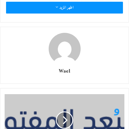
اظهر المزيد
الشارقة – “البعد المفتوح”
تم افتتاح “ثقافتان” المعرض التشكيلي الشخصي
Wael
للفنانة كوثر الصباحي السبت 2 مارس 2024
في النادي الثقافي العربي بحضور د. محمد يوسف
رئيس جمعية الإمارات للفنون التشكيلية و
الفنان د. خليفة الشيمي مسؤول الفعاليات
والمعارض في النادي الثقافي العربي و أحمد
الملولي ممثل الجالية المغربية في دولة الإمارات