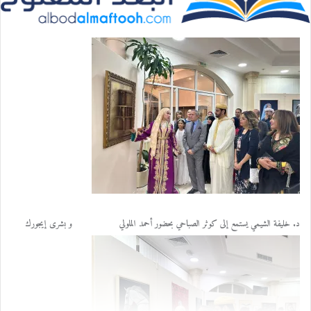
ب
ر
ي
د
ا
إ
ل
ك
ت
ر
و
ن
ي
د. خليفة الشيمي يستمع إلى كوثر الصباحي بحضور أحمد الملولي و بشرى إيجورك
ا