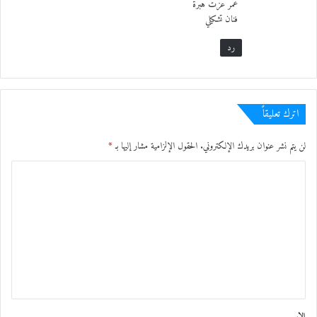
مفتاح .
عمر عزت هبرة
فنان تشكيلي
رد
اترك تعليقاً
لن يتم نشر عنوان بريدك الإلكتروني.
الحقول الإلزامية مشار إليها بـ
*
ا
ل
ت
د. خليفة الشيمي يكرم كوثر الصباحي وفي الصورة من اليمين نزهة مفتاح و أحمد الملولي وبشرى
ع
إيجورك
ل
ي
ق
الاسم